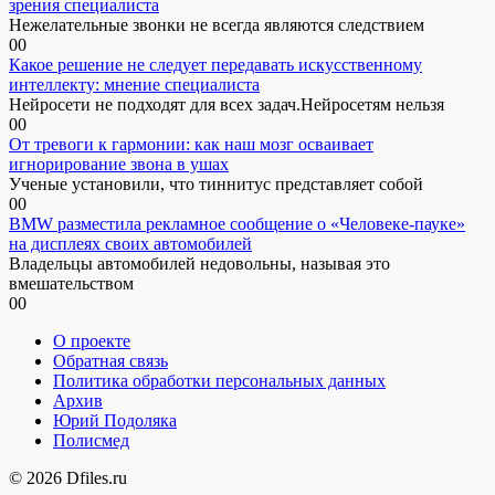
зрения специалиста
Нежелательные звонки не всегда являются следствием
0
0
Какое решение не следует передавать искусственному
интеллекту: мнение специалиста
Нейросети не подходят для всех задач.Нейросетям нельзя
0
0
От тревоги к гармонии: как наш мозг осваивает
игнорирование звона в ушах
Ученые установили, что тиннитус представляет собой
0
0
BMW разместила рекламное сообщение о «Человеке-пауке»
на дисплеях своих автомобилей
Владельцы автомобилей недовольны, называя это
вмешательством
0
0
О проекте
Обратная связь
Политика обработки персональных данных
Архив
Юрий Подоляка
Полисмед
© 2026 Dfiles.ru