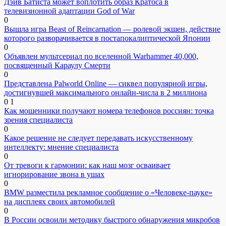
Дэйв Батиста может воплотить образ Кратоса в
телевизионной адаптации God of War
0
Вышла игра Beast of Reincarnation — ролевой экшен, действие
которого разворачивается в постапокалиптической Японии
0
Объявлен мультсериал по вселенной Warhammer 40,000,
посвященный Караулу Смерти
0
Представлена Palworld Online — сиквел популярной игры,
достигнувшей максимального онлайн-числа в 2 миллиона
0
1
Как мошенники получают номера телефонов россиян: точка
зрения специалиста
0
Какое решение не следует передавать искусственному
интеллекту: мнение специалиста
0
От тревоги к гармонии: как наш мозг осваивает
игнорирование звона в ушах
0
BMW разместила рекламное сообщение о «Человеке-пауке»
на дисплеях своих автомобилей
0
В России освоили методику быстрого обнаружения микробов