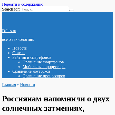
Перейти к содержанию
Search for:
Dfiles.ru
все о технологиях
Новости
Статьи
Рейтинги смартфонов
Сравнение смартфонов
Мобильные процессоры
Сравнение ноутбуков
Сравнение процессоров
Главная
»
Новости
Россиянам напомнили о двух
солнечных затмениях,