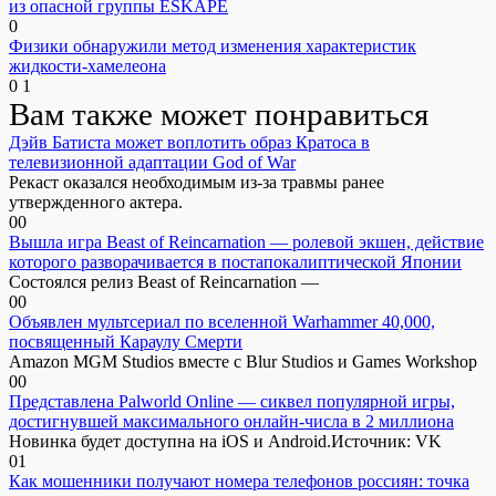
из опасной группы ESKAPE
0
Физики обнаружили метод изменения характеристик
жидкости-хамелеона
0
1
Вам также может понравиться
Дэйв Батиста может воплотить образ Кратоса в
телевизионной адаптации God of War
Рекаст оказался необходимым из-за травмы ранее
утвержденного актера.
0
0
Вышла игра Beast of Reincarnation — ролевой экшен, действие
которого разворачивается в постапокалиптической Японии
Состоялся релиз Beast of Reincarnation —
0
0
Объявлен мультсериал по вселенной Warhammer 40,000,
посвященный Караулу Смерти
Amazon MGM Studios вместе с Blur Studios и Games Workshop
0
0
Представлена Palworld Online — сиквел популярной игры,
достигнувшей максимального онлайн-числа в 2 миллиона
Новинка будет доступна на iOS и Android.Источник: VK
0
1
Как мошенники получают номера телефонов россиян: точка