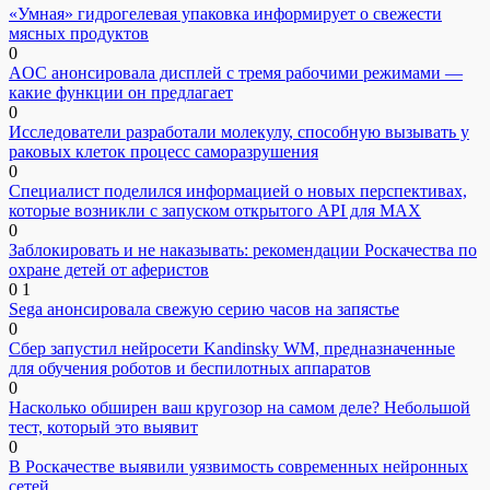
«Умная» гидрогелевая упаковка информирует о свежести
мясных продуктов
0
AOC анонсировала дисплей с тремя рабочими режимами —
какие функции он предлагает
0
Исследователи разработали молекулу, способную вызывать у
раковых клеток процесс саморазрушения
0
Специалист поделился информацией о новых перспективах,
которые возникли с запуском открытого API для МАХ
0
Заблокировать и не наказывать: рекомендации Роскачества по
охране детей от аферистов
0
1
Sega анонсировала свежую серию часов на запястье
0
Сбер запустил нейросети Kandinsky WM, предназначенные
для обучения роботов и беспилотных аппаратов
0
Насколько обширен ваш кругозор на самом деле? Небольшой
тест, который это выявит
0
В Роскачестве выявили уязвимость современных нейронных
сетей