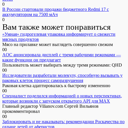
0
В России стартовали продажи бюджетного Redmi 17 с
аккумулятором на 7500 мАч
0
Вам также может понравиться
«Умная» гидрогелевая упаковка информирует о свежести
мясных продуктов
Мясо на прилавке может выглядеть совершенно свежим
0
0
AOC анонсировала дисплей с тремя рабочими режимами —
какие функции он предлагает
Пользователь может выбирать между тремя режимами: QHD
0
0
Исследователи разработали молекулу, способную вызывать у
раковых клеток процесс саморазрушения
Раковая клетка адаптировалась к быстрому изменению
0
0
Специалист поделился информацией о новых перспективах,
которые возникли с запуском открытого API для МАХ
Главный редактор Vilianov.com Сергей Вильянов
прокомментировал
0
0
Заблокировать и не наказывать: рекомендации Роскачества по
охране детей от аферистов