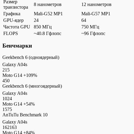
Размер
8 нанометров
12 нанометров
транзистора
Графика
Mali-G52 MP1
Mali-G57 MP1
GPU-ядер
24
64
Частота GPU
850 МГц
750 МГц
FLOPS
~40.8 Гфлопс
~96 Гфлопс
Бенчмарки
Geekbench 6 (одноядерный)
Galaxy A04s
215
Moto G14
+109%
450
Geekbench 6 (многоядерный)
Galaxy A04s
1024
Moto G14
+54%
1575
AnTuTu Benchmark 10
Galaxy A04s
162163
Moto G14
+84%