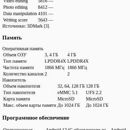
Video editing
5816
—
Photo editing
8412
—
Data manipulation
4101
—
Writing score
5643
—
Источники:
3DMark
[3]
Память
Оперативная память
Объем ОЗУ
3, 4 ГБ
4 ГБ
Тип памяти
LPDDR4X
LPDDR4X
Частота памяти
1866 МГц
1866 МГц
Количество каналов
2
2
Накопитель
Объем накопителя
32, 64, 128 ГБ
128 ГБ
Тип накопителя
eMMC 5.1
UFS 2.2
Карта памяти
MicroSD
MicroSD
Макс. объем карты памяти
До 1024 ГБ
До 1024 ГБ
Программное обеспечение
Операционная
Android 12 (С обновлением до
Android