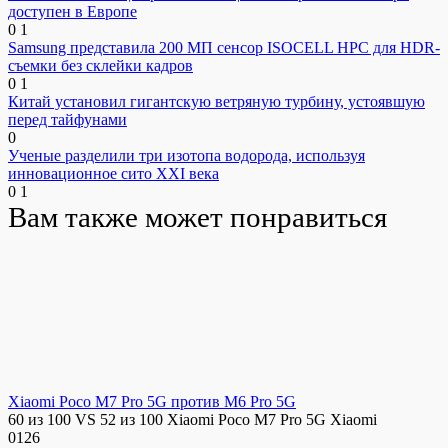
доступен в Европе
0
1
Samsung представила 200 МП сенсор ISOCELL HPC для HDR-
съемки без склейки кадров
0
1
Китай установил гигантскую ветряную турбину, устоявшую
перед тайфунами
0
Ученые разделили три изотопа водорода, используя
инновационное сито XXI века
0
1
Вам также может понравиться
Xiaomi Poco M7 Pro 5G против M6 Pro 5G
60 из 100 VS 52 из 100 Xiaomi Poco M7 Pro 5G Xiaomi
0
126