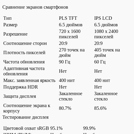
Сравнение экранов смартфонов
Тип
PLS TFT
IPS LCD
Размер
6.5 дюймов
6.5 дюймов
720 x 1600
1080 x 2400
Разрешение
пикселей
пикселей
Соотношение сторон
20:9
20:9
270 точек на
405 точек на
Плотность пикселей
дюйм
дюйм
Частота обновления
90 Гц
60 Гц
Адаптивная частота
Нет
Нет
обновления
Макс. заявленная яркость
400 нит
400 нит
Поддержка HDR
Нет
Нет
Закаленное
Закаленное
Защита дисплея
стекло
стекло
Соотношение экрана к
80.7%
85.6%
корпусу
Тестирование дисплея
Цветовой охват sRGB
95.1%
99.9%