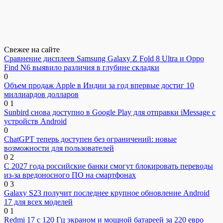
Свежее на сайте
Сравнение дисплеев Samsung Galaxy Z Fold 8 Ultra и Oppo
Find N6 выявило различия в глубине складки
0
Объем продаж Apple в Индии за год впервые достиг 10
миллиардов долларов
0
1
Sunbird снова доступно в Google Play для отправки iMessage с
устройств Android
0
ChatGPT теперь доступен без ограничений: новые
возможности для пользователей
0
2
С 2027 года российские банки смогут блокировать переводы
из-за вредоносного ПО на смартфонах
0
3
Galaxy S23 получит последнее крупное обновление Android
17 для всех моделей
0
1
Redmi 17 с 120 Гц экраном и мощной батареей за 220 евро