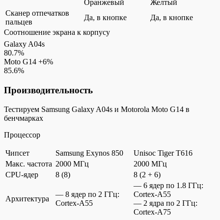
Оранжевый
Желтый
Сканер отпечатков
Да, в кнопке
Да, в кнопке
пальцев
Соотношение экрана к корпусу
Galaxy A04s
80.7%
Moto G14
+6%
85.6%
Производительность
Тестируем Samsung Galaxy A04s и Motorola Moto G14 в
бенчмарках
Процессор
Чипсет
Samsung Exynos 850
Unisoc Tiger T616
Макс. частота
2000 МГц
2000 МГц
CPU-ядер
8 (8)
8 (2 + 6)
— 6 ядер по 1.8 ГГц:
— 8 ядер по 2 ГГц:
Cortex-A55
Архитектура
Cortex-A55
— 2 ядра по 2 ГГц:
Cortex-A75