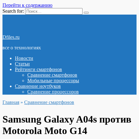
Перейти к содержанию
Search for:
Dfiles.ru
все о технологиях
Новости
Статьи
Рейтинги смартфонов
Сравнение смартфонов
Мобильные процессоры
Сравнение ноутбуков
Сравнение процессоров
Главная
»
Сравнение смартфонов
Samsung Galaxy A04s против
Motorola Moto G14