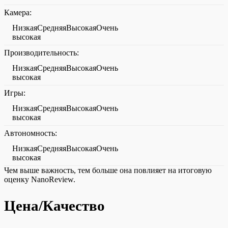
Камера:
НизкаяСредняяВысокаяОчень
высокая
Производительность:
НизкаяСредняяВысокаяОчень
высокая
Игры:
НизкаяСредняяВысокаяОчень
высокая
Автономность:
НизкаяСредняяВысокаяОчень
высокая
Чем выше важность, тем больше она повлияет на итоговую
оценку NanoReview.
Цена/Качество