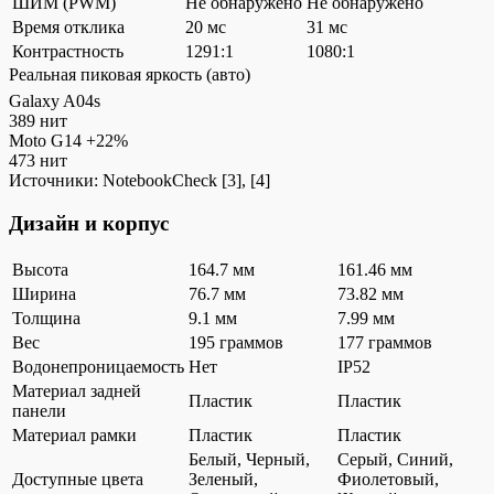
ШИМ (PWM)
Не обнаружено
Не обнаружено
Время отклика
20 мс
31 мс
Контрастность
1291:1
1080:1
Реальная пиковая яркость (авто)
Galaxy A04s
389 нит
Moto G14
+22%
473 нит
Источники:
NotebookCheck
[3], [4]
Дизайн и корпус
Высота
164.7 мм
161.46 мм
Ширина
76.7 мм
73.82 мм
Толщина
9.1 мм
7.99 мм
Вес
195 граммов
177 граммов
Водонепроницаемость
Нет
IP52
Материал задней
Пластик
Пластик
панели
Материал рамки
Пластик
Пластик
Белый, Черный,
Серый, Синий,
Доступные цвета
Зеленый,
Фиолетовый,