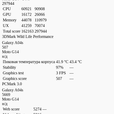
297944
CPU
60921
90908
GPU
16172
26066
Memory
44078
110979
UX
41259
70074
Total score
162163
297944
3DMark Wild Life Performance
Galaxy A04s
507
Moto G14
н/д
Пиковая температура корпуса
41.9 °C
43.4 °C
Stability
97%
—
Graphics test
3 FPS
—
Graphics score
507
—
PCMark 3.0
Galaxy A04s
5669
Moto G14
н/д
Web score
5274
—