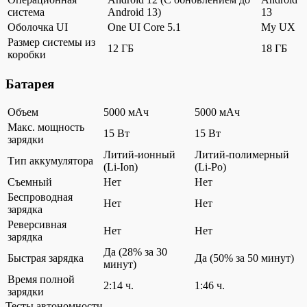
система
Android 13)
13
Оболочка UI
One UI Core 5.1
My UX
Размер системы из
12 ГБ
18 ГБ
коробки
Батарея
Объем
5000 мАч
5000 мАч
Макс. мощность
15 Вт
15 Вт
зарядки
Литий-ионный
Литий-полимерный
Тип аккумулятора
(Li-Ion)
(Li-Po)
Съемный
Нет
Нет
Беспроводная
Нет
Нет
зарядка
Реверсивная
Нет
Нет
зарядка
Да (28% за 30
Быстрая зарядка
Да (50% за 50 минут)
минут)
Время полной
2:14 ч.
1:46 ч.
зарядки
Тесты автономности