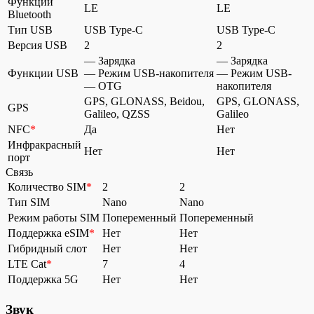
Функции
LE
LE
Bluetooth
Тип USB
USB Type-C
USB Type-C
Версия USB
2
2
— Зарядка
— Зарядка
Функции USB
— Режим USB-накопителя
— Режим USB-
— OTG
накопителя
GPS, GLONASS, Beidou,
GPS, GLONASS,
GPS
Galileo, QZSS
Galileo
NFC
*
Да
Нет
Инфракрасный
Нет
Нет
порт
Связь
Количество SIM
*
2
2
Тип SIM
Nano
Nano
Режим работы SIM
Попеременный
Попеременный
Поддержка eSIM
*
Нет
Нет
Гибридный слот
Нет
Нет
LTE Cat
*
7
4
Поддержка 5G
Нет
Нет
Звук