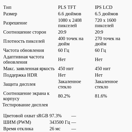
Тип
PLS TFT
IPS LCD
Размер
6.6 дюймов
6.5 дюймов
1080 x 2408
720 x 1600
Разрешение
пикселей
пикселей
Соотношение сторон
20:9
20:9
400 точек на
270 точек на
Плотность пикселей
дюйм
дюйм
Частота обновления
60 Гц
60 Гц
Адаптивная частота
Нет
Нет
обновления
Макс. заявленная яркость
450 нит
450 нит
Поддержка HDR
Нет
Нет
Закаленное
Закаленное
Защита дисплея
стекло
стекло
Соотношение экрана к
80.2%
81.6%
корпусу
Тестирование дисплея
Цветовой охват sRGB
97.3%
—
ШИМ (PWM)
343500 Гц
—
Время отклика
26 мс
—