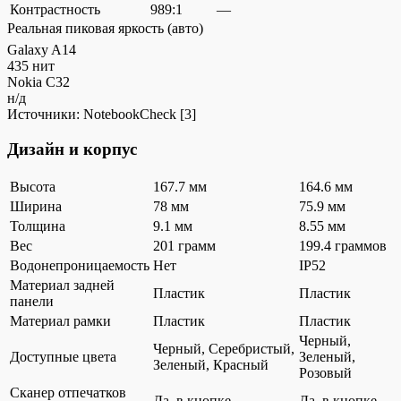
Контрастность
989:1
—
Реальная пиковая яркость (авто)
Galaxy A14
435 нит
Nokia C32
н/д
Источники:
NotebookCheck
[3]
Дизайн и корпус
Высота
167.7 мм
164.6 мм
Ширина
78 мм
75.9 мм
Толщина
9.1 мм
8.55 мм
Вес
201 грамм
199.4 граммов
Водонепроницаемость
Нет
IP52
Материал задней
Пластик
Пластик
панели
Материал рамки
Пластик
Пластик
Черный,
Черный, Серебристый,
Доступные цвета
Зеленый,
Зеленый, Красный
Розовый
Сканер отпечатков
Да, в кнопке
Да, в кнопке