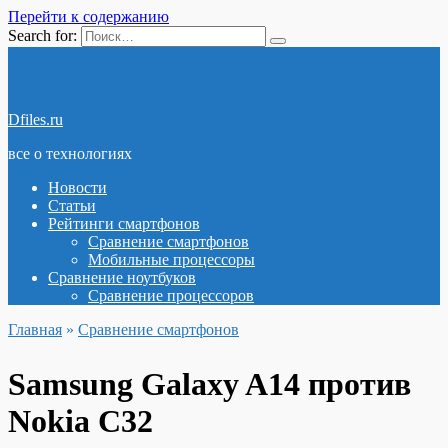
Перейти к содержанию
Search for:
Dfiles.ru
все о технологиях
Новости
Статьи
Рейтинги смартфонов
Сравнение смартфонов
Мобильные процессоры
Сравнение ноутбуков
Сравнение процессоров
Главная
»
Сравнение смартфонов
Samsung Galaxy A14 против
Nokia C32