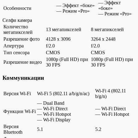
— Эффект
— Эффект «боке»
Особенности
«боке»
— Режим «Pro»
— Режим «Pro»
Селфи камера
Количество
13 мегапикселей
8 мегапикселей
мегапикселей
Разрешение фото
4128 x 3096
3264 x 2448
Апертура
f/2.0
f/2.0
Тип сенсора
CMOS
CMOS
1080p (Full HD) при
1080p (Full HD) при
Разрешение видео
30 FPS
30 FPS
Коммуникации
Wi-Fi 4 (802.11
Версия Wi-Fi
Wi-Fi 5 (802.11 a/b/g/n/ac)
b/g/n)
— Dual Band
— Wi-Fi Direct
— Wi-Fi Direct
Функции Wi-Fi
— Wi-Fi Hotspot
— Wi-Fi Hotspot
— Wi-Fi Display
Версия
5.1
5.2
Bluetooth