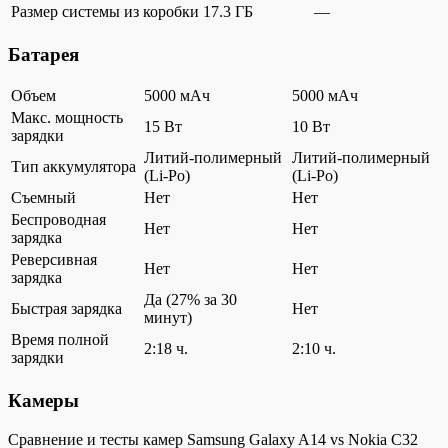
Размер системы из коробки
17.3 ГБ
—
Батарея
Объем
5000 мАч
5000 мАч
Макс. мощность
15 Вт
10 Вт
зарядки
Литий-полимерный
Литий-полимерный
Тип аккумулятора
(Li-Po)
(Li-Po)
Съемный
Нет
Нет
Беспроводная
Нет
Нет
зарядка
Реверсивная
Нет
Нет
зарядка
Да (27% за 30
Быстрая зарядка
Нет
минут)
Время полной
2:18 ч.
2:10 ч.
зарядки
Камеры
Сравнение и тесты камер Samsung Galaxy A14 vs Nokia C32