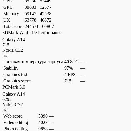
CPU
85230
57449
GPU
38683
12577
Memory
59147
45538
UX
63778
46872
Total score
244571
160867
3DMark Wild Life Performance
Galaxy A14
715
Nokia C32
н/д
Пиковая температура корпуса
40.8 °C
—
Stability
97%
—
Graphics test
4 FPS
—
Graphics score
715
—
PCMark 3.0
Galaxy A14
6292
Nokia C32
н/д
Web score
5390
—
Video editing
4028
—
Photo editing
9858
—