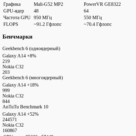
Графика
Mali-G52 MP2
PowerVR GE8322
GPU-ядер
48
64
Частота GPU
950 МГц
550 МГц
FLOPS
~91.2 Гфлопс
~70.4 Гфлопс
Бенчмарки
Geekbench 6 (одноядерный)
Galaxy A14
+8%
219
Nokia C32
203
Geekbench 6 (многоядерный)
Galaxy A14
+18%
999
Nokia C32
844
AnTuTu Benchmark 10
Galaxy A14
+52%
244571
Nokia C32
160867