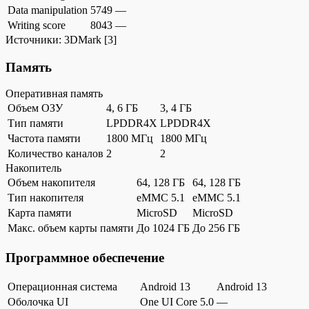
Data manipulation
5749
—
Writing score
8043
—
Источники:
3DMark
[3]
Память
Оперативная память
Объем ОЗУ
4, 6 ГБ
3, 4 ГБ
Тип памяти
LPDDR4X
LPDDR4X
Частота памяти
1800 МГц
1800 МГц
Количество каналов
2
2
Накопитель
Объем накопителя
64, 128 ГБ
64, 128 ГБ
Тип накопителя
eMMC 5.1
eMMC 5.1
Карта памяти
MicroSD
MicroSD
Макс. объем карты памяти
До 1024 ГБ
До 256 ГБ
Программное обеспечение
Операционная система
Android 13
Android 13
Оболочка UI
One UI Core 5.0
—