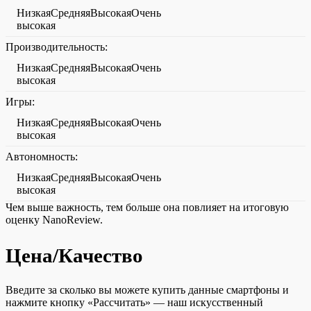
НизкаяСредняяВысокаяОчень
высокая
Производительность:
НизкаяСредняяВысокаяОчень
высокая
Игры:
НизкаяСредняяВысокаяОчень
высокая
Автономность:
НизкаяСредняяВысокаяОчень
высокая
Чем выше важность, тем больше она повлияет на итоговую
оценку NanoReview.
Цена/Качество
Введите за сколько вы можете купить данные смартфоны и
нажмите кнопку «Рассчитать» — наш искусственный