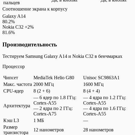
пальцев
Соотношение экрана к корпусу
Galaxy A14
80.2%
Nokia C32
+2%
81.6%
Производительность
Тестируем Samsung Galaxy A14 и Nokia C32 в бенчмарках
Процессор
Чипсет
MediaTek Helio G80
Unisoc SC9863A1
Макс. частота
2000 МГц
1600 МГц
CPU-ядер
8 (2 + 6)
8 (4 + 4)
— 6 ядер по 1.8 ГГц:
— 4 ядра по 1.2 ГГц:
Cortex-A55
Cortex-A55
Архитектура
— 2 ядра по 2 ГГц:
— 4 ядра по 1.6 ГГц:
Cortex-A75
Cortex-A55
Кэш L3
1 МБ
—
Размер
12 нанометров
28 нанометров
транзистора