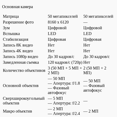
Основная камера
Матрица
50 мегапикселей
50 мегапикселей
Разрешение фото
8160 x 6120
—
Зум
Цифровой
Цифровой
Вспышка
LED
LED
Стабилизация
Цифровая
Цифровая
Запись 8K видео
Нет
Нет
Запись 4K видео
Нет
Нет
Запись 1080p видео
До 30 кадров/c
До 30 кадров/c
Замедленная съемка
120 кадров/c (720p)
Нет
3 (50 МП + 5 МП +
2 (50 МП + 2
Количество объективов
2 МП)
МП)
— 50 МП
— 50 МП
— Апертура: f/1.8
Основной объектив
— Фазовый
— Фазовый
автофокус
автофокус
Сверхширокоугольный
— 5 МП
—
объектив
— Апертура: f/2.2
— 2 МП
Макро объектив
— 2 МП
— Апертура: f/2.4