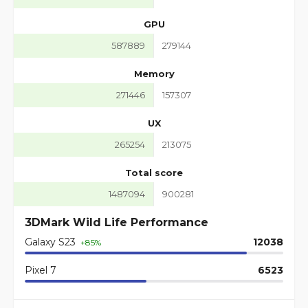
GPU
587889
279144
Memory
271446
157307
UX
265254
213075
Total score
1487094
900281
3DMark Wild Life Performance
Galaxy S23
12038
+85%
Pixel 7
6523