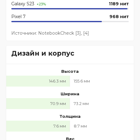
Galaxy S23
1189 нит
+23%
Pixel 7
968 нит
Источники:
NotebookCheck
[3], [4]
Дизайн и корпус
Высота
146.3 мм
155.6 мм
Ширина
70.9 мм
73.2 мм
Толщина
7.6 мм
8.7 мм
Вес