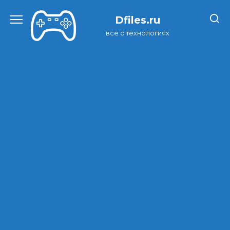
Перейти
к
Dfiles.ru
содержанию
все о технологиях