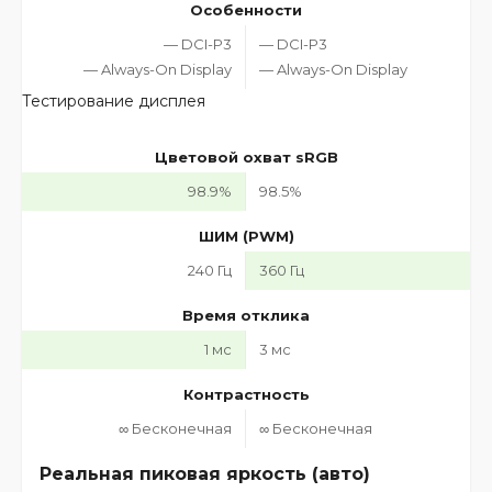
Особенности
— DCI-P3
— DCI-P3
— Always-On Display
— Always-On Display
Тестирование дисплея
Цветовой охват sRGB
98.9%
98.5%
ШИМ (PWM)
240 Гц
360 Гц
Время отклика
1 мс
3 мс
Контрастность
∞ Бесконечная
∞ Бесконечная
Реальная пиковая яркость (авто)