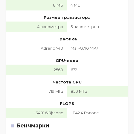
8 МБ
4 МБ
Размер транзистора
4 нанометра
5 нанометров
Графика
Adreno 740
Mali-G710 MP7
GPU-ядер
2560
672
Частота GPU
719 МГц
850 МГц
FLOPS
~3481.6 Гфлопс
~1142.4 Гфлопс
Бенчмарки