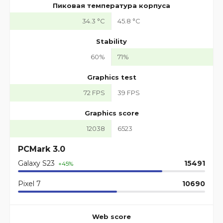
Пиковая температура корпуса
34.3 °C
45.8 °C
Stability
60%
71%
Graphics test
72 FPS
39 FPS
Graphics score
12038
6523
PCMark 3.0
Galaxy S23
15491
+45%
Pixel 7
10690
Web score