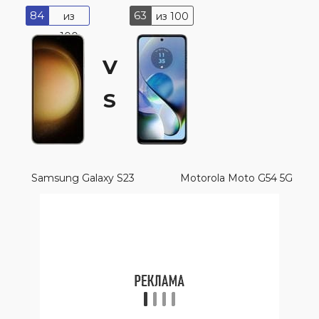
84
63
из
из 100
100
V
S
Samsung Galaxy S23
Motorola Moto G54 5G