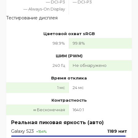
— DCI-P3
— DCI-P3
— Always-On Display
Тестирование дисплея
Цветовой охват sRGB
98.9%
99.8%
ШИМ (PWM)
240 Гц
Не обнаружено
Время отклика
1 мс
24 мс
Контрастность
∞ Бесконечная
1640:1
Реальная пиковая яркость (авто)
Galaxy S23
1189 нит
+154%