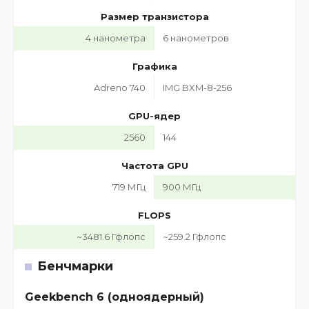
Размер транзистора
4 нанометра
6 нанометров
Графика
Adreno 740
IMG BXM-8-256
GPU-ядер
2560
144
Частота GPU
719 МГц
900 МГц
FLOPS
~3481.6 Гфлопс
~259.2 Гфлопс
Бенчмарки
Geekbench 6 (одноядерный)