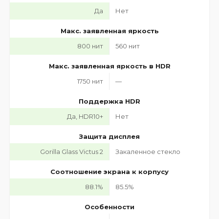
Да
Нет
Макс. заявленная яркость
800 нит
560 нит
Макс. заявленная яркость в HDR
1750 нит
—
Поддержка HDR
Да, HDR10+
Нет
Защита дисплея
Gorilla Glass Victus 2
Закаленное стекло
Соотношение экрана к корпусу
88.1%
85.5%
Особенности