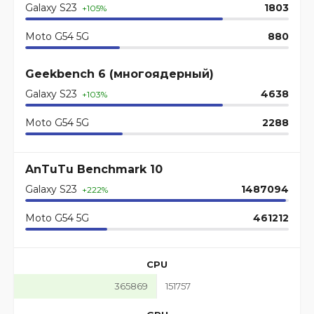
Galaxy S23
1803
+105%
Moto G54 5G
880
Geekbench 6 (многоядерный)
Galaxy S23
4638
+103%
Moto G54 5G
2288
AnTuTu Benchmark 10
Galaxy S23
1487094
+222%
Moto G54 5G
461212
CPU
365869
151757