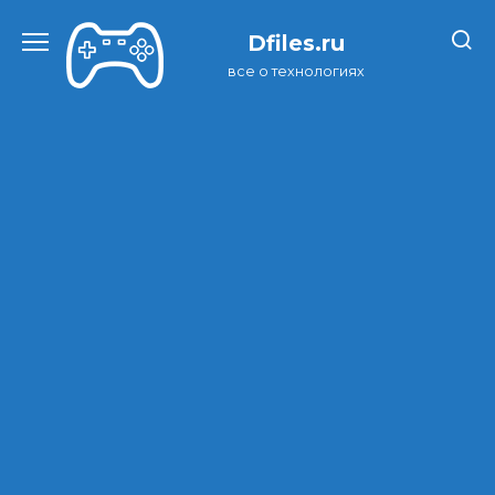
Перейти
к
Dfiles.ru
содержанию
все о технологиях