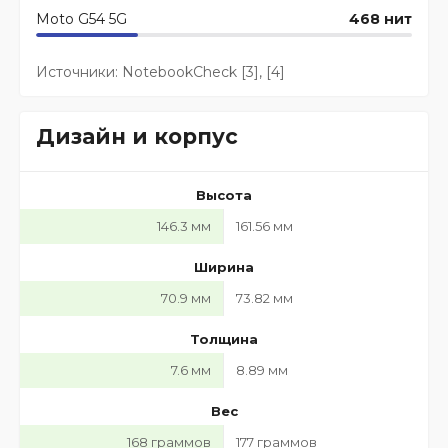
Moto G54 5G
468 нит
Источники:
NotebookCheck
[3], [4]
Дизайн и корпус
Высота
146.3 мм
161.56 мм
Ширина
70.9 мм
73.82 мм
Толщина
7.6 мм
8.89 мм
Вес
168 граммов
177 граммов