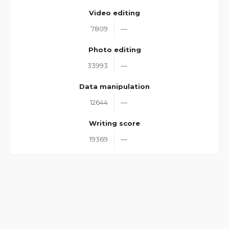
Video editing
7809
—
Photo editing
33993
—
Data manipulation
12644
—
Writing score
19369
—