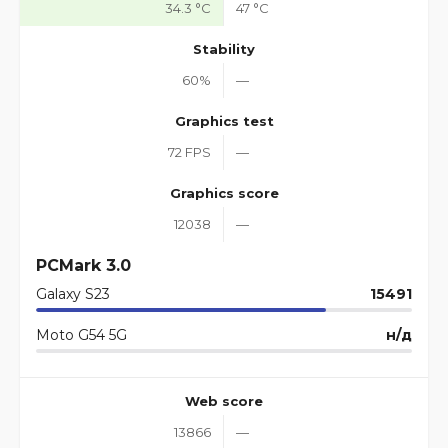
34.3 °C
47 °C
Stability
60%
—
Graphics test
72 FPS
—
Graphics score
12038
—
PCMark 3.0
Galaxy S23
15491
Moto G54 5G
н/д
Web score
13866
—