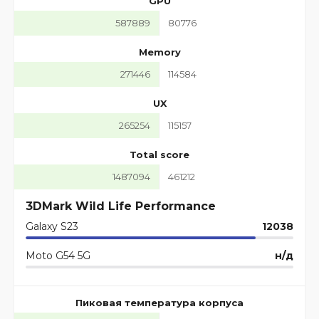
GPU
587889
80776
Memory
271446
114584
UX
265254
115157
Total score
1487094
461212
3DMark Wild Life Performance
Galaxy S23
12038
Moto G54 5G
н/д
Пиковая температура корпуса