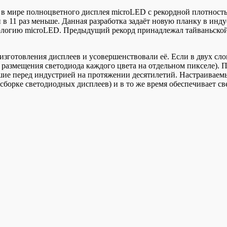
о в мире полноцветного дисплея microLED с рекордной плотност
ти в 11 раз меньше. Данная разработка задаёт новую планку в ин
огию microLED. Предыдущий рекорд принадлежал тайваньской ко
готовления дисплеев и усовершенствовали её. Если в двух слов
о размещения светодиода каждого цвета на отдельном пикселе). 
шие перед индустрией на протяжении десятилетий. Настраивае
 сборке светодиодных дисплеев) и в то же время обеспечивает с