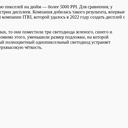
ью пикселей на дюйм — более 5000 PPI. Для сравнения, у
дустрии дисплеев. Компания добилась такого результата, впервые
мпании ITRI, которой удалось в 2022 году создать дисплей с
ах, то они поместили три светодиода зеленого, синего и
Помимо этого, уменьшили размер подложки, на которой
мый полноцветный однопиксельный светодиод устраняет
верхвысокую чёткость.