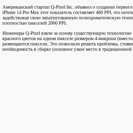
Американский стартап Q-Pixel Inc. объявил о создании первог
iPhone 14 Pro Max этот показатель составляет 460 PPI, что поч
задействовав свою запатентованную полихроматическую технол
плотностью пикселей 2000 PPI.
Инженеры Q-Pixel взяли за основу существующую технологию из
красного цветов на одном пикселе размером 4-микрона (вмест
размещаются пиксели. Это позволило решить проблемы, стояв
необходимость в сборке (основное узкое место в традиционной