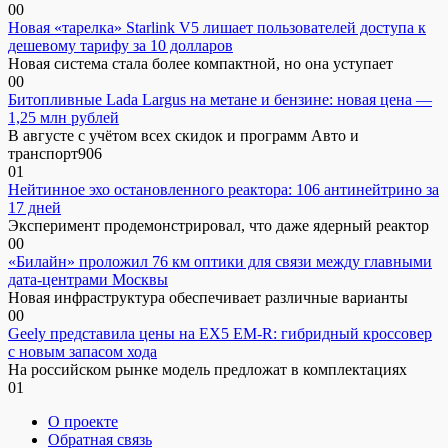
0
0
Новая «тарелка» Starlink V5 лишает пользователей доступа к
дешевому тарифу за 10 долларов
Новая система стала более компактной, но она уступает
0
0
Битопливные Lada Largus на метане и бензине: новая цена —
1,25 млн рублей
В августе с учётом всех скидок и программ Авто и
транспорт906
0
1
Нейтинное эхо остановленного реактора: 106 антинейтрино за
17 дней
Эксперимент продемонстрировал, что даже ядерный реактор
0
0
«Билайн» проложил 76 км оптики для связи между главными
дата-центрами Москвы
Новая инфраструктура обеспечивает различные варианты
0
0
Geely представила цены на EX5 EM-R: гибридный кроссовер
с новым запасом хода
На российском рынке модель предложат в комплектациях
0
1
О проекте
Обратная связь