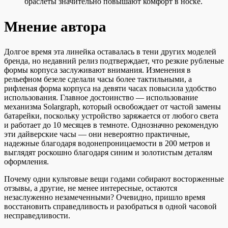
браслеты значительно повышают комфорт в носке.
Мнение автора
Долгое время эта линейка оставалась в тени других моделей
бренда, но недавний релиз подтверждает, что резкие рубленые
формы корпуса заслуживают внимания. Изменения в
рельефном безеле сделали часы более тактильными, а
рифленая форма корпуса на девяти часах повысила удобство
использования. Главное достоинство — использование
механизма Solargraph, который освобождает от частой замены
батарейки, поскольку устройство заряжается от любого света
и работает до 10 месяцев в темноте. Однозначно рекомендую
эти дайверские часы — они невероятно практичные,
надежные благодаря водонепроницаемости в 200 метров и
выглядят роскошно благодаря синим и золотистым деталям
оформления.
Почему одни культовые вещи годами собирают восторженные
отзывы, а другие, не менее интересные, остаются
незаслуженно незамеченными? Очевидно, пришло время
восстановить справедливость и разобраться в одной часовой
несправедливости.