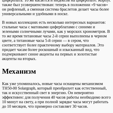
циферблата. То же касается и индексов на циферблате. Корпус
также был усовершенствован: теперь в положении «9 часов»
он рифленый, а сменная система браслетов делает часы более
универсальными и удобными в носке.
В новых коллекциях есть несколько интересных вариантов:
стальные часы с матовыми циферблатами с синими и
зелеными солнечными лучами, как у морских хронометров. В
то же время титановые часы 2-й серии выполнены в черном
цвете, а титановые часы 5-й серии — в сером, что
соответствует более практичному выбору материалов. Это
придает часам более роскошный и изысканный вид, что
подчеркивают синие акценты на первых и золотистые
акценты на вторых.
Механизм
Как уже упоминалось, новые часы оснащены механизмом
TH50-00 Solargraph, который преобразует как естественный,
так и искусственный свет в энергию. Он невероятно
эффективен: для получения 40 часов работы необходимо всего
10 минут на свету, а при полной зарядке часы могут работать
до 10 месяцев, что примерно составляет 30 часов.