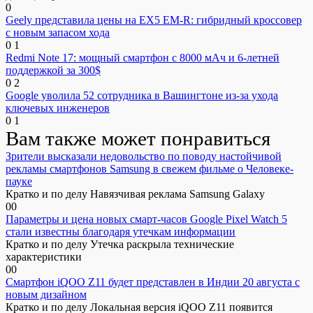
0
Geely представила цены на EX5 EM-R: гибридный кроссовер
с новым запасом хода
0
1
Redmi Note 17: мощный смартфон с 8000 мАч и 6-летней
поддержкой за 300$
0
2
Google уволила 52 сотрудника в Вашингтоне из-за ухода
ключевых инженеров
0
1
Вам также может понравиться
Зрители высказали недовольство по поводу настойчивой
рекламы смартфонов Samsung в свежем фильме о Человеке-
пауке
Кратко и по делу Навязчивая реклама Samsung Galaxy
0
0
Параметры и цена новых смарт-часов Google Pixel Watch 5
стали известны благодаря утечкам информации
Кратко и по делу Утечка раскрыла технические
характеристики
0
0
Смартфон iQOO Z11 будет представлен в Индии 20 августа с
новым дизайном
Кратко и по делу Локальная версия iQOO Z11 появится