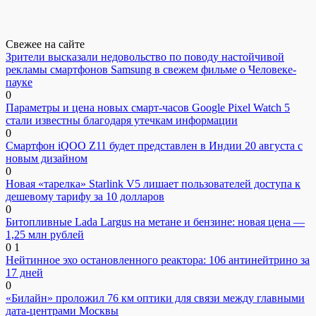
Свежее на сайте
Зрители высказали недовольство по поводу настойчивой
рекламы смартфонов Samsung в свежем фильме о Человеке-
пауке
0
Параметры и цена новых смарт-часов Google Pixel Watch 5
стали известны благодаря утечкам информации
0
Смартфон iQOO Z11 будет представлен в Индии 20 августа с
новым дизайном
0
Новая «тарелка» Starlink V5 лишает пользователей доступа к
дешевому тарифу за 10 долларов
0
Битопливные Lada Largus на метане и бензине: новая цена —
1,25 млн рублей
0
1
Нейтинное эхо остановленного реактора: 106 антинейтрино за
17 дней
0
«Билайн» проложил 76 км оптики для связи между главными
дата-центрами Москвы