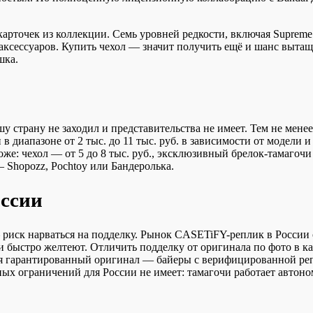
арточек из коллекции. Семь уровней редкости, включая Supreme 
аксессуаров. Купить чехол — значит получить ещё и шанс вытащ
шка.
страну не заходил и представительства не имеет. Тем не менее
 диапазоне от 2 тыс. до 11 тыс. руб. в зависимости от модели и
оже: чехол — от 5 до 8 тыс. руб., эксклюзивный брелок-тамагочи
Shopozz, Pochtoy или Бандеролька.
оссии
риск нарваться на подделку. Рынок CASETiFY-реплик в России 
и быстро желтеют. Отличить подделку от оригинала по фото в к
ся гарантированный оригинал — байеры с верифицированной реп
 ограничений для России не имеет: тамагочи работает автоном