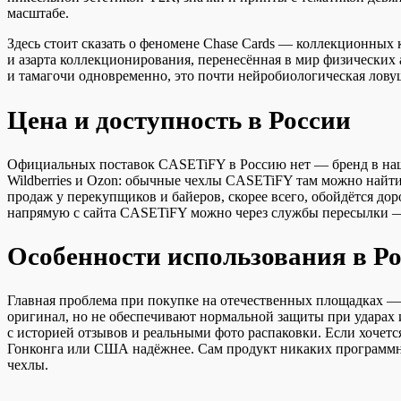
масштабе.
Здесь стоит сказать о феномене Chase Cards — коллекционных к
и азарта коллекционирования, перенесённая в мир физических 
и тамагочи одновременно, это почти нейробиологическая лову
Цена и доступность в России
Официальных поставок CASETiFY в Россию нет — бренд в нашу 
Wildberries и Ozon: обычные чехлы CASETiFY там можно найти в
продаж у перекупщиков и байеров, скорее всего, обойдётся дор
напрямую с сайта CASETiFY можно через службы пересылки — 
Особенности использования в Р
Главная проблема при покупке на отечественных площадках — 
оригинал, но не обеспечивают нормальной защиты при ударах 
с историей отзывов и реальными фото распаковки. Если хочет
Гонконга или США надёжнее. Сам продукт никаких программных
чехлы.