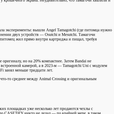
 у крошечного экрана. Неудивительно, что тамагочи хвалили и
ала эксперименты: вышли Angel Tamagotchi (где питомца нужно
инении двух устройств — Osutchi и Mesutchi. Тамагочи
 питомец жил прямо внутри картриджа и пищал, требуя
 оригиналу, но на 20% компактнее. Затем Bandai не
 встроенной камерой, а в 2023-м — Tamagotchi Uni с модулем
-Fi занял меньше тридцати лет.
 что-то среднее между Animal Crossing и оригинальным
ких площадках уже несколько лет продаются чехлы с
до CASETiFY никто не делал — по крайней мере, в таком