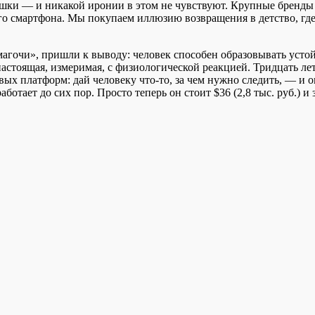
ушки — и никакой иронии в этом не чувствуют. Крупные бренды
го смартфона. Мы покупаем иллюзию возвращения в детство, где
амагочи», пришли к выводу: человек способен образовывать уст
настоящая, измеримая, с физиологической реакцией. Тридцать ле
ых платформ: дай человеку что-то, за чем нужно следить, — и о
ботает до сих пор. Просто теперь он стоит $36 (2,8 тыс. руб.) и