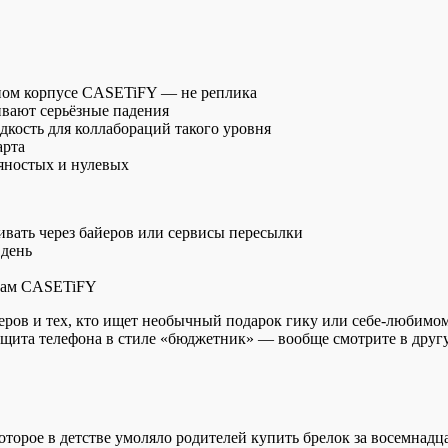
ном корпусе CASETiFY — не реплика
вают серьёзные падения
кость для коллабораций такого уровня
арта
вяностых и нулевых
вать через байеров или сервисы пересылки
 день
ркам CASETiFY
ров и тех, кто ищет необычный подарок гику или себе-любимом
защита телефона в стиле «бюджетник» — вообще смотрите в друг
оторое в детстве умоляло родителей купить брелок за восемнадц