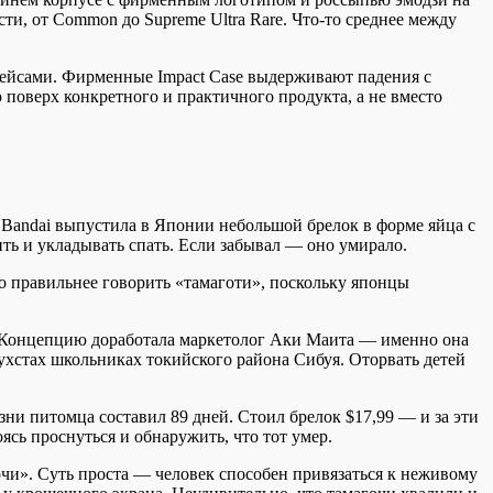
и, от Common до Supreme Ultra Rare. Что-то среднее между
 кейсами. Фирменные Impact Case выдерживают падения с
 поверх конкретного и практичного продукта, а не вместо
я Bandai выпустила в Японии небольшой брелок в форме яйца с
ь и укладывать спать. Если забывал — оно умирало.
то правильнее говорить «тамаготи», поскольку японцы
а. Концепцию доработала маркетолог Аки Маита — именно она
ухстах школьниках токийского района Сибуя. Оторвать детей
ни питомца составил 89 дней. Стоил брелок $17,99 — и за эти
ясь проснуться и обнаружить, что тот умер.
чи». Суть проста — человек способен привязаться к неживому