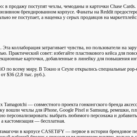
: в продажу поступят чехлы, чемоданы и карточки Chase Cards
юзивном брендированном корпусе. Фанаты на Reddit предостерег
льно не поступает, а наценка у серых продавцов на маркетплейс
Эта коллаборация затрагивает чувства, но пользователи на за
ью. Практический совет: избегайте пластикового кейса для пов
екционные карточки, добавленные в линейку для повышения инт
по всему миру. В Токио и Сеуле открылись специальные pop-u
 $36 (2,8 тыс. руб.).
x Tamagotchi — совместного проекта гонконгского бренда аксес
нейку вошли чехлы для iPhone, Google Pixel и Samsung, ремешки
но персонализировать: выбрать любимого персонажа и добавит
e, а кастомизация — бесплатная.
амагочи в корпусе CASETiFY — первое в истории брендовое пер
енный рабочий брелок с пиксельным питомцем внутри, только в