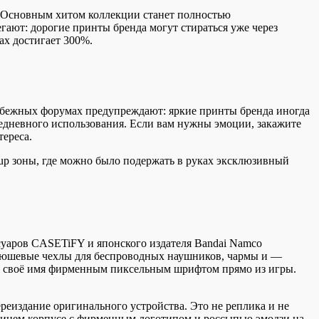
. Основным хитом коллекции станет полностью
ают: дорогие принты бренда могут стираться уже через
ах достигает 300%.
рубежных форумах предупреждают: яркие принты бренда иногда
седневного использования. Если вам нужны эмоции, закажите
ереса.
p зоны, где можно было подержать в руках эксклюзивный
суаров CASETiFY и японского издателя Bandai Namco
, плюшевые чехлы для беспроводных наушников, чармы и —
ь своё имя фирменным пиксельным шрифтом прямо из игры.
еиздание оригинального устройства. Это не реплика и не
 синем корпусе с фирменным логотипом и россыпью эмодзи на