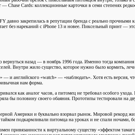
 Chase Cards: коллекционные карточки в семи степенях редкост
iFY давно закрепилась в репутации бренда с реально прочными
ает без нареканий с iPhone 13 и новее. Пиксельный принт — это
о вернуться назад — в ноябрь 1996 года. Именно тогда компани
ей. Внутри жило существо, которое нужно было кормить, лечит
» — и английского «watch» — «наблюдать». Хотя есть версия, ч
ривычная нам форма.
ривался как аналог часов, а питомец не требовал особого уход
ряла бы половину своего обаяния. Прототипы тестировали на дв
еверной Америки и буквально взорвал рынок. Мировой рекорд жиз
 тайком подкармливали питомца на уроках и не спали ночами, бо
омен привязанности к виртуальному существу «эффектом тамаго