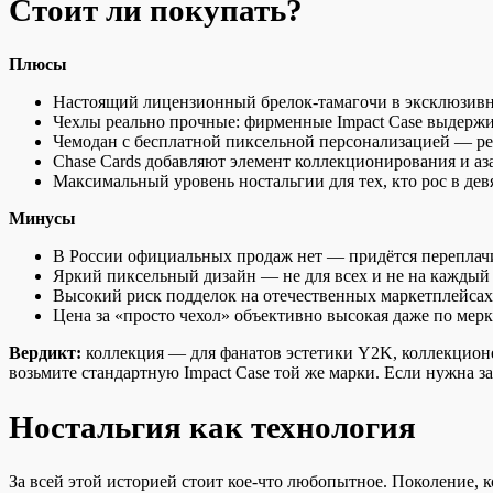
Стоит ли покупать?
Плюсы
Настоящий лицензионный брелок-тамагочи в эксклюзив
Чехлы реально прочные: фирменные Impact Case выдержи
Чемодан с бесплатной пиксельной персонализацией — ред
Chase Cards добавляют элемент коллекционирования и аз
Максимальный уровень ностальгии для тех, кто рос в де
Минусы
В России официальных продаж нет — придётся переплачи
Яркий пиксельный дизайн — не для всех и не на каждый
Высокий риск подделок на отечественных маркетплейсах
Цена за «просто чехол» объективно высокая даже по ме
Вердикт:
коллекция — для фанатов эстетики Y2K, коллекционе
возьмите стандартную Impact Case той же марки. Если нужна 
Ностальгия как технология
За всей этой историей стоит кое-что любопытное. Поколение, к