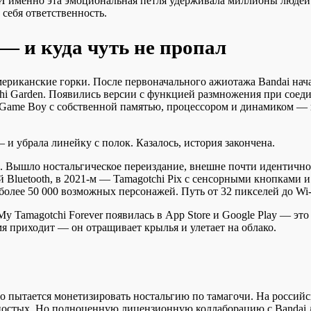
. И именно эта эмоциональная петля удерживала миллионы людей
 себя ответственность.
— и куда чуть не пропал
американские горки. После первоначального ажиотажа Bandai нач
tchi Garden. Появились версии с функцией размножения при соед
я Game Boy с собственной памятью, процессором и динамиком —
— и убрала линейку с полок. Казалось, история закончена.
. Вышло ностальгическое переиздание, внешне почти идентичное
й Bluetooth, в 2021-м — Tamagotchi Pix с сенсорными кнопками и
т более 50 000 возможных персонажей. Путь от 32 пикселей до Wi
Tamagotchi Forever появилась в App Store и Google Play — это
емя приходит — он отращивает крылья и улетает на облако.
 пытается монетизировать ностальгию по тамагочи. На российс
яностых. Но полноценную лицензионную коллаборацию с Bandai 