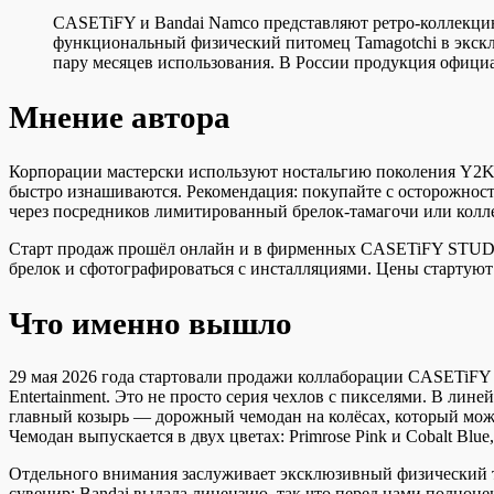
CASETiFY и Bandai Namco представляют ретро-коллекцию
функциональный физический питомец Tamagotchi в экскл
пару месяцев использования. В России продукция официа
Мнение автора
Корпорации мастерски используют ностальгию поколения Y2K. 
быстро изнашиваются. Рекомендация: покупайте с осторожност
через посредников лимитированный брелок-тамагочи или колл
Старт продаж прошёл онлайн и в фирменных CASETiFY STUDiO 
брелок и сфотографироваться с инсталляциями. Цены стартуют от
Что именно вышло
29 мая 2026 года стартовали продажи коллаборации CASETiFY 
Entertainment. Это не просто серия чехлов с пикселями. В ли
главный козырь — дорожный чемодан на колёсах, который мож
Чемодан выпускается в двух цветах: Primrose Pink и Cobalt Blu
Отдельного внимания заслуживает эксклюзивный физический т
сувенир: Bandai выдала лицензию, так что перед нами полноц