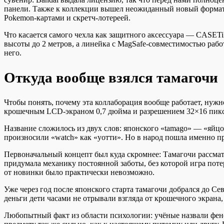
панели. Также к коллекции вышел неожиданный новый формат —
Pokemon-картами и скретч-лотереей.
Что касается самого чехла как защитного аксессуара — CASET
высоты до 2 метров, а линейка с MagSafe-совместимостью работ
него.
Откуда вообще взялся тамагочи
Чтобы понять, почему эта коллаборация вообще работает, нужн
крошечным LCD-экраном 0,7 дюйма и разрешением 32×16 пиксел
Название сложилось из двух слов: японского «tamago» — «яйцо
произносили «watch» как «уотти». Но в народ пошла именно п
Первоначальный концепт был куда скромнее: Тамагочи рассмат
придумала механику постоянной заботы, без которой игра поте
от новинки было практически невозможно.
Уже через год после японского старта тамагочи добрался до С
деньги дети часами не отрывали взгляда от крошечного экрана,
Любопытный факт из области психологии: учёные назвали фен