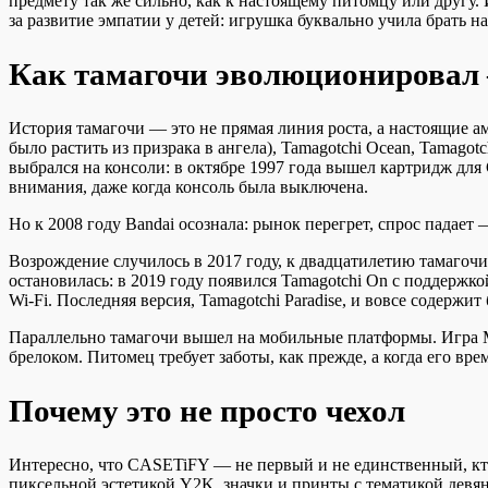
предмету так же сильно, как к настоящему питомцу или другу
за развитие эмпатии у детей: игрушка буквально учила брать на
Как тамагочи эволюционировал 
История тамагочи — это не прямая линия роста, а настоящие 
было растить из призрака в ангела), Tamagotchi Ocean, Tamago
выбрался на консоли: в октябре 1997 года вышел картридж дл
внимания, даже когда консоль была выключена.
Но к 2008 году Bandai осознала: рынок перегрет, спрос падает 
Возрождение случилось в 2017 году, к двадцатилетию тамагочи
остановилась: в 2019 году появился Tamagotchi On с поддержко
Wi-Fi. Последняя версия, Tamagotchi Paradise, и вовсе содержи
Параллельно тамагочи вышел на мобильные платформы. Игра My 
брелоком. Питомец требует заботы, как прежде, а когда его вр
Почему это не просто чехол
Интересно, что CASETiFY — не первый и не единственный, кто
пиксельной эстетикой Y2K, значки и принты с тематикой дев