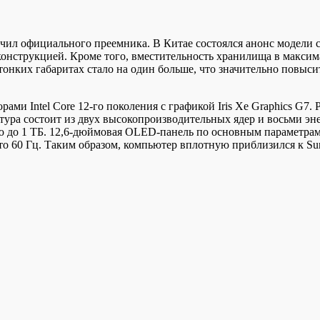
ил официального преемника. В Китае состоялся анонс модели
 конструкцией. Кроме того, вместительность хранилища в макси
нких габаритах стало на один больше, что значительно повыси
ми Intel Core 12-го поколения с графикой Iris Xe Graphics G7. 
ктура состоит из двух высокопроизводительных ядер и восьми э
ю до 1 ТБ. 12,6-дюймовая OLED-панель по основным параметрам 
о 60 Гц. Таким образом, компьютер вплотную приблизился к Su