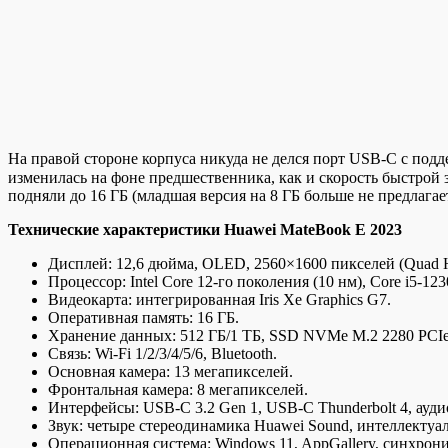
На правой стороне корпуса никуда не делся порт USB-C с подд
изменилась на фоне предшественника, как и скорость быстрой
подняли до 16 ГБ (младшая версия на 8 ГБ больше не предлагает
Технические характеристики Huawei MateBook E 2023
Дисплей: 12,6 дюйма, OLED, 2560×1600 пикселей (Quad HD
Процессор: Intel Core 12-го поколения (10 нм), Core i5-123
Видеокарта: интегрированная Iris Xe Graphics G7.
Оперативная память: 16 ГБ.
Хранение данных: 512 ГБ/1 ТБ, SSD NVMe M.2 2280 PCIe 
Связь: Wi-Fi 1/2/3/4/5/6, Bluetooth.
Основная камера: 13 мегапикселей.
Фронтальная камера: 8 мегапикселей.
Интерфейсы: USB-C 3.2 Gen 1, USB-С Thunderbolt 4, ауди
Звук: четыре стереодинамика Huawei Sound, интеллектуа
Операционная система: Windows 11, AppGallery, синхрон