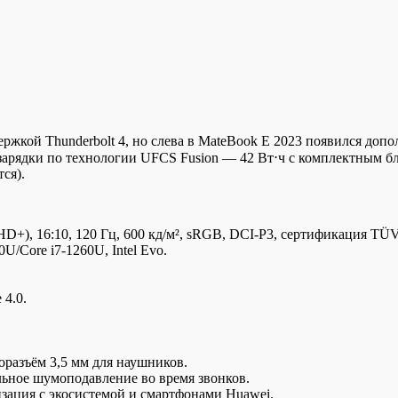
ержкой Thunderbolt 4, но слева в MateBook E 2023 появился доп
 зарядки по технологии UFCS Fusion — 42 Вт⋅ч с комплектным 
ся).
+), 16:10, 120 Гц, 600 кд/м², sRGB, DCI-P3, сертификация TÜV
0U/Core i7-1260U, Intel Evo.
4.0.
оразъём 3,5 мм для наушников.
льное шумоподавление во время звонков.
изация с экосистемой и смартфонами Huawei.