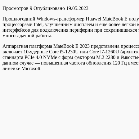
Просмотров
9
Опубликовано
19.05.2023
Прошлогодний Windows-трансформер Huawei MateBook E получ
процессорами Intel, улучшенным дисплеем и ещё более лёгкой
интерфейсов для подключения периферии при сохранившихся то
многозадачной работы.
Аппаратная платформа MateBook E 2023 представлена процессора
включает 10-ядерные Core i5-1230U или Core i7-1260U (архите
стандарта PCIe 4.0 NVMe с форм-фактором M.2 2280 и ёмкость
данном случае — повышенная частота обновления 120 Гц вмест
линейке Microsoft.