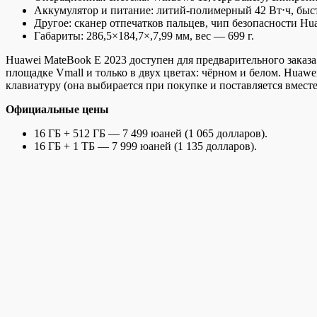
Аккумулятор и питание: литий-полимерный 42 Вт⋅ч, быст
Другое: сканер отпечатков пальцев, чип безопасности Hu
Габариты: 286,5×184,7×,7,99 мм, вес — 699 г.
Huawei MateBook E 2023 доступен для предварительного заказа
площадке Vmall и только в двух цветах: чёрном и белом. Huaw
клавиатуру (она выбирается при покупке и поставляется вместе
Официальные цены
16 ГБ + 512 ГБ — 7 499 юаней (1 065 долларов).
16 ГБ + 1 ТБ — 7 999 юаней (1 135 долларов).