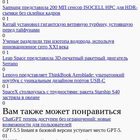
0
1
Samsung представила 200 МП сенсор ISOCELL HPC для HDR-
съемки без склейки кадров
0
1
Китай установил гигантскую ветряную турбину, устоявшую
перед тайфунами
0
Ученые разделили три изотопа водорода, используя
инновационное сито XXI века
0
1
Leap Space представила 3D-печатный ракетный двигатель
Serrano
0
Lenovo представляет ThinkBook Aeroblade: ультратонкий
ноутбук с уникальным дизайном портов USB-C
0
1
SpaceX столкнулась с трудностями: ракета Starship S40
застряла в океане
0
Вам также может понравиться
ChatGPT теперь доступен без ограничений: новые
возможности для пользователей
GPT-5.5 Instant в базовой версии уступает место GPT-5.
0
1