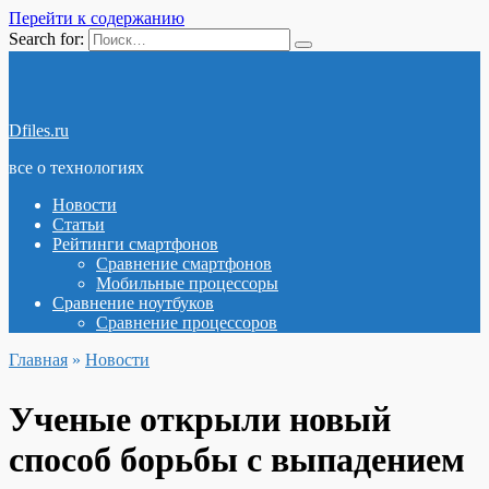
Перейти к содержанию
Search for:
Dfiles.ru
все о технологиях
Новости
Статьи
Рейтинги смартфонов
Сравнение смартфонов
Мобильные процессоры
Сравнение ноутбуков
Сравнение процессоров
Главная
»
Новости
Ученые открыли новый
способ борьбы с выпадением