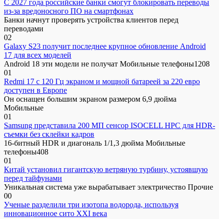
С 2027 года российские банки смогут блокировать переводы
из-за вредоносного ПО на смартфонах
Банки начнут проверять устройства клиентов перед
переводами
0
2
Galaxy S23 получит последнее крупное обновление Android
17 для всех моделей
Android 18 эти модели не получат Мобильные телефоны1208
0
1
Redmi 17 с 120 Гц экраном и мощной батареей за 220 евро
доступен в Европе
Он оснащен большим экраном размером 6,9 дюйма
Мобильные
0
1
Samsung представила 200 МП сенсор ISOCELL HPC для HDR-
съемки без склейки кадров
16-битный HDR и диагональ 1/1,3 дюйма Мобильные
телефоны408
0
1
Китай установил гигантскую ветряную турбину, устоявшую
перед тайфунами
Уникальная система уже вырабатывает электричество Прочие
0
0
Ученые разделили три изотопа водорода, используя
инновационное сито XXI века