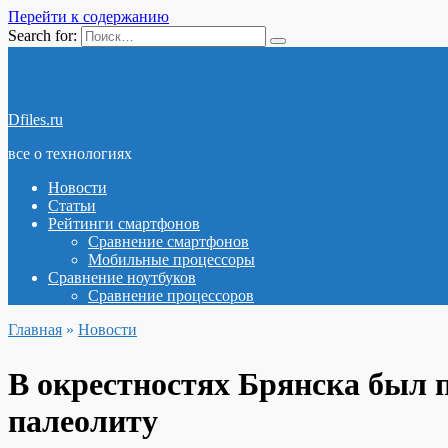
Перейти к содержанию
Search for:
Dfiles.ru
все о технологиях
Новости
Статьи
Рейтинги смартфонов
Сравнение смартфонов
Мобильные процессоры
Сравнение ноутбуков
Сравнение процессоров
Главная
»
Новости
В окрестностях Брянска был 
палеолиту