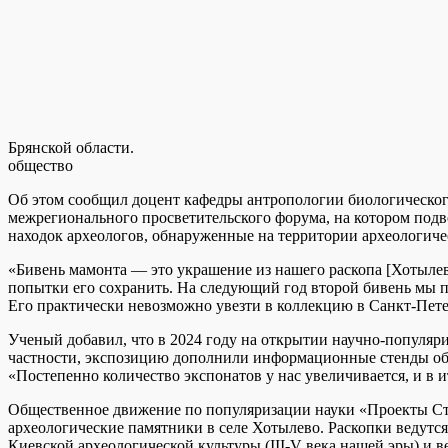
Брянской области.
общество
Об этом сообщил доцент кафедры антропологии биологическог
межрегионального просветительского форума, на котором подв
находок археологов, обнаруженные на территории археологич
«Бивень мамонта — это украшение из нашего раскопа [Хотылево-
попытки его сохранить. На следующий год второй бивень мы пр
Его практически невозможно увезти в коллекцию в Санкт-Петер
Ученый добавил, что в 2024 году на открытии научно-популяр
частности, экспозицию дополнили информационные стенды об 
«Постепенно количество экспонатов у нас увеличивается, и в и
Общественное движение по популяризации науки «Проекты Ста
археологические памятники в селе Хотылево. Раскопки ведутся
Киевской археологической культуры (III-V века нашей эры) и в