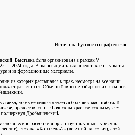
Источник:
Русское географическое
ский. Выставка была организована в рамках V
022 — 2024 годы. В экспозиции также представлены макеты
атура и информационные материалы.
один из которых рассыпался в прах, несмотря на все наши
олжает разлетаться. Обычно бивни не забирают из раскопок.
обышевский.
выставка, но нынешняя отличается большим масштабом. В
няеве, предоставленные Брянским краеведческим музеем.
 — подчеркнул Дробышевский.
еологические раскопки и организует научный туризм на
алеолит), стоянка «Хотылево-2» (верхний палеолит), слой
).