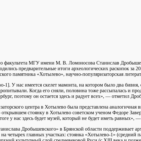
о факультета МГУ имени М. В. Ломоносова Станислав Дробышев
одились предварительные итоги археологических раскопок за 2
еского памятника «Хотылево», научно-популяризаторская литер
1]. У нас имеется скелет мамонта, на котором было два бивня, 
опитывали. Когда его сняли, половина тоже рассыпалась и прод
бург, поэтому он остается здесь и радует всех», — отметил Др
изаторского центра в Хотылево была представлена аналогичная 
открывшем стоянку в Хотылево советском ученом Федоре Завер
тоге у нас здесь будет музей, который не будет иметь равных»,
нислава Дробышевского» в Брянской области поддерживает арх
 на четырех главных участках: стоянка «Хотылево-1» (средний п
ерхний культурный слой средневековой Руси (с XIII века и позже