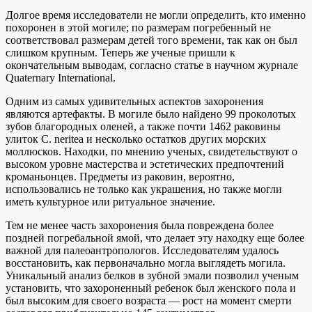
Долгое время исследователи не могли определить, кто именно
похоронен в этой могиле; по размерам погребенный не
соответствовал размерам детей того времени, так как он был
слишком крупным. Теперь же ученые пришли к
окончательным выводам, согласно статье в научном журнале
Quaternary International.
Одним из самых удивительных аспектов захоронения
являются артефакты. В могиле было найдено 99 проколотых
зубов благородных оленей, а также почти 1462 раковины
улиток C. neritea и несколько остатков других морских
моллюсков. Находки, по мнению ученых, свидетельствуют о
высоком уровне мастерства и эстетических предпочтений
кроманьонцев. Предметы из раковин, вероятно,
использовались не только как украшения, но также могли
иметь культурное или ритуальное значение.
Тем не менее часть захоронения была повреждена более
поздней погребальной ямой, что делает эту находку еще более
важной для палеоантропологов. Исследователям удалось
восстановить, как первоначально могла выглядеть могила.
Уникальный анализ белков в зубной эмали позволил ученым
установить, что захороненный ребенок был женского пола и
был высоким для своего возраста — рост на момент смерти