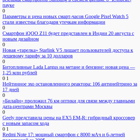
пауке
0
Параметры и цена новых смарт-часов Google Pixel Watch 5
стали известны благодаря утечкам информации
0
Смартфон iQOO Z11 будет представлен в Индии 20 августа с
новым дизайном
0
Новая «тарелка» Starlink V5 лишает пользователей доступа к
дешевому тарифу за 10 долларов
0
Битопливные Lada Largus на метане и бензине: новая цена —
1,25 млн рублей
0
1
Нейтинное эхо остановленного реактора: 106 антинейтрино за
17 дней
0
«Билайн» проложил 76 км оптики для связи между главными
дата-центрами Москвы
0
Geely представила цены на EX5 EM-R: гибридный кроссовер
с новым запасом хода
0
1
Redmi Note 17: мощный смартфон с 8000 мАч и 6-летней