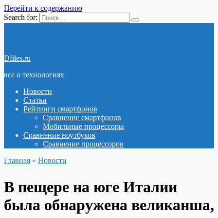
Перейти к содержанию
Search for:
Dfiles.ru
все о технологиях
Новости
Статьи
Рейтинги смартфонов
Сравнение смартфонов
Мобильные процессоры
Сравнение ноутбуков
Сравнение процессоров
Главная
»
Новости
В пещере на юге Италии
была обнаружена великанша,