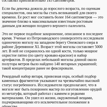
составлял приблизительно 145 сантиметров.
Если бы девочка дожила до взрослого возраста, по оценкам
специалистов, она могла бы стать великаншей для своего
времени. Ее рост мог составить более 164 сантиметров — это
значение близко к максимальным известным ростовым
данным для женщин позднего верхнего палеолита.
Это не первое подобное захоронение, описанное в последнее
время. Ученые из Петрозаводского университета исследовали
одиночную могилу на западном берегу Онежского озера в
районе Деревянное XI. Возраст этой могилы составляет 5000
лет. В ней не сохранилось ни одной кости, только мощное
охристое пятно (по цвету кроваво-красное) и набор
артефактов. В пределах небольшой могилы длиной около
полутора метров было найдено 140 янтарных украшений;
такой концентрации ранее не фиксировали.
Рекордный набор янтаря, привозная охра, особый подбор
каменных фрагментов указывают на чрезвычайно высокий
статус погребенного. Исследователи предполагают, что в
могиле мог быть похоронен мастер по изготовлению орудий
из метатуфа, который работал с камнем и редкими
материалами. Он ушел из жизни, окруженный вещами,
подчеркивающими его исключительное положение в
обществе.