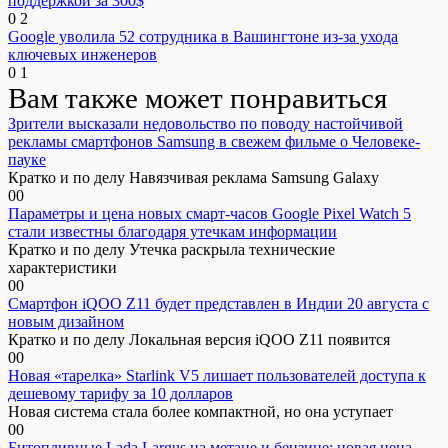
поддержкой за 300$
0
2
Google уволила 52 сотрудника в Вашингтоне из-за ухода
ключевых инженеров
0
1
Вам также может понравиться
Зрители высказали недовольство по поводу настойчивой
рекламы смартфонов Samsung в свежем фильме о Человеке-
пауке
Кратко и по делу Навязчивая реклама Samsung Galaxy
0
0
Параметры и цена новых смарт-часов Google Pixel Watch 5
стали известны благодаря утечкам информации
Кратко и по делу Утечка раскрыла технические
характеристики
0
0
Смартфон iQOO Z11 будет представлен в Индии 20 августа с
новым дизайном
Кратко и по делу Локальная версия iQOO Z11 появится
0
0
Новая «тарелка» Starlink V5 лишает пользователей доступа к
дешевому тарифу за 10 долларов
Новая система стала более компактной, но она уступает
0
0
Битопливные Lada Largus на метане и бензине: новая цена —