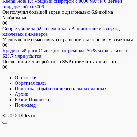
Redmi Note 17: мощный смартфон с 8000 мАч и 6-летней
поддержкой за 300$
Он получил большой экран с диагональю 6,9 дюйма
Мобильные
0
0
Google уволила 52 сотрудника в Вашингтоне из-за ухода
ключевых инженеров
Уведомление о массовом сокращении стало первым заметным
0
0
Кредитный риск Oracle достиг рекорда: $638 млрд заказов и
$23,7 млрд убытка
После понижения рейтинга S&P стоимость защиты от
0
0
О проекте
Обратная связь
Политика обработки персональных данных
Архив
Юрий Подоляка
Полисмед
© 2026 Dfiles.ru