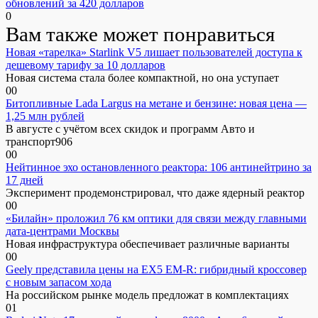
обновлений за 420 долларов
0
Вам также может понравиться
Новая «тарелка» Starlink V5 лишает пользователей доступа к
дешевому тарифу за 10 долларов
Новая система стала более компактной, но она уступает
0
0
Битопливные Lada Largus на метане и бензине: новая цена —
1,25 млн рублей
В августе с учётом всех скидок и программ Авто и
транспорт906
0
0
Нейтинное эхо остановленного реактора: 106 антинейтрино за
17 дней
Эксперимент продемонстрировал, что даже ядерный реактор
0
0
«Билайн» проложил 76 км оптики для связи между главными
дата-центрами Москвы
Новая инфраструктура обеспечивает различные варианты
0
0
Geely представила цены на EX5 EM-R: гибридный кроссовер
с новым запасом хода
На российском рынке модель предложат в комплектациях
0
1