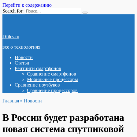
Перейти к содержанию
Search for:
Dfiles.ru
все о технологиях
Новости
Статьи
Рейтинги смартфонов
Сравнение смартфонов
Мобильные процессоры
Сравнение ноутбуков
Сравнение процессоров
Главная
»
Новости
В России будет разработана
новая система спутниковой