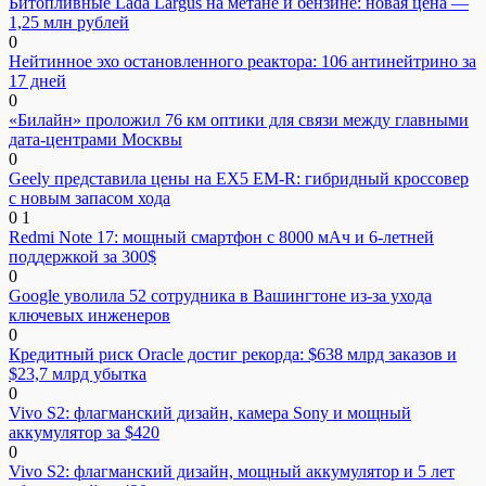
Битопливные Lada Largus на метане и бензине: новая цена —
1,25 млн рублей
0
Нейтинное эхо остановленного реактора: 106 антинейтрино за
17 дней
0
«Билайн» проложил 76 км оптики для связи между главными
дата-центрами Москвы
0
Geely представила цены на EX5 EM-R: гибридный кроссовер
с новым запасом хода
0
1
Redmi Note 17: мощный смартфон с 8000 мАч и 6-летней
поддержкой за 300$
0
Google уволила 52 сотрудника в Вашингтоне из-за ухода
ключевых инженеров
0
Кредитный риск Oracle достиг рекорда: $638 млрд заказов и
$23,7 млрд убытка
0
Vivo S2: флагманский дизайн, камера Sony и мощный
аккумулятор за $420
0
Vivo S2: флагманский дизайн, мощный аккумулятор и 5 лет