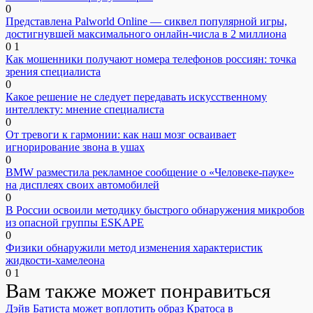
0
Представлена Palworld Online — сиквел популярной игры,
достигнувшей максимального онлайн-числа в 2 миллиона
0
1
Как мошенники получают номера телефонов россиян: точка
зрения специалиста
0
Какое решение не следует передавать искусственному
интеллекту: мнение специалиста
0
От тревоги к гармонии: как наш мозг осваивает
игнорирование звона в ушах
0
BMW разместила рекламное сообщение о «Человеке-пауке»
на дисплеях своих автомобилей
0
В России освоили методику быстрого обнаружения микробов
из опасной группы ESKAPE
0
Физики обнаружили метод изменения характеристик
жидкости-хамелеона
0
1
Вам также может понравиться
Дэйв Батиста может воплотить образ Кратоса в