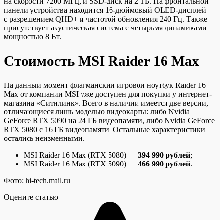
на скорости 7200 МГц, и SSD-диск на 2 ТБ. На фронтальной
панели устройства находится 16-дюймовый OLED-дисплей
с разрешением QHD+ и частотой обновления 240 Гц. Также
присутствует акустическая система с четырьмя динамиками
мощностью 8 Вт.
Стоимость MSI Raider 16 Max
На данный момент флагманский игровой ноутбук Raider 16
Max от компании MSI уже доступен для покупки у интернет-
магазина «Ситилинк». Всего в наличии имеется две версии,
отличающиеся лишь моделью видеокарты: либо Nvidia
GeForce RTX 5090 на 24 ГБ видеопамяти, либо Nvidia GeForce
RTX 5080 с 16 ГБ видеопамяти. Остальные характеристики
остались неизменными.
MSI Raider 16 Max (RTX 5080) —
394 990 рублей
;
MSI Raider 16 Max (RTX 5090) —
466 990 рублей
.
Фото: hi-tech.mail.ru
Оцените статью