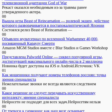
телевизионной адаптации God of War
Рекаст оказался необходимым из-за травмы ранее
утвержденного актера.
0
0
Вышла игра Beast of Reincarnation — ролевой экшен, действие
которого разворачивается в постапокалиптической Японии
Состоялся релиз Beast of Reincarnation —
0
0
Объявлен мультсериал по вселенной Warhammer 40,000,
посвященный Караулу Смерти
Amazon MGM Studios вместе с Blur Studios и Games Workshop
0
0
Представлена Palworld Online — сиквел популярной игры,
достигнувшей максимального онлайн-числа в 2 миллиона
Новинка будет доступна на iOS и Android.Источник: VK
0
1
Как мошенники получают номера телефонов россиян: точка
зрения специалиста
Нежелательные звонки не всегда являются следствием
0
0
Какое решение не следует передавать искусственному
интеллекту: мнение специалиста
Нейросети не подходят для всех задач.Нейросетям нельзя
0
0
От тревоги к гармонии: как наш мозг осваивает