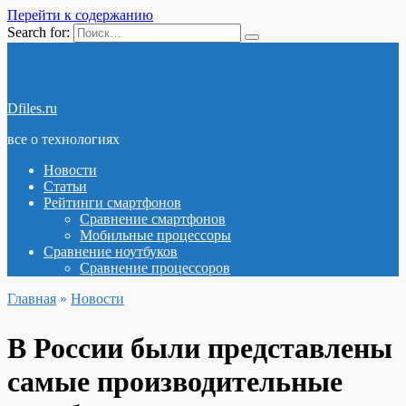
Перейти к содержанию
Search for:
Dfiles.ru
все о технологиях
Новости
Статьи
Рейтинги смартфонов
Сравнение смартфонов
Мобильные процессоры
Сравнение ноутбуков
Сравнение процессоров
Главная
»
Новости
В России были представлены
самые производительные