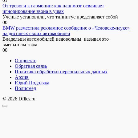
0
1
От тревоги к гармонии: как наш мозг осваивает
игнорирование звона в ушах
Ученые установили, что тиннитус представляет собой
0
0
BMW разместила рекламное сообщение о «Человеке-пауке»
на дисплеях своих автомобилей
Владельцы автомобилей недовольны, называя это
вмешательством
0
0
О проекте
Обратная связь
Политика обработки персональных данных
Архив
Юрий Подоляка
Полисмед
© 2026 Dfiles.ru