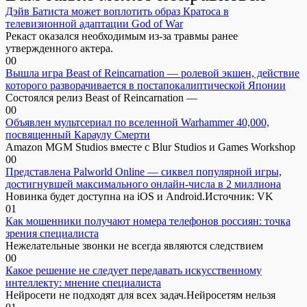
Дэйв Батиста может воплотить образ Кратоса в
телевизионной адаптации God of War
Рекаст оказался необходимым из-за травмы ранее
утвержденного актера.
0
0
Вышла игра Beast of Reincarnation — ролевой экшен, действие
которого разворачивается в постапокалиптической Японии
Состоялся релиз Beast of Reincarnation —
0
0
Объявлен мультсериал по вселенной Warhammer 40,000,
посвященный Караулу Смерти
Amazon MGM Studios вместе с Blur Studios и Games Workshop
0
0
Представлена Palworld Online — сиквел популярной игры,
достигнувшей максимального онлайн-числа в 2 миллиона
Новинка будет доступна на iOS и Android.Источник: VK
0
1
Как мошенники получают номера телефонов россиян: точка
зрения специалиста
Нежелательные звонки не всегда являются следствием
0
0
Какое решение не следует передавать искусственному
интеллекту: мнение специалиста
Нейросети не подходят для всех задач.Нейросетям нельзя