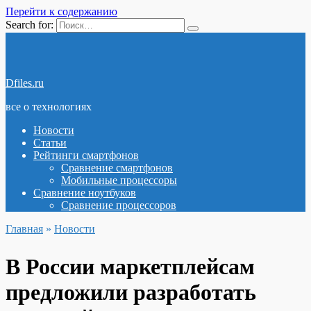
Перейти к содержанию
Search for:
Dfiles.ru
все о технологиях
Новости
Статьи
Рейтинги смартфонов
Сравнение смартфонов
Мобильные процессоры
Сравнение ноутбуков
Сравнение процессоров
Главная
»
Новости
В России маркетплейсам
предложили разработать