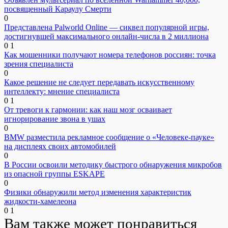
посвященный Караулу Смерти
0
Представлена Palworld Online — сиквел популярной игры,
достигнувшей максимального онлайн-числа в 2 миллиона
0
1
Как мошенники получают номера телефонов россиян: точка
зрения специалиста
0
Какое решение не следует передавать искусственному
интеллекту: мнение специалиста
0
1
От тревоги к гармонии: как наш мозг осваивает
игнорирование звона в ушах
0
BMW разместила рекламное сообщение о «Человеке-пауке»
на дисплеях своих автомобилей
0
В России освоили методику быстрого обнаружения микробов
из опасной группы ESKAPE
0
Физики обнаружили метод изменения характеристик
жидкости-хамелеона
0
1
Вам также может понравиться