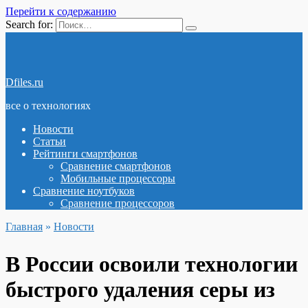
Перейти к содержанию
Search for:
Dfiles.ru
все о технологиях
Новости
Статьи
Рейтинги смартфонов
Сравнение смартфонов
Мобильные процессоры
Сравнение ноутбуков
Сравнение процессоров
Главная
»
Новости
В России освоили технологии
быстрого удаления серы из