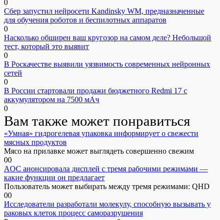
0
Сбер запустил нейросети Kandinsky WM, предназначенные
для обучения роботов и беспилотных аппаратов
0
Насколько обширен ваш кругозор на самом деле? Небольшой
тест, который это выявит
0
В Роскачестве выявили уязвимость современных нейронных
сетей
0
В России стартовали продажи бюджетного Redmi 17 с
аккумулятором на 7500 мАч
0
Вам также может понравиться
«Умная» гидрогелевая упаковка информирует о свежести
мясных продуктов
Мясо на прилавке может выглядеть совершенно свежим
0
0
AOC анонсировала дисплей с тремя рабочими режимами —
какие функции он предлагает
Пользователь может выбирать между тремя режимами: QHD
0
0
Исследователи разработали молекулу, способную вызывать у
раковых клеток процесс саморазрушения