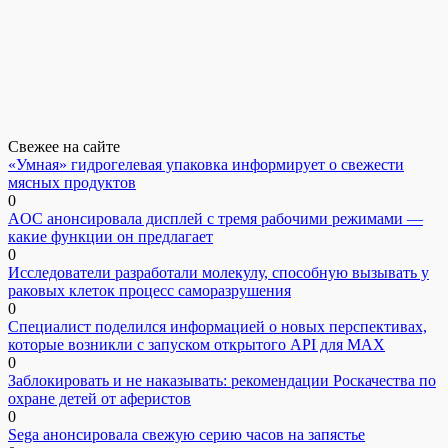
Свежее на сайте
«Умная» гидрогелевая упаковка информирует о свежести
мясных продуктов
0
AOC анонсировала дисплей с тремя рабочими режимами —
какие функции он предлагает
0
Исследователи разработали молекулу, способную вызывать у
раковых клеток процесс саморазрушения
0
Специалист поделился информацией о новых перспективах,
которые возникли с запуском открытого API для МАХ
0
Заблокировать и не наказывать: рекомендации Роскачества по
охране детей от аферистов
0
Sega анонсировала свежую серию часов на запястье