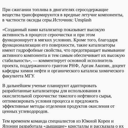
При сжигании топлива в двигателях серосодержащие
вещества трансформируются в вредные летучие компоненты,
в частности оксиды серы.
Источник:
Unsplash
«Созданный нами катализатор показывает высокую
активность в процессе сероочистки и при этом
функционирует в мягких условиях. Кроме того, благодаря
функционализации его поверхности, такие катализаторы
имеют гидрофобные свойства, что предотвращает вымывание
активного компонента и тем самым обеспечивает их высокую
стабильность», — комментирует основной исполнитель
проекта, поддержанного грантом РНФ, Аргам Акопян, доцент
кафедры химии нефти и органического катализа химического
факультета МГУ.
В дальнейшем ученые планируют адаптировать
разработанные катализаторы для использования в
окислительной сероочистке тяжелого нефтяного сырья,
оптимизировать условия процесса и предложить
эффективные методы отделения продуктов окисления от
ценных углеводородов.
Тем временем команда специалистов из Южной Кореи и
Японии разработала «дышащие» кристаллы и рассказала о их