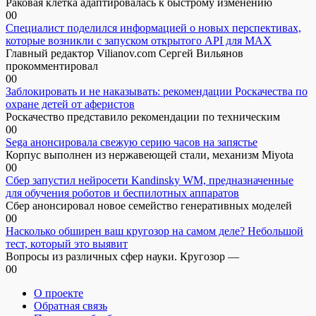
Раковая клетка адаптировалась к быстрому изменению
0
0
Специалист поделился информацией о новых перспективах,
которые возникли с запуском открытого API для МАХ
Главный редактор Vilianov.com Сергей Вильянов
прокомментировал
0
0
Заблокировать и не наказывать: рекомендации Роскачества по
охране детей от аферистов
Роскачество представило рекомендации по техническим
0
0
Sega анонсировала свежую серию часов на запястье
Корпус выполнен из нержавеющей стали, механизм Miyota
0
0
Сбер запустил нейросети Kandinsky WM, предназначенные
для обучения роботов и беспилотных аппаратов
Сбер анонсировал новое семейство генеративных моделей
0
0
Насколько обширен ваш кругозор на самом деле? Небольшой
тест, который это выявит
Вопросы из различных сфер науки. Кругозор —
0
0
О проекте
Обратная связь