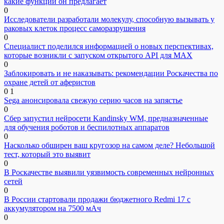
какие функции он предлагает
0
Исследователи разработали молекулу, способную вызывать у
раковых клеток процесс саморазрушения
0
Специалист поделился информацией о новых перспективах,
которые возникли с запуском открытого API для МАХ
0
Заблокировать и не наказывать: рекомендации Роскачества по
охране детей от аферистов
0
1
Sega анонсировала свежую серию часов на запястье
0
Сбер запустил нейросети Kandinsky WM, предназначенные
для обучения роботов и беспилотных аппаратов
0
Насколько обширен ваш кругозор на самом деле? Небольшой
тест, который это выявит
0
В Роскачестве выявили уязвимость современных нейронных
сетей
0
В России стартовали продажи бюджетного Redmi 17 с
аккумулятором на 7500 мАч
0