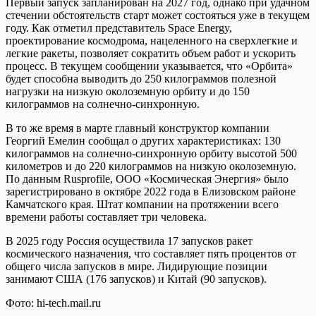
Первый запуск запланирован на 2027 год, однако при удачном
стечении обстоятельств старт может состояться уже в текущем
году. Как отметил представитель Space Energy,
проектирование космодрома, нацеленного на сверхлегкие и
легкие ракеты, позволяет сократить объем работ и ускорить
процесс. В текущем сообщении указывается, что «Орбита»
будет способна выводить до 250 килограммов полезной
нагрузки на низкую околоземную орбиту и до 150
килограммов на солнечно-синхронную.
В то же время в марте главный конструктор компании
Георгий Емелин сообщал о других характеристиках: 130
килограммов на солнечно-синхронную орбиту высотой 500
километров и до 220 килограммов на низкую околоземную.
По данным Rusprofile, ООО «Космическая Энергия» было
зарегистрировано в октябре 2022 года в Елизовском районе
Камчатского края. Штат компании на протяжении всего
времени работы составляет три человека.
В 2025 году Россия осуществила 17 запусков ракет
космического назначения, что составляет пять процентов от
общего числа запусков в мире. Лидирующие позиции
занимают США (176 запусков) и Китай (90 запусков).
Фото: hi-tech.mail.ru