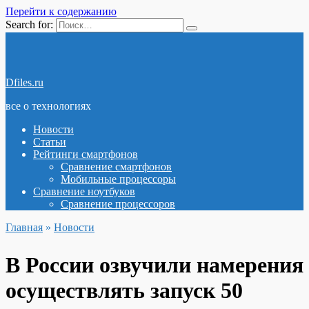
Перейти к содержанию
Search for:
Dfiles.ru
все о технологиях
Новости
Статьи
Рейтинги смартфонов
Сравнение смартфонов
Мобильные процессоры
Сравнение ноутбуков
Сравнение процессоров
Главная
»
Новости
В России озвучили намерения
осуществлять запуск 50