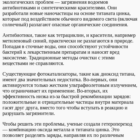
экологических проблем — загрязнения водоемов
антибиотиками и синтетическими красителями. Они
разработали новые наночастицы на основе титаната цинка,
которые под воздействием обычного видимого света (включая
солнечный) разлагают опасные органические соединения.
Антибиотики, такие как тетрациклин, и красители, например
метиленовый синий, практически не разлагаются в природе.
Попадая в сточные воды, они способствуют устойчивости
бактерий к лекарственным препаратам и наносят вред
экосистеме. Традиционные методы очистки с этими
веществами не справляются.
Существующие фотокатализаторы, такие как диоксид титана,
имеют два значительных недостатка. Во-первых, они
активируются только жестким ультрафиолетовым излучением,
что ограничивает их применение. Во-вторых, их
эффективность низка из-за быстрой рекомбинации зарядов:
положительные и отрицательные частицы внутри материала
гасят друг друга, вместо того чтобы вступать в реакцию и
разрушать загрязнители.
Чтобы решить эти проблемы, ученые создали гетеропереход
— комбинацию оксида металла и титаната цинка. Это
позволяет разделять заряды, направляя их по различным