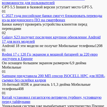
возможности для пользователей
GPT-5.5 Instant в базовой версии уступает место GPT-5.
0
1
С 2027 года российские банки смогут блокировать переводы
из-за вредоносного ПО на смартфонах
Банки начнут проверять устройства клиентов перед
переводами
0
2
Galaxy S23 получит последнее крупное обновление Android
17 для всех моделей
Android 18 эти модели не получат Мобильные телефоны1208
0
1
Redmi 17 с 120 Гц экраном и мощной батареей за 220 евро
доступен в Европе
Он оснащен большим экраном размером 6,9 дюйма
Мобильные
0
1
Samsung представила 200 МП сенсор ISOCELL HPC для HDR-
съемки без склейки кадров
16-битный HDR и диагональ 1/1,3 дюйма Мобильные
телефоны408
0
1
Китай установил гигантскую ветряную турбину, устоявшую
перед тайфунами
Уникальная система уже вырабатывает электричество Прочие