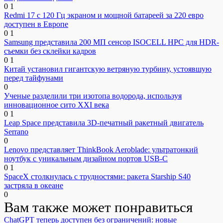
0
1
Redmi 17 с 120 Гц экраном и мощной батареей за 220 евро
доступен в Европе
0
1
Samsung представила 200 МП сенсор ISOCELL HPC для HDR-
съемки без склейки кадров
0
1
Китай установил гигантскую ветряную турбину, устоявшую
перед тайфунами
0
Ученые разделили три изотопа водорода, используя
инновационное сито XXI века
0
1
Leap Space представила 3D-печатный ракетный двигатель
Serrano
0
Lenovo представляет ThinkBook Aeroblade: ультратонкий
ноутбук с уникальным дизайном портов USB-C
0
1
SpaceX столкнулась с трудностями: ракета Starship S40
застряла в океане
0
Вам также может понравиться
ChatGPT теперь доступен без ограничений: новые