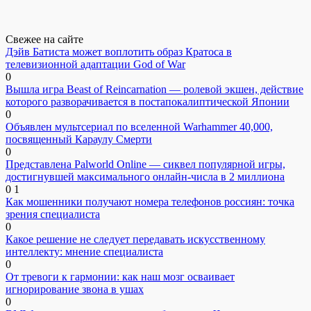
Свежее на сайте
Дэйв Батиста может воплотить образ Кратоса в
телевизионной адаптации God of War
0
Вышла игра Beast of Reincarnation — ролевой экшен, действие
которого разворачивается в постапокалиптической Японии
0
Объявлен мультсериал по вселенной Warhammer 40,000,
посвященный Караулу Смерти
0
Представлена Palworld Online — сиквел популярной игры,
достигнувшей максимального онлайн-числа в 2 миллиона
0
1
Как мошенники получают номера телефонов россиян: точка
зрения специалиста
0
Какое решение не следует передавать искусственному
интеллекту: мнение специалиста
0
От тревоги к гармонии: как наш мозг осваивает
игнорирование звона в ушах
0