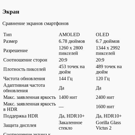
Экран
Сравнение экранов смартфонов
Тип
AMOLED
OLED
Размер
6.78 дюймов
6.7 дюймов
1260 x 2800
1344 x 2992
Разрешение
пикселей
пикселей
Соотношение сторон
20:9
20:9
453 точек на
489 точек на
Плотность пикселей
дюйм
дюйм
Частота обновления
144 Гц
120 Гц
Адаптивная частота
Да
Да
обновления
Макс. заявленная яркость
1400 нит
2400 нит
Макс. заявленная яркость
—
1600 нит
в HDR
Поддержка HDR
Да, HDR10+
Да, HDR10+
Закаленное
Gorilla Glass
Защита дисплея
стекло
Victus 2
Соотношение экрана к