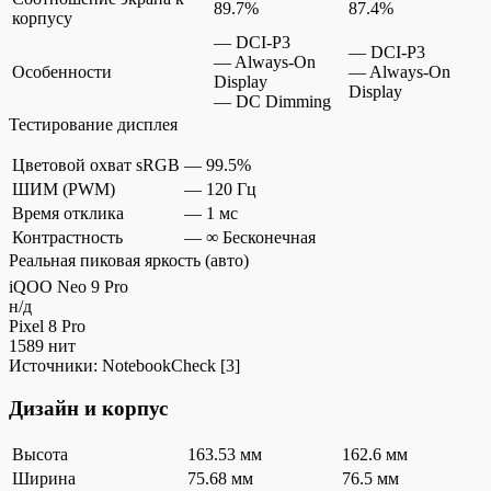
89.7%
87.4%
корпусу
— DCI-P3
— DCI-P3
— Always-On
Особенности
— Always-On
Display
Display
— DC Dimming
Тестирование дисплея
Цветовой охват sRGB
—
99.5%
ШИМ (PWM)
—
120 Гц
Время отклика
—
1 мс
Контрастность
—
∞ Бесконечная
Реальная пиковая яркость (авто)
iQOO Neo 9 Pro
н/д
Pixel 8 Pro
1589 нит
Источники:
NotebookCheck
[3]
Дизайн и корпус
Высота
163.53 мм
162.6 мм
Ширина
75.68 мм
76.5 мм