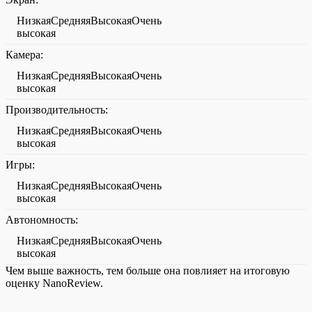
НизкаяСредняяВысокаяОчень
высокая
Камера:
НизкаяСредняяВысокаяОчень
высокая
Производительность:
НизкаяСредняяВысокаяОчень
высокая
Игры:
НизкаяСредняяВысокаяОчень
высокая
Автономность:
НизкаяСредняяВысокаяОчень
высокая
Чем выше важность, тем больше она повлияет на итоговую
оценку NanoReview.