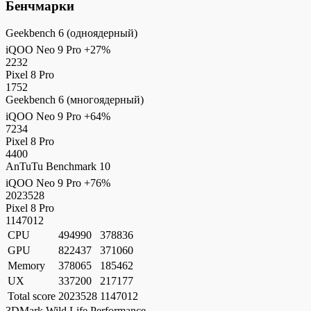
Бенчмарки
Geekbench 6 (одноядерный)
iQOO Neo 9 Pro
+27%
2232
Pixel 8 Pro
1752
Geekbench 6 (многоядерный)
iQOO Neo 9 Pro
+64%
7234
Pixel 8 Pro
4400
AnTuTu Benchmark 10
iQOO Neo 9 Pro
+76%
2023528
Pixel 8 Pro
1147012
CPU
494990
378836
GPU
822437
371060
Memory
378065
185462
UX
337200
217177
Total score
2023528
1147012
3DMark Wild Life Performance