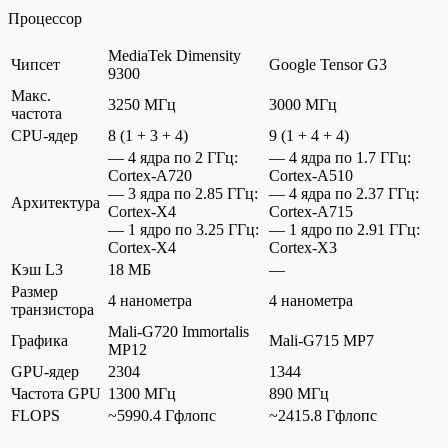
Процессор
MediaTek Dimensity
Чипсет
Google Tensor G3
9300
Макс.
3250 МГц
3000 МГц
частота
CPU-ядер
8 (1 + 3 + 4)
9 (1 + 4 + 4)
— 4 ядра по 2 ГГц:
— 4 ядра по 1.7 ГГц:
Cortex-A720
Cortex-A510
— 3 ядра по 2.85 ГГц:
— 4 ядра по 2.37 ГГц:
Архитектура
Cortex-X4
Cortex-A715
— 1 ядро по 3.25 ГГц:
— 1 ядро по 2.91 ГГц:
Cortex-X4
Cortex-X3
Кэш L3
18 МБ
—
Размер
4 нанометра
4 нанометра
транзистора
Mali-G720 Immortalis
Графика
Mali-G715 MP7
MP12
GPU-ядер
2304
1344
Частота GPU
1300 МГц
890 МГц
FLOPS
~5990.4 Гфлопс
~2415.8 Гфлопс