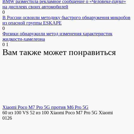
BMW разместила рекламное сообщение о «Человеке-пауке»
на дисплеях своих автомобилей
0
В России освоили методику быстрого обнаружения микробов
из опасной группы ESKAPE
0
Физики обнаружили метод изменения характеристик
жидкости-хамелеона
0
1
Вам также может понравиться
Xiaomi Poco M7 Pro 5G против M6 Pro 5G
60 из 100 VS 52 из 100 Xiaomi Poco M7 Pro 5G Xiaomi
0
126