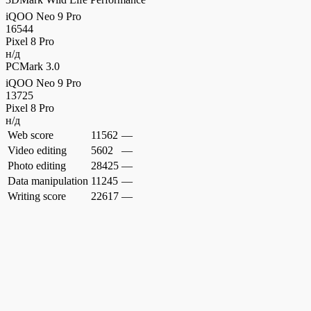
iQOO Neo 9 Pro
16544
Pixel 8 Pro
н/д
PCMark 3.0
iQOO Neo 9 Pro
13725
Pixel 8 Pro
н/д
Web score
11562
—
Video editing
5602
—
Photo editing
28425
—
Data manipulation
11245
—
Writing score
22617
—