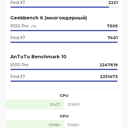
Find X7
2221
Geekbench 6 (многоядерный)
X100 Pro
7505
+1%
Find X7
7401
AnTuTu Benchmark 10
X100 Pro
2247619
Find X7
2251473
CPU
524211
521690
GPU
951184
911683