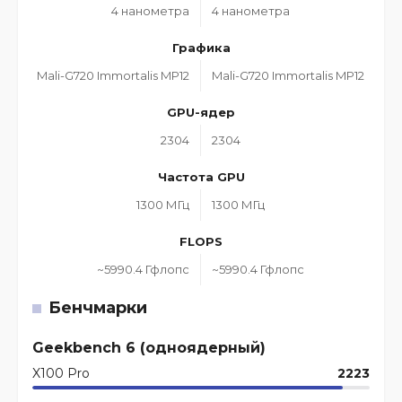
4 нанометра
4 нанометра
Графика
Mali-G720 Immortalis MP12
Mali-G720 Immortalis MP12
GPU-ядер
2304
2304
Частота GPU
1300 МГц
1300 МГц
FLOPS
~5990.4 Гфлопс
~5990.4 Гфлопс
Бенчмарки
Geekbench 6 (одноядерный)
X100 Pro
2223