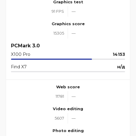
Graphics test
91 FPS
—
Graphics score
15305
—
PCMark 3.0
X100 Pro
14153
Find X7
н/д
Web score
11781
—
Video editing
5607
—
Photo editing