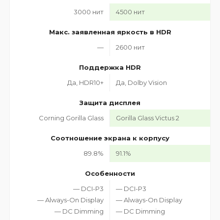
3000 нит
4500 нит
Макс. заявленная яркость в HDR
—
2600 нит
Поддержка HDR
Да, HDR10+
Да, Dolby Vision
Защита дисплея
Corning Gorilla Glass
Gorilla Glass Victus 2
Соотношение экрана к корпусу
89.8%
91.1%
Особенности
— DCI-P3
— DCI-P3
— Always-On Display
— Always-On Display
— DC Dimming
— DC Dimming