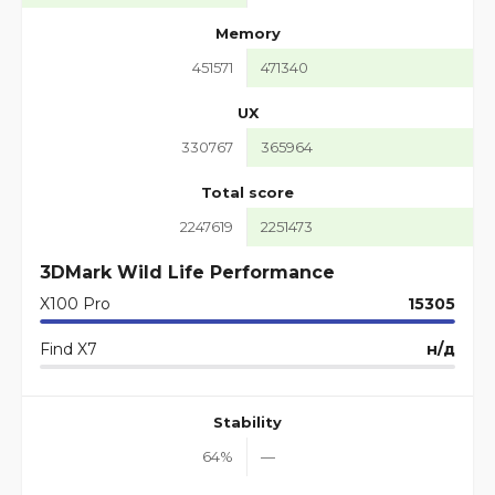
Memory
451571
471340
UX
330767
365964
Total score
2247619
2251473
3DMark Wild Life Performance
X100 Pro
15305
Find X7
н/д
Stability
64%
—