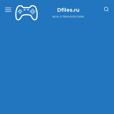
Перейти
к
Dfiles.ru
содержанию
все о технологиях