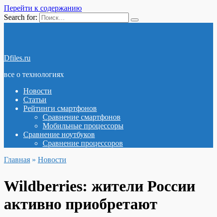
Перейти к содержанию
Search for:
Dfiles.ru
все о технологиях
Новости
Статьи
Рейтинги смартфонов
Сравнение смартфонов
Мобильные процессоры
Сравнение ноутбуков
Сравнение процессоров
Главная
»
Новости
Wildberries: жители России
активно приобретают