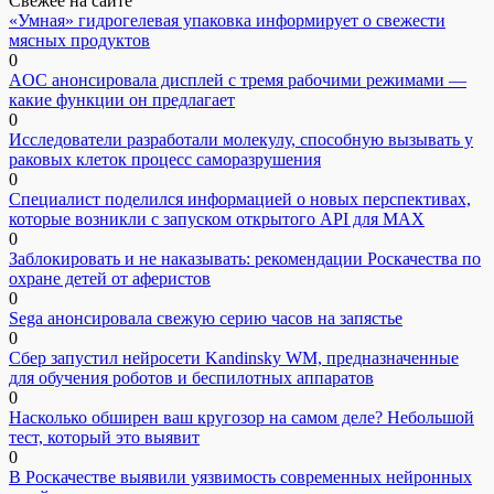
Свежее на сайте
«Умная» гидрогелевая упаковка информирует о свежести
мясных продуктов
0
AOC анонсировала дисплей с тремя рабочими режимами —
какие функции он предлагает
0
Исследователи разработали молекулу, способную вызывать у
раковых клеток процесс саморазрушения
0
Специалист поделился информацией о новых перспективах,
которые возникли с запуском открытого API для МАХ
0
Заблокировать и не наказывать: рекомендации Роскачества по
охране детей от аферистов
0
Sega анонсировала свежую серию часов на запястье
0
Сбер запустил нейросети Kandinsky WM, предназначенные
для обучения роботов и беспилотных аппаратов
0
Насколько обширен ваш кругозор на самом деле? Небольшой
тест, который это выявит
0
В Роскачестве выявили уязвимость современных нейронных