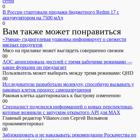
сетей
0
В России стартовали продажи бюджетного Redmi 17 с
аккумулятором на 7500 мАч
0
Вам также может понравиться
«Умная» гидрогелевая упаковка информирует о свежести
мясных продуктов
Мясо на прилавке может выглядеть совершенно свежим
0
0
AOC анонсировала дисплей с тремя рабочими режимами —
какие функции он предлагает
Пользователь может выбирать между тремя режимами: QHD
0
0
Исследователи разработали молекулу, способную вызывать у
раковых клеток процесс саморазрушения
Раковая клетка адаптировалась к быстрому изменению
0
0
Специалист поделился информацией о новых перспективах,
которые возникли с запуском открытого API для МАХ
Главный редактор Vilianov.com Сергей Вильянов
прокомментировал
0
0
Заблокировать и не наказывать: рекомендации Роскачества по