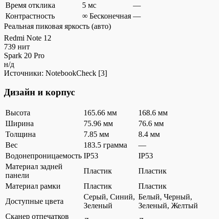
Время отклика
5 мс
—
Контрастность
∞ Бесконечная
—
Реальная пиковая яркость (авто)
Redmi Note 12
739 нит
Spark 20 Pro
н/д
Источники:
NotebookCheck
[3]
Дизайн и корпус
Высота
165.66 мм
168.6 мм
Ширина
75.96 мм
76.6 мм
Толщина
7.85 мм
8.4 мм
Вес
183.5 грамма
—
Водонепроницаемость
IP53
IP53
Материал задней
Пластик
Пластик
панели
Материал рамки
Пластик
Пластик
Серый, Синий,
Белый, Черный,
Доступные цвета
Зеленый
Зеленый, Желтый
Сканер отпечатков