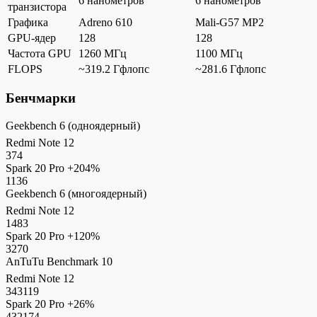
6 нанометров
6 нанометров
транзистора
Графика
Adreno 610
Mali-G57 MP2
GPU-ядер
128
128
Частота GPU
1260 МГц
1100 МГц
FLOPS
~319.2 Гфлопс
~281.6 Гфлопс
Бенчмарки
Geekbench 6 (одноядерный)
Redmi Note 12
374
Spark 20 Pro
+204%
1136
Geekbench 6 (многоядерный)
Redmi Note 12
1483
Spark 20 Pro
+120%
3270
AnTuTu Benchmark 10
Redmi Note 12
343119
Spark 20 Pro
+26%
432174