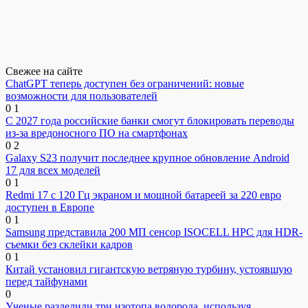
Свежее на сайте
ChatGPT теперь доступен без ограничений: новые
возможности для пользователей
0
1
С 2027 года российские банки смогут блокировать переводы
из-за вредоносного ПО на смартфонах
0
2
Galaxy S23 получит последнее крупное обновление Android
17 для всех моделей
0
1
Redmi 17 с 120 Гц экраном и мощной батареей за 220 евро
доступен в Европе
0
1
Samsung представила 200 МП сенсор ISOCELL HPC для HDR-
съемки без склейки кадров
0
1
Китай установил гигантскую ветряную турбину, устоявшую
перед тайфунами
0
Ученые разделили три изотопа водорода, используя