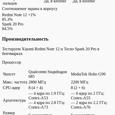
Да, в кнопке
Да, в кнопке
пальцев
Соотношение экрана к корпусу
Redmi Note 12
+1%
85.3%
Spark 20 Pro
84.5%
Производительность
Тестируем Xiaomi Redmi Note 12 и Tecno Spark 20 Pro в
бенчмарках
Процессор
Qualcomm Snapdragon
Чипсет
MediaTek Helio G99
685
Макс. частота
2800 МГц
2200 МГц
CPU-ядер
8 (4 + 4)
8 (2 + 6)
— 4 ядра по 1.9 ГГц:
— 6 ядер по 2 ГГц:
Cortex-A53
Cortex-A55
Архитектура
— 4 ядра по 2.8 ГГц:
— 2 ядра по 2.2 ГГц:
Cortex-A73
Cortex-A76
Размер