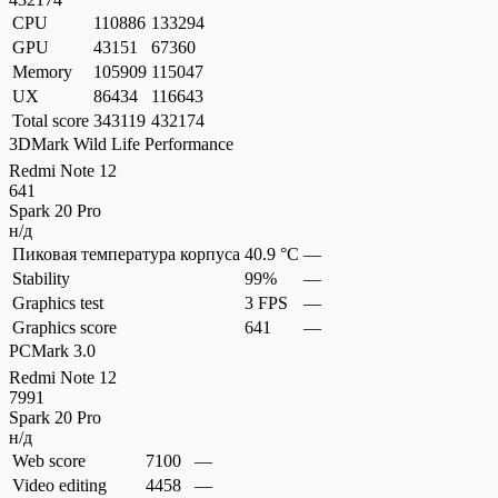
CPU
110886
133294
GPU
43151
67360
Memory
105909
115047
UX
86434
116643
Total score
343119
432174
3DMark Wild Life Performance
Redmi Note 12
641
Spark 20 Pro
н/д
Пиковая температура корпуса
40.9 °C
—
Stability
99%
—
Graphics test
3 FPS
—
Graphics score
641
—
PCMark 3.0
Redmi Note 12
7991
Spark 20 Pro
н/д
Web score
7100
—
Video editing
4458
—