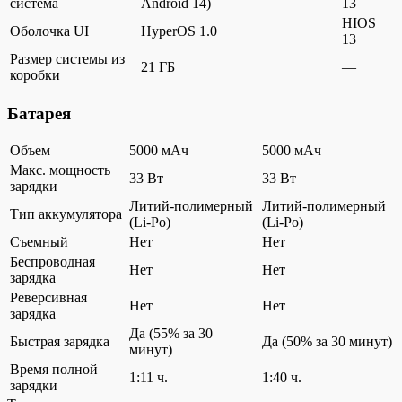
система
Android 14)
13
HIOS
Оболочка UI
HyperOS 1.0
13
Размер системы из
21 ГБ
—
коробки
Батарея
Объем
5000 мАч
5000 мАч
Макс. мощность
33 Вт
33 Вт
зарядки
Литий-полимерный
Литий-полимерный
Тип аккумулятора
(Li-Po)
(Li-Po)
Съемный
Нет
Нет
Беспроводная
Нет
Нет
зарядка
Реверсивная
Нет
Нет
зарядка
Да (55% за 30
Быстрая зарядка
Да (50% за 30 минут)
минут)
Время полной
1:11 ч.
1:40 ч.
зарядки