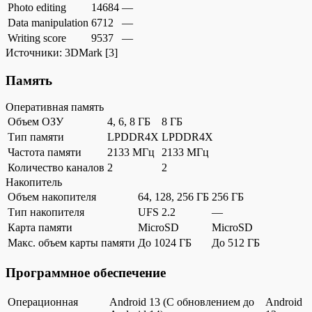
Photo editing
14684
—
Data manipulation
6712
—
Writing score
9537
—
Источники:
3DMark
[3]
Память
Оперативная память
Объем ОЗУ
4, 6, 8 ГБ
8 ГБ
Тип памяти
LPDDR4X
LPDDR4X
Частота памяти
2133 МГц
2133 МГц
Количество каналов
2
2
Накопитель
Объем накопителя
64, 128, 256 ГБ
256 ГБ
Тип накопителя
UFS 2.2
—
Карта памяти
MicroSD
MicroSD
Макс. объем карты памяти
До 1024 ГБ
До 512 ГБ
Программное обеспечение
Операционная
Android 13 (С обновлением до
Android