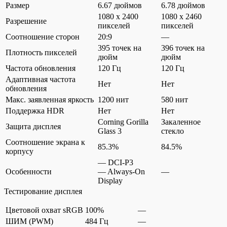
Размер
6.67 дюймов
6.78 дюймов
1080 x 2400
1080 x 2460
Разрешение
пикселей
пикселей
Соотношение сторон
20:9
—
395 точек на
396 точек на
Плотность пикселей
дюйм
дюйм
Частота обновления
120 Гц
120 Гц
Адаптивная частота
Нет
Нет
обновления
Макс. заявленная яркость
1200 нит
580 нит
Поддержка HDR
Нет
Нет
Corning Gorilla
Закаленное
Защита дисплея
Glass 3
стекло
Соотношение экрана к
85.3%
84.5%
корпусу
— DCI-P3
Особенности
— Always-On
—
Display
Тестирование дисплея
Цветовой охват sRGB
100%
—
ШИМ (PWM)
484 Гц
—