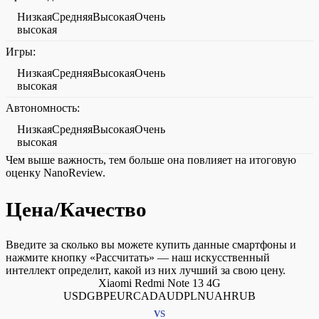
НизкаяСредняяВысокаяОчень
высокая
Игры:
НизкаяСредняяВысокаяОчень
высокая
Автономность:
НизкаяСредняяВысокаяОчень
высокая
Чем выше важность, тем больше она повлияет на итоговую
оценку NanoReview.
Цена/Качество
Введите за сколько вы можете купить данные смартфоны и
нажмите кнопку «Рассчитать» — наш искусственный
интеллект определит, какой из них лучший за свою цену.
Xiaomi Redmi Note 13 4G
USDGBPEURCADAUDPLNUAHRUB
VS