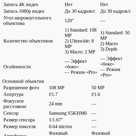
Запись 4K видео
Нет
Нет
Запись 1080p видео
До 30 кадров/c
До 30 кадров/c
Угол широкоугольного
120°
—
объектива
1) Standard: 108
1) Standard: 50
MP
MP
Количество объективов
2) Ultrawide: 8
2) Macro
MP
3) Depth
3) Macro: 2 MP
— Эффект
— Эффект
«боке»
Особенности
«боке»
— Режим
— Режим «Pro»
«Pro»
Основной объектив
Разрешение фото
108 MP
50 MP
Апертура
f/1.7
f/1.6
Фокусное
24 mm
—
расстояние
Сенсор
Samsung S5KHM6
—
Размер сенсора
1/1.67″
—
Размер пикселя
0.64 micron
—
Фазовый
Фазовый
Автофокус