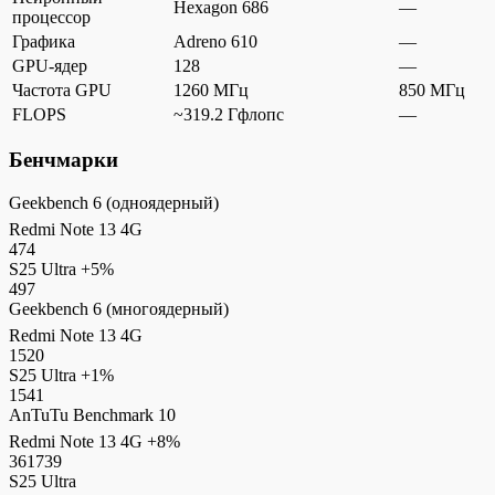
Hexagon 686
—
процессор
Графика
Adreno 610
—
GPU-ядер
128
—
Частота GPU
1260 МГц
850 МГц
FLOPS
~319.2 Гфлопс
—
Бенчмарки
Geekbench 6 (одноядерный)
Redmi Note 13 4G
474
S25 Ultra
+5%
497
Geekbench 6 (многоядерный)
Redmi Note 13 4G
1520
S25 Ultra
+1%
1541
AnTuTu Benchmark 10
Redmi Note 13 4G
+8%
361739
S25 Ultra