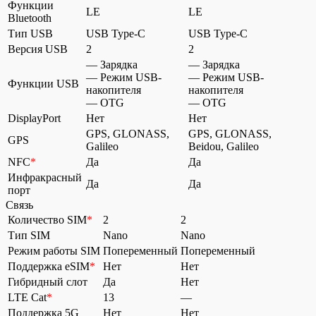
Функции
LE
LE
Bluetooth
Тип USB
USB Type-C
USB Type-C
Версия USB
2
2
— Зарядка
— Зарядка
— Режим USB-
— Режим USB-
Функции USB
накопителя
накопителя
— OTG
— OTG
DisplayPort
Нет
Нет
GPS, GLONASS,
GPS, GLONASS,
GPS
Galileo
Beidou, Galileo
NFC
*
Да
Да
Инфракрасный
Да
Да
порт
Связь
Количество SIM
*
2
2
Тип SIM
Nano
Nano
Режим работы SIM
Попеременный
Попеременный
Поддержка eSIM
*
Нет
Нет
Гибридный слот
Да
Нет
LTE Cat
*
13
—
Поддержка 5G
Нет
Нет