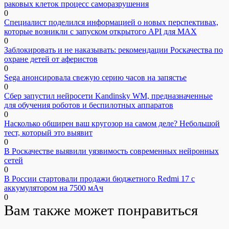
раковых клеток процесс саморазрушения
0
Специалист поделился информацией о новых перспективах,
которые возникли с запуском открытого API для МАХ
0
Заблокировать и не наказывать: рекомендации Роскачества по
охране детей от аферистов
0
Sega анонсировала свежую серию часов на запястье
0
Сбер запустил нейросети Kandinsky WM, предназначенные
для обучения роботов и беспилотных аппаратов
0
Насколько обширен ваш кругозор на самом деле? Небольшой
тест, который это выявит
0
В Роскачестве выявили уязвимость современных нейронных
сетей
0
В России стартовали продажи бюджетного Redmi 17 с
аккумулятором на 7500 мАч
0
Вам также может понравиться