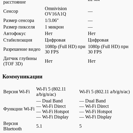
расстояние
Omnivision
Сенсор
—
OV16A1Q
Размер сенсора
1/3.06″
—
Размер пикселя
1 микрон
—
Автофокус
Нет
Нет
Стабилизация
Цифровая
Цифровая
1080p (Full HD) при
1080p (Full HD) при
Разрешение видео
30 FPS
30 FPS
Датчик глубины
Нет
Нет
(TOF 3D)
Коммуникации
Wi-Fi 5 (802.11
Версия Wi-Fi
Wi-Fi 5 (802.11 a/b/g/n/ac)
a/b/g/n/ac)
— Dual Band
— Dual Band
— Wi-Fi Direct
— Wi-Fi Direct
Функции Wi-Fi
— Wi-Fi Hotspot
— Wi-Fi Hotspot
— Wi-Fi Display
— Wi-Fi Display
Версия
5.1
5
Bluetooth