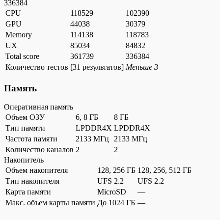
336384
CPU
118529
102390
GPU
44038
30379
Memory
114138
118783
UX
85034
84832
Total score
361739
336384
Количество тестов
[
31 результатов
]
Меньше 3
Память
Оперативная память
Объем ОЗУ
6, 8 ГБ
8 ГБ
Тип памяти
LPDDR4X
LPDDR4X
Частота памяти
2133 МГц
2133 МГц
Количество каналов
2
2
Накопитель
Объем накопителя
128, 256 ГБ
128, 256, 512 ГБ
Тип накопителя
UFS 2.2
UFS 2.2
Карта памяти
MicroSD
—
Макс. объем карты памяти
До 1024 ГБ
—