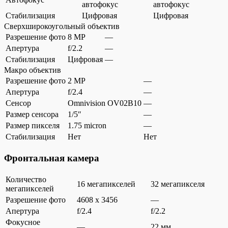
автофокус
автофокус
Стабилизация
Цифровая
Цифровая
Сверхширокоугольный объектив
Разрешение фото
8 MP
—
Апертура
f/2.2
—
Стабилизация
Цифровая
—
Макро объектив
Разрешение фото
2 MP
—
Апертура
f/2.4
—
Сенсор
Omnivision OV02B10
—
Размер сенсора
1/5″
—
Размер пикселя
1.75 micron
—
Стабилизация
Нет
Нет
Фронтальная камера
Количество
16 мегапикселей
32 мегапикселя
мегапикселей
Разрешение фото
4608 x 3456
—
Апертура
f/2.4
f/2.2
Фокусное
—
22 мм