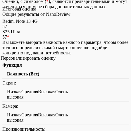
Оценки, с символом (
*
), являются предварительными и могут
измениться по мере сбора дополнительных данных.
Итоговая оценка
Общие результаты от NanoReview
Redmi Note 13 4G
57
S25 Ultra
57
*
Вы можете выбрать важность каждого параметра, чтобы более
точного определить какой смартфон лучше подойдет
конкретно под ваши потребности.
Персонализировать оценку
Функция
Важность (Вес)
Экран:
НизкаяСредняяВысокаяОчень
высокая
Камера:
НизкаяСредняяВысокаяОчень
высокая
Производительность: