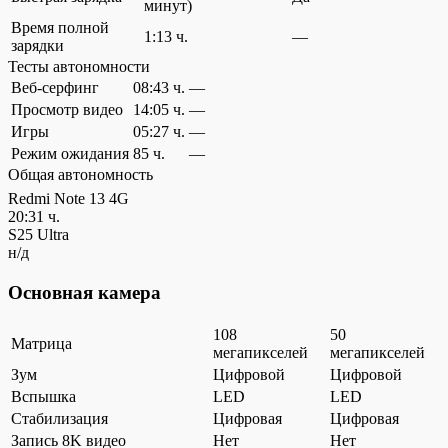
минут)
Время полной
1:13 ч.
—
зарядки
Тесты автономности
Веб-серфинг
08:43 ч.
—
Просмотр видео
14:05 ч.
—
Игры
05:27 ч.
—
Режим ожидания
85 ч.
—
Общая автономность
Redmi Note 13 4G
20:31 ч.
S25 Ultra
н/д
Основная камера
108
50
Матрица
мегапикселей
мегапикселей
Зум
Цифровой
Цифровой
Вспышка
LED
LED
Стабилизация
Цифровая
Цифровая
Запись 8K видео
Нет
Нет