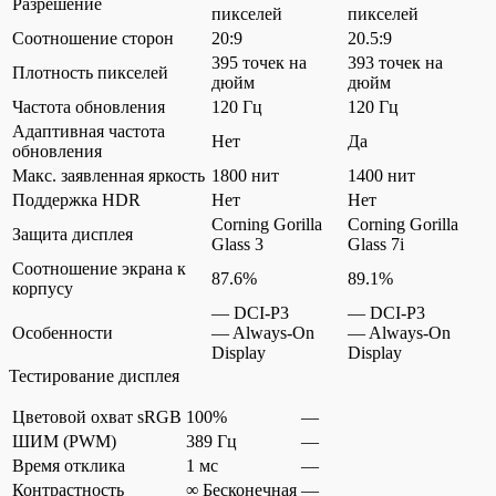
Разрешение
пикселей
пикселей
Соотношение сторон
20:9
20.5:9
395 точек на
393 точек на
Плотность пикселей
дюйм
дюйм
Частота обновления
120 Гц
120 Гц
Адаптивная частота
Нет
Да
обновления
Макс. заявленная яркость
1800 нит
1400 нит
Поддержка HDR
Нет
Нет
Corning Gorilla
Corning Gorilla
Защита дисплея
Glass 3
Glass 7i
Соотношение экрана к
87.6%
89.1%
корпусу
— DCI-P3
— DCI-P3
Особенности
— Always-On
— Always-On
Display
Display
Тестирование дисплея
Цветовой охват sRGB
100%
—
ШИМ (PWM)
389 Гц
—
Время отклика
1 мс
—
Контрастность
∞ Бесконечная
—