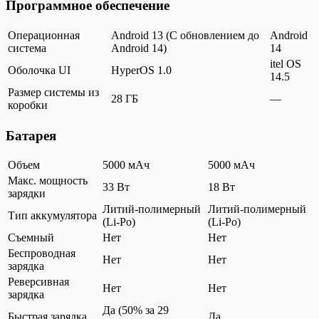
Программное обеспечение
Операционная
Android 13 (С обновлением до
Android
система
Android 14)
14
itel OS
Оболочка UI
HyperOS 1.0
14.5
Размер системы из
28 ГБ
—
коробки
Батарея
Объем
5000 мАч
5000 мАч
Макс. мощность
33 Вт
18 Вт
зарядки
Литий-полимерный
Литий-полимерный
Тип аккумулятора
(Li-Po)
(Li-Po)
Съемный
Нет
Нет
Беспроводная
Нет
Нет
зарядка
Реверсивная
Нет
Нет
зарядка
Да (50% за 29
Быстрая зарядка
Да