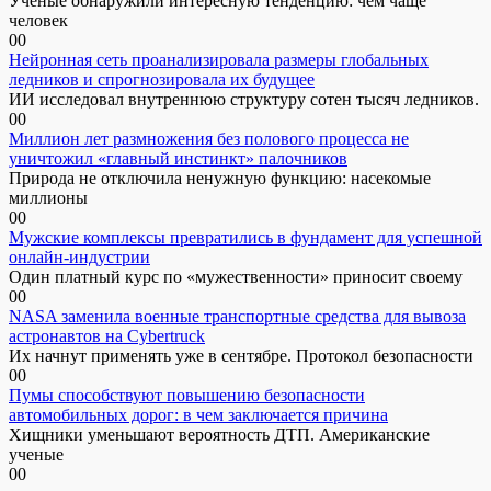
Ученые обнаружили интересную тенденцию: чем чаще
человек
0
0
Нейронная сеть проанализировала размеры глобальных
ледников и спрогнозировала их будущее
ИИ исследовал внутреннюю структуру сотен тысяч ледников.
0
0
Миллион лет размножения без полового процесса не
уничтожил «главный инстинкт» палочников
Природа не отключила ненужную функцию: насекомые
миллионы
0
0
Мужские комплексы превратились в фундамент для успешной
онлайн-индустрии
Один платный курс по «мужественности» приносит своему
0
0
NASA заменила военные транспортные средства для вывоза
астронавтов на Cybertruck
Их начнут применять уже в сентябре. Протокол безопасности
0
0
Пумы способствуют повышению безопасности
автомобильных дорог: в чем заключается причина
Хищники уменьшают вероятность ДТП. Американские
ученые
0
0