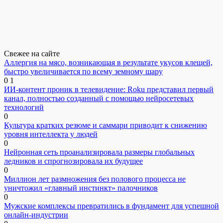
Свежее на сайте
Аллергия на мясо, возникающая в результате укусов клещей,
быстро увеличивается по всему земному шару
0
1
ИИ-контент проник в телевидение: Roku представил первый
канал, полностью созданный с помощью нейросетевых
технологий
0
Культура кратких резюме и саммари приводит к снижению
уровня интеллекта у людей
0
Нейронная сеть проанализировала размеры глобальных
ледников и спрогнозировала их будущее
0
Миллион лет размножения без полового процесса не
уничтожил «главный инстинкт» палочников
0
Мужские комплексы превратились в фундамент для успешной
онлайн-индустрии