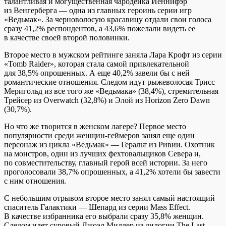
талантливая и могущественная чародейка Йеннифэр
из Венгерберга — одна из главных героинь серии игр
«Ведьмак». За черноволосую красавицу отдали свои голоса
сразу 41,2% респондентов, а 43,6% пожелали видеть ее
в качестве своей второй половинки.
Второе место в мужском рейтинге заняла Лара Крофт из серии
«Tomb Raider», которая стала самой привлекательной
для 38,5% опрошенных. А еще 40,2% завели бы с ней
романтические отношения. Следом идут рыжеволосая Трисс
Меригольд из все того же «Ведьмака» (38,4%), стремительная
Трейсер из Overwatch (32,8%) и Элой из Horizon Zero Dawn
(30,7%).
Но что же творится в женском лагере? Первое место
популярности среди женщин-геймеров занял еще один
персонаж из цикла «Ведьмак» — Геральт из Ривии. Охотник
на монстров, один из лучших фехтовальщиков Севера и,
по совместительству, главный герой всей истории. За него
проголосовали 38,7% опрошенных, а 41,2% хотели бы завести
с ним отношения.
С небольшим отрывом второе место занял самый настоящий
спаситель Галактики — Шепард из серии Mass Effect.
В качестве избранника его выбрали сразу 35,8% женщин.
Следом идет суровый Джоэл Миллер из дилогии The Last