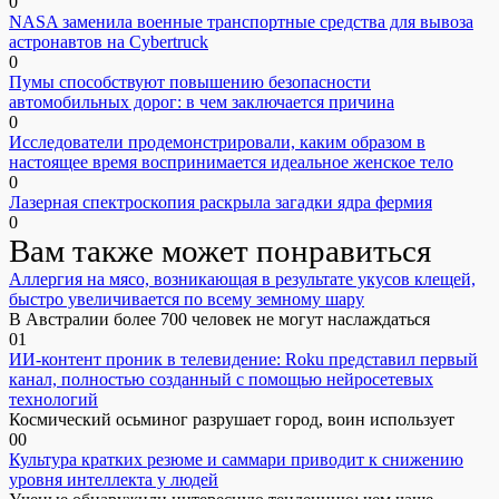
0
NASA заменила военные транспортные средства для вывоза
астронавтов на Cybertruck
0
Пумы способствуют повышению безопасности
автомобильных дорог: в чем заключается причина
0
Исследователи продемонстрировали, каким образом в
настоящее время воспринимается идеальное женское тело
0
Лазерная спектроскопия раскрыла загадки ядра фермия
0
Вам также может понравиться
Аллергия на мясо, возникающая в результате укусов клещей,
быстро увеличивается по всему земному шару
В Австралии более 700 человек не могут наслаждаться
0
1
ИИ-контент проник в телевидение: Roku представил первый
канал, полностью созданный с помощью нейросетевых
технологий
Космический осьминог разрушает город, воин использует
0
0
Культура кратких резюме и саммари приводит к снижению
уровня интеллекта у людей