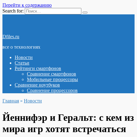
Перейти к содержанию
Search for:
Dfiles.ru
все о технологиях
Новости
Статьи
Рейтинги смартфонов
Сравнение смартфонов
Мобильные процессоры
Сравнение ноутбуков
Сравнение процессоров
Главная
»
Новости
Йеннифэр и Геральт: с кем из
мира игр хотят встречаться