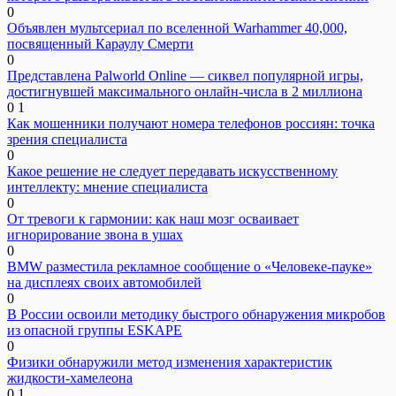
0
Объявлен мультсериал по вселенной Warhammer 40,000,
посвященный Караулу Смерти
0
Представлена Palworld Online — сиквел популярной игры,
достигнувшей максимального онлайн-числа в 2 миллиона
0
1
Как мошенники получают номера телефонов россиян: точка
зрения специалиста
0
Какое решение не следует передавать искусственному
интеллекту: мнение специалиста
0
От тревоги к гармонии: как наш мозг осваивает
игнорирование звона в ушах
0
BMW разместила рекламное сообщение о «Человеке-пауке»
на дисплеях своих автомобилей
0
В России освоили методику быстрого обнаружения микробов
из опасной группы ESKAPE
0
Физики обнаружили метод изменения характеристик
жидкости-хамелеона
0
1