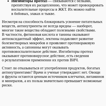
И
нгибиторы
протеаз
— связываются с белками,
препятствуя их расщеплению, что может провоцировать
воспалительные процессы в ЖКТ. Их можно найти
в бобовых, злаках и тыкве.
Несмотря на способность блокировать усвоение питательных
веществ, антинутриенты не всегда вредны — наоборот,
многие такие вещества обладают полезными свойствами.
В частности, фитиновая кислота и танины оказывают
антиоксидантный эффект, лектины подавляют развитие
болезнетворных микробов и проявляют противораковую
активность, а сапонины могут оказывать
противовоспалительное действие. Ингибиторы протеаз
оказывают противовирусное действие, есть сведения
о результативном применении их против ВИЧ.
Стоит ли отказываться от употребления продуктов, богатых
антинутриентами? Врачи и ученые утверждают: нет. Овощи
и фрукты остаются ценным источником клетчатки, витаминов
и минералов, а их польза значительно превышает возможные
риски.