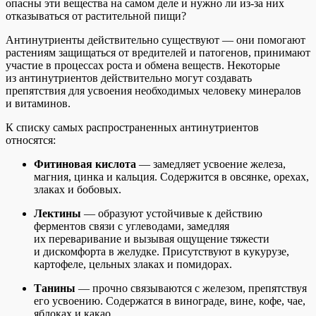
опасны эти вещества на самом деле и нужно ли из-за них
отказываться от растительной пищи?
Антинутриенты действительно существуют — они помогают
растениям защищаться от вредителей и патогенов, принимают
участие в процессах роста и обмена веществ. Некоторые
из антинутриентов действительно могут создавать
препятствия для усвоения необходимых человеку минералов
и витаминов.
К списку самых распространенных антинутриентов
относятся:
Фитиновая кислота
— замедляет усвоение железа,
магния, цинка и кальция. Содержится в овсянке, орехах,
злаках и бобовых.
Лектины
— образуют устойчивые к действию
ферментов связи с углеводами, замедляя
их переваривание и вызывая ощущение тяжести
и дискомфорта в желудке. Присутствуют в кукурузе,
картофеле, цельных злаках и помидорах.
Танины
— прочно связываются с железом, препятствуя
его усвоению. Содержатся в винограде, вине, кофе, чае,
яблоках и какао.