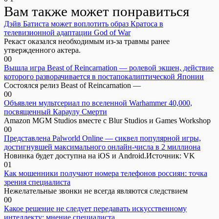
Вам также может понравиться
Дэйв Батиста может воплотить образ Кратоса в
телевизионной адаптации God of War
Рекаст оказался необходимым из-за травмы ранее
утвержденного актера.
0
0
Вышла игра Beast of Reincarnation — ролевой экшен, действие
которого разворачивается в постапокалиптической Японии
Состоялся релиз Beast of Reincarnation —
0
0
Объявлен мультсериал по вселенной Warhammer 40,000,
посвященный Караулу Смерти
Amazon MGM Studios вместе с Blur Studios и Games Workshop
0
0
Представлена Palworld Online — сиквел популярной игры,
достигнувшей максимального онлайн-числа в 2 миллиона
Новинка будет доступна на iOS и Android.Источник: VK
0
1
Как мошенники получают номера телефонов россиян: точка
зрения специалиста
Нежелательные звонки не всегда являются следствием
0
0
Какое решение не следует передавать искусственному
интеллекту: мнение специалиста