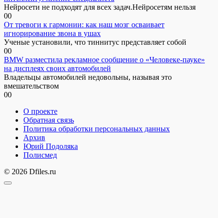
Нейросети не подходят для всех задач.Нейросетям нельзя
0
0
От тревоги к гармонии: как наш мозг осваивает
игнорирование звона в ушах
Ученые установили, что тиннитус представляет собой
0
0
BMW разместила рекламное сообщение о «Человеке-пауке»
на дисплеях своих автомобилей
Владельцы автомобилей недовольны, называя это
вмешательством
0
0
О проекте
Обратная связь
Политика обработки персональных данных
Архив
Юрий Подоляка
Полисмед
© 2026 Dfiles.ru