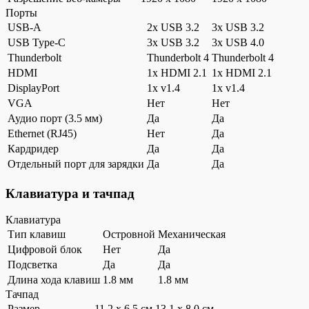
Порты
USB-A
2x USB 3.2
3x USB 3.2
USB Type-C
3x USB 3.2
3x USB 4.0
Thunderbolt
Thunderbolt 4
Thunderbolt 4
HDMI
1x HDMI 2.1
1x HDMI 2.1
DisplayPort
1x v1.4
1x v1.4
VGA
Нет
Нет
Аудио порт (3.5 мм)
Да
Да
Ethernet (RJ45)
Нет
Да
Кардридер
Да
Да
Отдельный порт для зарядки
Да
Да
Клавиатура и тачпад
Клавиатура
Тип клавиш
Островной
Механическая
Цифровой блок
Нет
Да
Подсветка
Да
Да
Длина хода клавиш
1.8 мм
1.8 мм
Тачпад
Размер
11.2 x 6.5 см
13.1 x 8.0 см