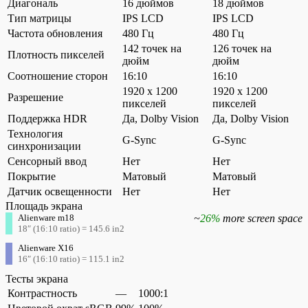
Диагональ
16 дюймов
18 дюймов
Тип матрицы
IPS LCD
IPS LCD
Частота обновления
480 Гц
480 Гц
142 точек на
126 точек на
Плотность пикселей
дюйм
дюйм
Соотношение сторон
16:10
16:10
1920 x 1200
1920 x 1200
Разрешение
пикселей
пикселей
Поддержка HDR
Да, Dolby Vision
Да, Dolby Vision
Технология
G-Sync
G-Sync
синхронизации
Сенсорный ввод
Нет
Нет
Покрытие
Матовый
Матовый
Датчик освещенности
Нет
Нет
Площадь экрана
Alienware m18
~
26%
more screen space
18″ (16:10 ratio) = 145.6 in2
Alienware X16
16″ (16:10 ratio) = 115.1 in2
Тесты экрана
Контрастность
—
1000:1