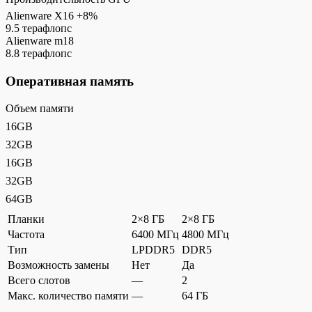
Alienware X16
+8%
9.5 терафлопс
Alienware m18
8.8 терафлопс
Оперативная память
Объем памяти
16GB
32GB
16GB
32GB
64GB
Планки
2×8 ГБ
2×8 ГБ
Частота
6400 МГц
4800 МГц
Тип
LPDDR5
DDR5
Возможность замены
Нет
Да
Всего слотов
—
2
Макс. количество памяти
—
64 ГБ