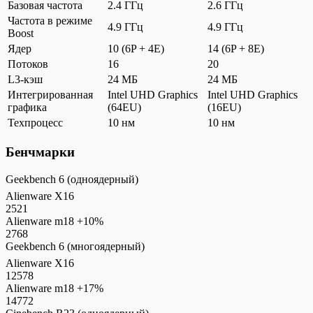
Базовая частота
2.4 ГГц
2.6 ГГц
Частота в режиме
4.9 ГГц
4.9 ГГц
Boost
Ядер
10 (6P + 4E)
14 (6P + 8E)
Потоков
16
20
L3-кэш
24 МБ
24 МБ
Интегрированная
Intel UHD Graphics
Intel UHD Graphics
графика
(64EU)
(16EU)
Техпроцесс
10 нм
10 нм
Бенчмарки
Geekbench 6 (одноядерный)
Alienware X16
2521
Alienware m18
+10%
2768
Geekbench 6 (многоядерный)
Alienware X16
12578
Alienware m18
+17%
14772