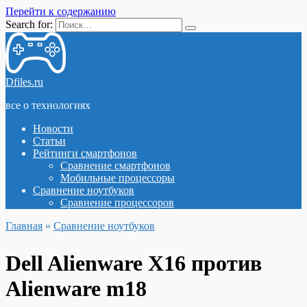
Перейти к содержанию
Search for:
Dfiles.ru
все о технологиях
Новости
Статьи
Рейтинги смартфонов
Сравнение смартфонов
Мобильные процессоры
Сравнение ноутбуков
Сравнение процессоров
Главная
»
Сравнение ноутбуков
Dell Alienware X16 против
Alienware m18