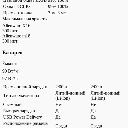
Цветовой охват sRGB
99%
100%
Охват DCI-P3
99%
100%
Время отклика
3 мс
3 мс
Максимальная яркость
Alienware X16
300 нит
Alienware m18
300 нит
Батарея
Ёмкость
90 Вт*ч
97 Вт*ч
Время полной зарядки
2:00 ч.
2:00 ч.
Литий-ионный
Литий-ионный
Тип аккумулятора
(Li-Ion)
(Li-Ion)
Съемный
Нет
Нет
Быстрая зарядка
Да
Да
USB Power Delivery
Да
Да
Расположение разъема
Сзади
Сзади