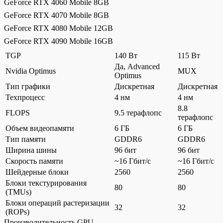
GeForce RTX 4060 Mobile 8GB
GeForce RTX 4070 Mobile 8GB
GeForce RTX 4080 Mobile 12GB
GeForce RTX 4090 Mobile 16GB
TGP
140 Вт
115 Вт
Да, Advanced
Nvidia Optimus
MUX
Optimus
Тип графики
Дискретная
Дискретная
Техпроцесс
4 нм
4 нм
8.8
FLOPS
9.5 терафлопс
терафлопс
Объем видеопамяти
6 ГБ
6 ГБ
Тип памяти
GDDR6
GDDR6
Ширина шины
96 бит
96 бит
Скорость памяти
~16 Гбит/с
~16 Гбит/с
Шейдерные блоки
2560
2560
Блоки текстурирования
80
80
(TMUs)
Блоки операций растеризации
32
32
(ROPs)
Производительность GPU