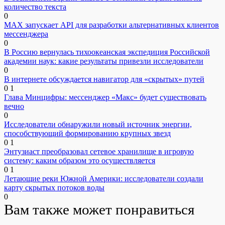
количество текста
0
MAX запускает API для разработки альтернативных клиентов
мессенджера
0
В Россию вернулась тихоокеанская экспедиция Российской
академии наук: какие результаты привезли исследователи
0
В интернете обсуждается навигатор для «скрытых» путей
0
1
Глава Минцифры: мессенджер «Макс» будет существовать
вечно
0
Исследователи обнаружили новый источник энергии,
способствующий формированию крупных звезд
0
1
Энтузиаст преобразовал сетевое хранилище в игровую
систему: каким образом это осуществляется
0
1
Летающие реки Южной Америки: исследователи создали
карту скрытых потоков воды
0
Вам также может понравиться