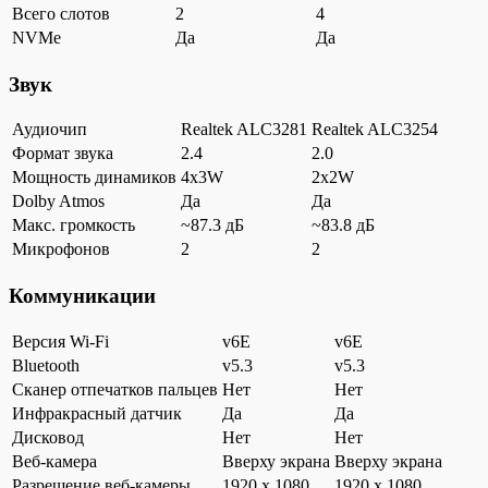
Всего слотов
2
4
NVMe
Да
Да
Звук
Аудиочип
Realtek ALC3281
Realtek ALC3254
Формат звука
2.4
2.0
Мощность динамиков
4x3W
2x2W
Dolby Atmos
Да
Да
Макс. громкость
~87.3 дБ
~83.8 дБ
Микрофонов
2
2
Коммуникации
Версия Wi-Fi
v6E
v6E
Bluetooth
v5.3
v5.3
Сканер отпечатков пальцев
Нет
Нет
Инфракрасный датчик
Да
Да
Дисковод
Нет
Нет
Веб-камера
Вверху экрана
Вверху экрана
Разрешение веб-камеры
1920 x 1080
1920 x 1080