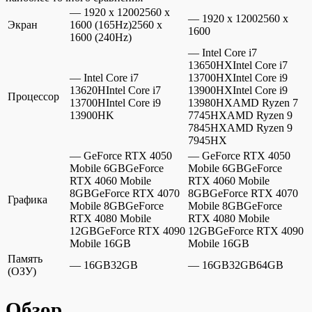
— 1920 x 12002560 x
— 1920 x 12002560 x
Экран
1600 (165Hz)2560 x
1600
1600 (240Hz)
— Intel Core i7
13650HXIntel Core i7
— Intel Core i7
13700HXIntel Core i9
13620HIntel Core i7
13900HXIntel Core i9
Процессор
13700HIntel Core i9
13980HXAMD Ryzen 7
13900HK
7745HXAMD Ryzen 9
7845HXAMD Ryzen 9
7945HX
— GeForce RTX 4050
— GeForce RTX 4050
Mobile 6GBGeForce
Mobile 6GBGeForce
RTX 4060 Mobile
RTX 4060 Mobile
8GBGeForce RTX 4070
8GBGeForce RTX 4070
Графика
Mobile 8GBGeForce
Mobile 8GBGeForce
RTX 4080 Mobile
RTX 4080 Mobile
12GBGeForce RTX 4090
12GBGeForce RTX 4090
Mobile 16GB
Mobile 16GB
Память
— 16GB32GB
— 16GB32GB64GB
(ОЗУ)
Обзор