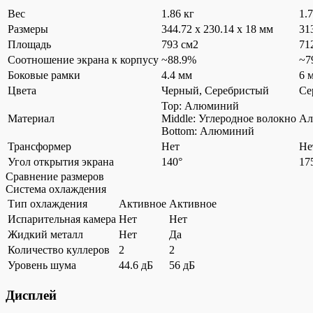
Вес
1.86 кг
1.7
Размеры
344.72 x 230.14 x 18 мм
31
Площадь
793 см2
71
Соотношение экрана к корпусу
~88.9%
~7
Боковые рамки
4.4 мм
6 
Цвета
Черный, Серебристый
Се
Top: Алюминий
Материал
Middle: Углеродное волокно
Ал
Bottom: Алюминий
Трансформер
Нет
Не
Угол открытия экрана
140°
17
Сравнение размеров
Система охлаждения
Тип охлаждения
Активное
Активное
Испарительная камера
Нет
Нет
Жидкий металл
Нет
Да
Количество куллеров
2
2
Уровень шума
44.6 дБ
56 дБ
Дисплей