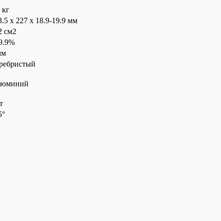
 кг
3.5 x 227 x 18.9-19.9 мм
2 см2
9.9%
мм
ребристый
юминий
т
5°