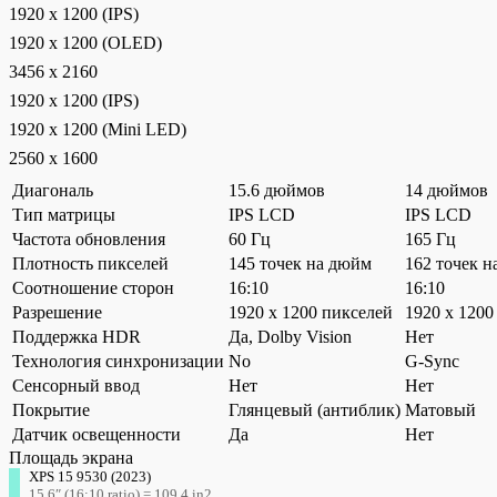
1920 x 1200 (IPS)
1920 x 1200 (OLED)
3456 x 2160
1920 x 1200 (IPS)
1920 x 1200 (Mini LED)
2560 x 1600
Диагональ
15.6 дюймов
14 дюймов
Тип матрицы
IPS LCD
IPS LCD
Частота обновления
60 Гц
165 Гц
Плотность пикселей
145 точек на дюйм
162 точек 
Соотношение сторон
16:10
16:10
Разрешение
1920 x 1200 пикселей
1920 x 1200
Поддержка HDR
Да, Dolby Vision
Нет
Технология синхронизации
No
G-Sync
Сенсорный ввод
Нет
Нет
Покрытие
Глянцевый (антиблик)
Матовый
Датчик освещенности
Да
Нет
Площадь экрана
XPS 15 9530 (2023)
15.6″ (16:10 ratio) = 109.4 in2