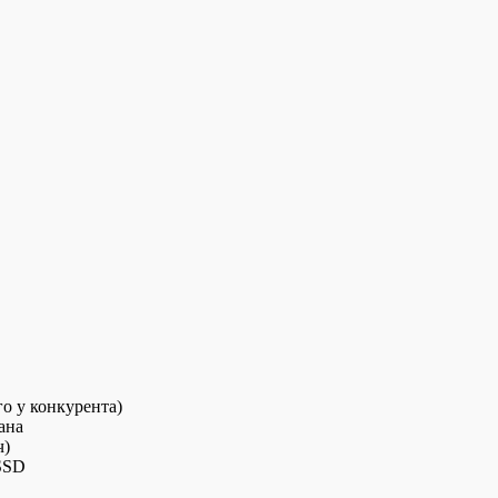
о у конкурента)
ана
ч)
 SSD