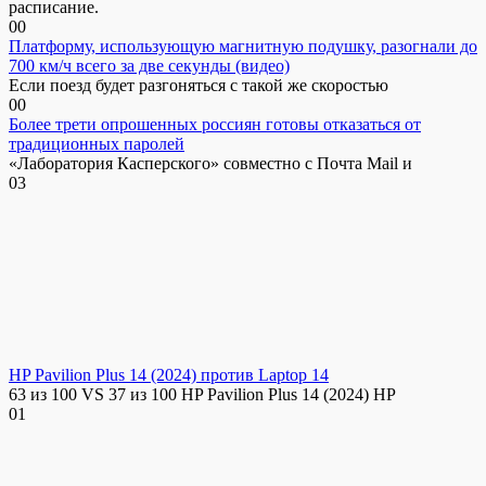
расписание.
0
0
Платформу, использующую магнитную подушку, разогнали до
700 км/ч всего за две секунды (видео)
Если поезд будет разгоняться с такой же скоростью
0
0
Более трети опрошенных россиян готовы отказаться от
традиционных паролей
«Лаборатория Касперского» совместно с Почта Mail и
0
3
HP Pavilion Plus 14 (2024) против Laptop 14
63 из 100 VS 37 из 100 HP Pavilion Plus 14 (2024) HP
0
1