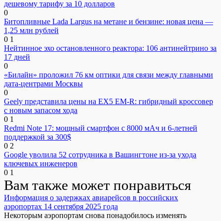
дешевому тарифу за 10 долларов
0
Битопливные Lada Largus на метане и бензине: новая цена —
1,25 млн рублей
0
1
Нейтинное эхо остановленного реактора: 106 антинейтрино за
17 дней
0
«Билайн» проложил 76 км оптики для связи между главными
дата-центрами Москвы
0
Geely представила цены на EX5 EM-R: гибридный кроссовер
с новым запасом хода
0
1
Redmi Note 17: мощный смартфон с 8000 мАч и 6-летней
поддержкой за 300$
0
2
Google уволила 52 сотрудника в Вашингтоне из-за ухода
ключевых инженеров
0
1
Вам также может понравиться
Информация о задержках авиарейсов в российских
аэропортах 14 сентября 2025 года
Некоторым аэропортам снова понадобилось изменять