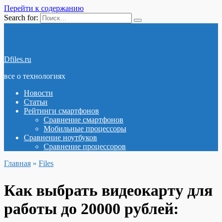
Перейти к содержанию
Search for:
Dfiles.ru
все о технологиях
Новости
Статьи
Рейтинги смартфонов
Сравнение смартфонов
Мобильные процессоры
Сравнение ноутбуков
Сравнение процессоров
Главная
»
Files
Как выбрать видеокарту для
работы до 20000 рублей: