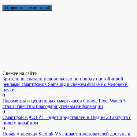
Свежее на сайте
Зрители высказали недовольство по поводу настойчивой
рекламы смартфонов Samsung в свежем фильме о Человеке-
пауке
0
Параметры и цена новых смарт-часов Google Pixel Watch 5
стали известны благодаря утечкам информации
0
Смартфон iQOO Z11 будет представлен в Индии 20 августа с
новым дизайном
0
Новая «тарелка» Starlink V5 лишает пользователей доступа к