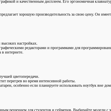
графикой и качественным дисплеем. Его эргономичная клавиатур
предлагает хорошую производительность за свою цену. Он имеет
и высоких настройках.
 графическими редакторами и программами для программирован
 в интернете.
 лучшей цветопередачи.
тит перегрев во время интенсивной работы.
тареи, особенно если планируете использовать ноутбук вне дом
личным решением для студентов и геймеров. Выбирайте модели 