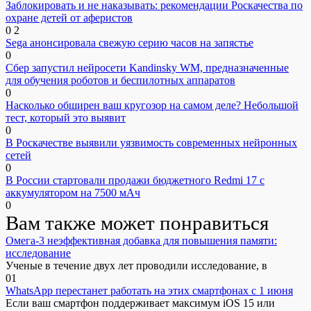
Заблокировать и не наказывать: рекомендации Роскачества по
охране детей от аферистов
0
2
Sega анонсировала свежую серию часов на запястье
0
Сбер запустил нейросети Kandinsky WM, предназначенные
для обучения роботов и беспилотных аппаратов
0
Насколько обширен ваш кругозор на самом деле? Небольшой
тест, который это выявит
0
В Роскачестве выявили уязвимость современных нейронных
сетей
0
В России стартовали продажи бюджетного Redmi 17 с
аккумулятором на 7500 мАч
0
Вам также может понравиться
Омега-3 неэффективная добавка для повышения памяти:
исследование
Ученые в течение двух лет проводили исследование, в
0
1
WhatsApp перестанет работать на этих смартфонах c 1 июня
Если ваш смартфон поддерживает максимум iOS 15 или