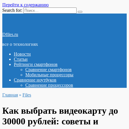
Перейти к содержанию
Search for:
Dfiles.ru
все о технологиях
Новости
Статьи
Рейтинги смартфонов
Сравнение смартфонов
Мобильные процессоры
Сравнение ноутбуков
Сравнение процессоров
Главная
»
Files
Как выбрать видеокарту до
30000 рублей: советы и