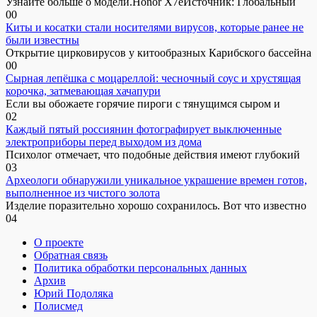
Узнайте больше о модели.Honor X7eИсточник: Глобальный
0
0
Киты и косатки стали носителями вирусов, которые ранее не
были известны
Открытие цирковирусов у китообразных Карибского бассейна
0
0
Сырная лепёшка с моцареллой: чесночный соус и хрустящая
корочка, затмевающая хачапури
Если вы обожаете горячие пироги с тянущимся сыром и
0
2
Каждый пятый россиянин фотографирует выключенные
электроприборы перед выходом из дома
Психолог отмечает, что подобные действия имеют глубокий
0
3
Археологи обнаружили уникальное украшение времен готов,
выполненное из чистого золота
Изделие поразительно хорошо сохранилось. Вот что известно
0
4
О проекте
Обратная связь
Политика обработки персональных данных
Архив
Юрий Подоляка
Полисмед