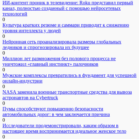
ИИ-контент проник в телевидение: Roku представил первый
канал, полностью созданный с помощью нейросетевых
технологий
0
Культура кратких резюме и саммари приводит к снижению
уровня интеллекта у людей
0
Нейронная сеть проанализировала размеры глобальных
ледников и спрогнозировала их будущее
0
Миллион лет размножения без полового процесса не
уничтожил «главный инстинкт» палочников
0
Мужские комплексы превратились в фундамент для успешной
онлайн-индустрии
0
NASA заменила военные транспортные средства для вывоза
астронавтов на Cybertruck
0
Пумы способствуют повышению безопасности
автомобильных дорог: в чем заключается причина
0
Исследователи продемонстрировали, каким образом в
настоящее время воспринимается идеальное женское тело
0