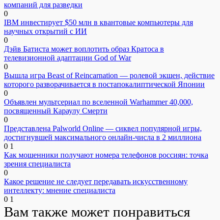
компаний для разведки
0
IBM инвестирует $50 млн в квантовые компьютеры для
научных открытий с ИИ
0
Дэйв Батиста может воплотить образ Кратоса в
телевизионной адаптации God of War
0
Вышла игра Beast of Reincarnation — ролевой экшен, действие
которого разворачивается в постапокалиптической Японии
0
Объявлен мультсериал по вселенной Warhammer 40,000,
посвященный Караулу Смерти
0
Представлена Palworld Online — сиквел популярной игры,
достигнувшей максимального онлайн-числа в 2 миллиона
0
1
Как мошенники получают номера телефонов россиян: точка
зрения специалиста
0
Какое решение не следует передавать искусственному
интеллекту: мнение специалиста
0
1
Вам также может понравиться