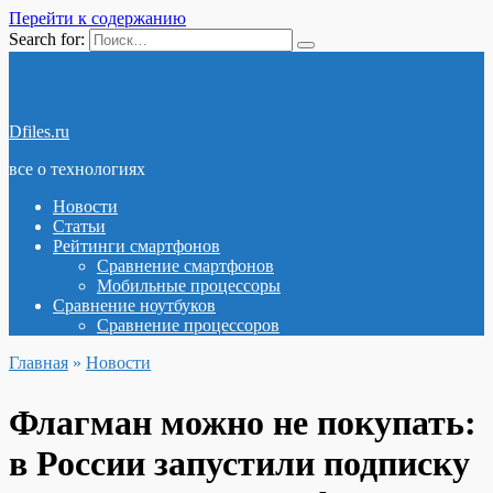
Перейти к содержанию
Search for:
Dfiles.ru
все о технологиях
Новости
Статьи
Рейтинги смартфонов
Сравнение смартфонов
Мобильные процессоры
Сравнение ноутбуков
Сравнение процессоров
Главная
»
Новости
Флагман можно не покупать:
в России запустили подписку