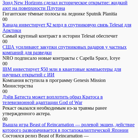
Зонд New Horizons сделал историческое открытие: жидкий
азот на поверхности Плутона
Гигантские тёмные полосы на леднике Sputnik Planitia
0
0
Канада инвестирует $2 млрд в спутниковую связь Telesat для
Арктики
Самый крупный контракт в истории Telesat обеспечит
0
0
США усиливают закупки спутниковых радаров у частных
компаний для разведки
NRO подписало новые контракты с Capella Space, Iceye
0
0
IBM инвестирует $50 млн в квантовые компьютеры для
научных открытий с ИИ
Компания вступила в программу Genesis Mission
Министерства
0
0
Дэйв Батиста может воплотить образ Кратоса в
телевизионной адаптации God of War
Рекаст оказался необходимым из-за травмы ранее
утвержденного актера.
0
0
Вышла игра Beast of Reincarnation — ролевой экшен, действие
которого разворачивается в постапокалиптической Японии
Состоялся релиз Beast of Reincarnation —