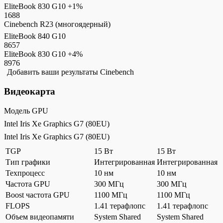
EliteBook 830 G10
+1%
1688
Cinebench R23 (многоядерный)
EliteBook 840 G10
8657
EliteBook 830 G10
+4%
8976
Добавить ваши результаты Cinebench
Видеокарта
Модель GPU
Intel Iris Xe Graphics G7 (80EU)
Intel Iris Xe Graphics G7 (80EU)
TGP
15 Вт
15 Вт
Тип графики
Интегрированная
Интегрированная
Техпроцесс
10 нм
10 нм
Частота GPU
300 МГц
300 МГц
Boost частота GPU
1100 МГц
1100 МГц
FLOPS
1.41 терафлопс
1.41 терафлопс
Объем видеопамяти
System Shared
System Shared