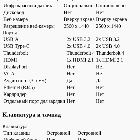
Инфракрасный датчик
Опционально
Опционально
Дисковод
Нет
Нет
Веб-камера
Вверху экрана
Вверху экрана
Разрешение веб-камеры
2560 x 1440
2560 x 1440
Порты
USB-A
2x USB 3.2
2x USB 3.2
USB Type-C
2x USB 4.0
2x USB 4.0
Thunderbolt
Thunderbolt 4
Thunderbolt 4
HDMI
1x HDMI 2.1
1x HDMI 2.1
DisplayPort
Нет
Нет
VGA
Нет
Нет
Аудио порт (3.5 мм)
Да
Да
Ethernet (RJ45)
Нет
Нет
Кардридер
Нет
Нет
Отдельный порт для зарядки
Нет
Нет
Клавиатура и тачпад
Клавиатура
Тип клавиш
Островной
Островной
Цифровой блок
Нет
Нет