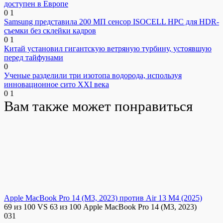
доступен в Европе
0
1
Samsung представила 200 МП сенсор ISOCELL HPC для HDR-
съемки без склейки кадров
0
1
Китай установил гигантскую ветряную турбину, устоявшую
перед тайфунами
0
Ученые разделили три изотопа водорода, используя
инновационное сито XXI века
0
1
Вам также может понравиться
Apple MacBook Pro 14 (M3, 2023) против Air 13 M4 (2025)
69 из 100 VS 63 из 100 Apple MacBook Pro 14 (M3, 2023)
0
31