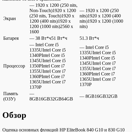
— 1920 x 1200 (250 nits,
Non-Touch)1920 x 1200
— 1920 x 1200 (250
(250 nits, Touch)1920 x
nits)1920 x 1200 (400
Экран
1200 (400 nits)1920 x
nits)1920 x 1200 (1000
1200 (1000 nits)2560 x
nits)
1600
Батарея
— 38 Вт*ч51 Вт*ч
51.3 Вт*ч
— Intel Core i5
— Intel Core i5
1335UIntel Core i5
1335UIntel Core i5
1340PIntel Core i5
1340PIntel Core i5
1345UIntel Core i5
1345UIntel Core i7
Процессор
1350PIntel Core i7
1355UIntel Core i7
1355UIntel Core i7
1360PIntel Core i7
1360PIntel Core i7
1365UIntel Core i7
1365UIntel Core i7
1370P
1370P
Память
—
— 8GB16GB32GB
(ОЗУ)
8GB16GB32GB64GB
Обзор
Оценка основных функций HP EliteBook 840 G10 и 830 G10