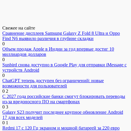
Свежее на сайте
Сравнение дисплеев Samsung Galaxy Z Fold 8 Ultra и Oppo
Find N6 выявило различия в глубине складки
0
Объем продаж Apple в Индии за год впервые достиг 10
миллиардов долларов
0
Sunbird снова доступно в Google Play для отправки iMessage с
устройств Android
0
ChatGPT теперь доступен без ограничений: новые
возможности для пользователей
0
2
С 2027 года российские банки смогут блокировать переводы
из-за вредоносного ПО на смартфонах
0
3
Galaxy S23 получит последнее крупное обновление Android
17 для всех моделей
0
1
Redmi 17 с 120 Гц экраном и мощной батареей за 220 евро