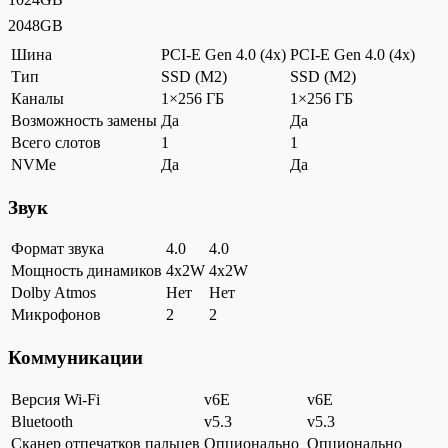
2048GB
Шина
PCI-E Gen 4.0 (4x)
PCI-E Gen 4.0 (4x)
Тип
SSD (M2)
SSD (M2)
Каналы
1×256 ГБ
1×256 ГБ
Возможность замены
Да
Да
Всего слотов
1
1
NVMe
Да
Да
Звук
Формат звука
4.0
4.0
Мощность динамиков
4x2W
4x2W
Dolby Atmos
Нет
Нет
Микрофонов
2
2
Коммуникации
Версия Wi-Fi
v6E
v6E
Bluetooth
v5.3
v5.3
Сканер отпечатков пальцев
Опционально
Опционально