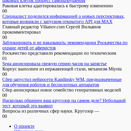
раковых клеток процесс саморазрушения
Раковая клетка адаптировалась к быстрому изменению
0
0
Специалист поделился информацией о новых перспективах,
которые возникли с запуском открытого API для МАХ
Главный редактор Vilianov.com Сергей Вильянов
прокомментировал
0
0
Заблокировать и не наказывать: рекомендации Роскачества по
охране детей от аферистов
Роскачество представило рекомендации по техническим
0
1
Sega анонсировала свежую серию часов на запястье
Корпус выполнен из нержавеющей стали, механизм Miyota
0
0
Сбер запустил нейросети Kandinsky WM, предназначенные
для обучения роботов и беспилотных аппаратов
Сбер анонсировал новое семейство генеративных моделей
0
0
Насколько обширен ваш кругозор на самом деле? Небольшой
тест, который это выявит
Вопросы из различных сфер науки. Кругозор —
0
0
О проекте