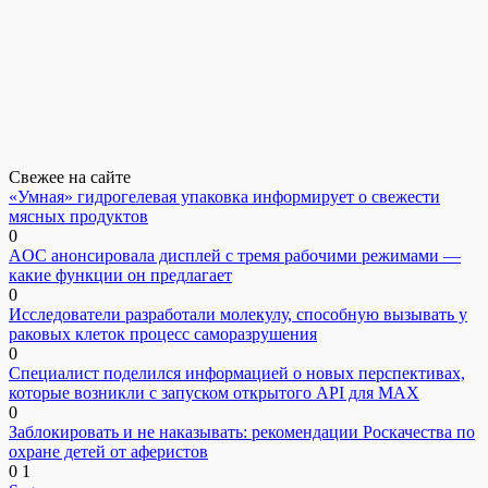
Свежее на сайте
«Умная» гидрогелевая упаковка информирует о свежести
мясных продуктов
0
AOC анонсировала дисплей с тремя рабочими режимами —
какие функции он предлагает
0
Исследователи разработали молекулу, способную вызывать у
раковых клеток процесс саморазрушения
0
Специалист поделился информацией о новых перспективах,
которые возникли с запуском открытого API для МАХ
0
Заблокировать и не наказывать: рекомендации Роскачества по
охране детей от аферистов
0
1