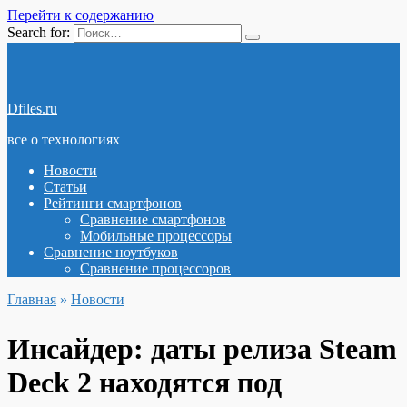
Перейти к содержанию
Search for:
Dfiles.ru
все о технологиях
Новости
Статьи
Рейтинги смартфонов
Сравнение смартфонов
Мобильные процессоры
Сравнение ноутбуков
Сравнение процессоров
Главная
»
Новости
Инсайдер: даты релиза Steam
Deck 2 находятся под