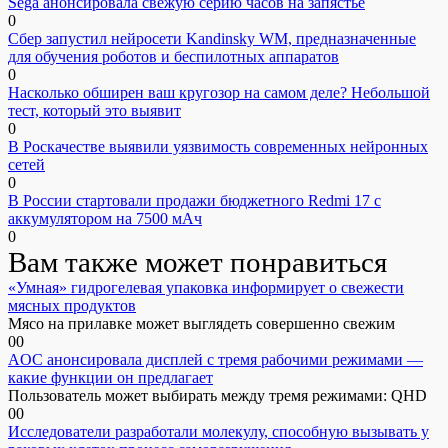
Sega анонсировала свежую серию часов на запястье
0
Сбер запустил нейросети Kandinsky WM, предназначенные
для обучения роботов и беспилотных аппаратов
0
Насколько обширен ваш кругозор на самом деле? Небольшой
тест, который это выявит
0
В Роскачестве выявили уязвимость современных нейронных
сетей
0
В России стартовали продажи бюджетного Redmi 17 с
аккумулятором на 7500 мАч
0
Вам также может понравиться
«Умная» гидрогелевая упаковка информирует о свежести
мясных продуктов
Мясо на прилавке может выглядеть совершенно свежим
0
0
AOC анонсировала дисплей с тремя рабочими режимами —
какие функции он предлагает
Пользователь может выбирать между тремя режимами: QHD
0
0
Исследователи разработали молекулу, способную вызывать у