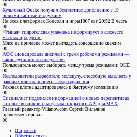
0
0
Культовый Quake получил бесплатное дополнение с 19
новыми картами и оружием
На всех платформах Консоли и игры1807 авг 20:52 В честь
0
0
«Умная» гидрогелевая упаковка информирует о свежести
мясных продуктов
Мясо на прилавке может выглядеть совершенно свежим
0
0
AOC анонсировала дисплей с тремя рабочими режимами —
какие функции он предлагает
Пользователь может выбирать между тремя режимами: QHD
0
0
Исследователи разработали молекулу, способную вызывать у
раковых клеток процесс саморазрушения
Раковая клетка адаптировалась к быстрому изменению
0
0
Специалист поделился информацией о новых перспективах,
которые возникли с запуском открытого API для МАХ
Главный редактор Vilianov.com Сергей Вильянов
прокомментировал
0
0
О проекте
Обратная связь