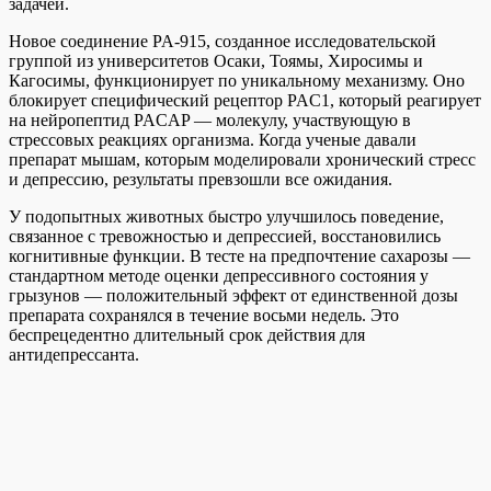
задачей.
Новое соединение PA-915, созданное исследовательской
группой из университетов Осаки, Тоямы, Хиросимы и
Кагосимы, функционирует по уникальному механизму. Оно
блокирует специфический рецептор PAC1, который реагирует
на нейропептид PACAP — молекулу, участвующую в
стрессовых реакциях организма. Когда ученые давали
препарат мышам, которым моделировали хронический стресс
и депрессию, результаты превзошли все ожидания.
У подопытных животных быстро улучшилось поведение,
связанное с тревожностью и депрессией, восстановились
когнитивные функции. В тесте на предпочтение сахарозы —
стандартном методе оценки депрессивного состояния у
грызунов — положительный эффект от единственной дозы
препарата сохранялся в течение восьми недель. Это
беспрецедентно длительный срок действия для
антидепрессанта.