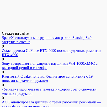
Свежее на сайте
SpaceX столкнулась с трудностями: ракета Starship S40
застряла в океане
0
Zotac вручила GeForce RTX 5090 после неудачных ремонтов
RTX 4090
0
Sony возвращает популярные наушники WH-1000XM4C с
выгодной ценой в сентябре
0
Культовый Quake получил бесплатное дополнение с 19
новыми картами и оружием
0
«Умная» гидрогелевая упаковка информирует о свежести
мясных продуктов
0
AOC анонсировала дисплей с тремя рабочими режимами —
какие функции он предлагает