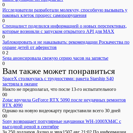
0
Исследователи разработали молекулу, способную вызывать у
раковых клеток процесс саморазрушения
0
Специалист поделился информацией о новых перспективах,
которые возникли с запуском открытого API для МАХ
0
Заблокировать и не наказывать: рекомендации Роскачества по
охране детей от аферистов
0
2
Sega анонсировала свежую серию часов на запястье
0
Вам также может понравиться
SpaceX столкнулась с трудностями: ракета Starship S40
застряла в океане
Никто не предполагал, что после 13-го испытательного
0
0
Zotac вручила GeForce RTX 5090 после неудачных ремонтов
RTX 4090
Однако на новую видеокарту предоставили всего 30 дней
0
0
Sony возвращает популярные наушники WH-1000XM4C с
выгодной ценой в сентябре
За 250 долларов Аудио и звук1507 авг 21:02 По информации