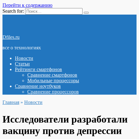
Перейти к содержанию
Search for:
Dfiles.ru
все о технологиях
Новости
Статьи
Рейтинги смартфонов
Сравнение смартфонов
Мобильные процессоры
Сравнение ноутбуков
Сравнение процессоров
Главная
»
Новости
Исследователи разработали
вакцину против депрессии