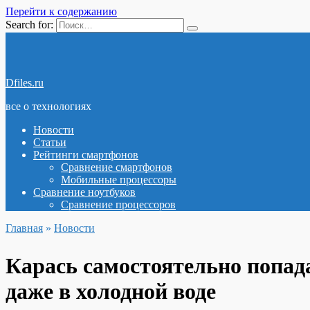
Перейти к содержанию
Search for:
Dfiles.ru
все о технологиях
Новости
Статьи
Рейтинги смартфонов
Сравнение смартфонов
Мобильные процессоры
Сравнение ноутбуков
Сравнение процессоров
Главная
»
Новости
Карась самостоятельно попад
даже в холодной воде