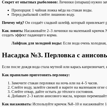
Секрет от опытных рыболовов:
Личинки (опарыш) нужно замо
Пропорция: 1 чайная ложка мёда на стакан воды.
Перед рыбалкой слейте лишнюю воду.
Почему мёд?
Он создаёт сладкий шлейф, который привлекает ры
Как ловить:
Насаживайте 2–3 личинки на маленький крючок №
создать эффект падающего корма.
Лайфхак для холодной воды:
Если вода очень холодная, 
Насадка №3. Перловка с анисов
Если после дождя вода стала мутной или карась капризничает,
Как правильно приготовить перловку:
Замочите стакан перловки на ночь или на 4–5 часов.
Слейте воду, залейте свежей и варите на маленьком огне 
Слейте отвар, дайте остыть до тёплого состояния.
Добавьте 2–3 капли анисового масла, хорошо перемешайте 
Как насаживать:
Используйте крючок №8–10 и насаживайте 1–2