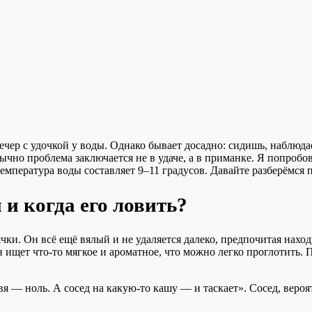
ечер с удочкой у воды. Однако бывает досадно: сидишь, наблюда
Обычно проблема заключается не в удаче, а в приманке. Я попро
температура воды составляет 9–11 градусов. Давайте разберёмся п
 и когда его ловить?
чки. Он всё ещё вялый и не удаляется далеко, предпочитая наход
он ищет что-то мягкое и ароматное, что можно легко проглотит
я — ноль. А сосед на какую-то кашу — и таскает». Сосед, вероя