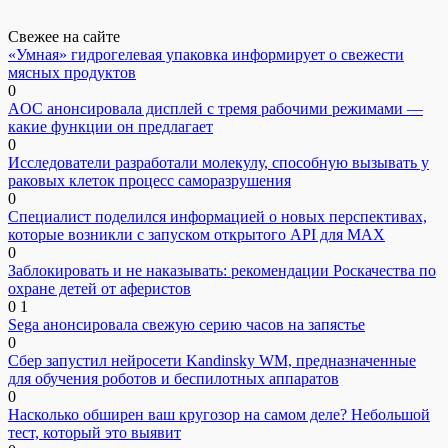
Свежее на сайте
«Умная» гидрогелевая упаковка информирует о свежести
мясных продуктов
0
AOC анонсировала дисплей с тремя рабочими режимами —
какие функции он предлагает
0
Исследователи разработали молекулу, способную вызывать у
раковых клеток процесс саморазрушения
0
Специалист поделился информацией о новых перспективах,
которые возникли с запуском открытого API для МАХ
0
Заблокировать и не наказывать: рекомендации Роскачества по
охране детей от аферистов
0
1
Sega анонсировала свежую серию часов на запястье
0
Сбер запустил нейросети Kandinsky WM, предназначенные
для обучения роботов и беспилотных аппаратов
0
Насколько обширен ваш кругозор на самом деле? Небольшой
тест, который это выявит