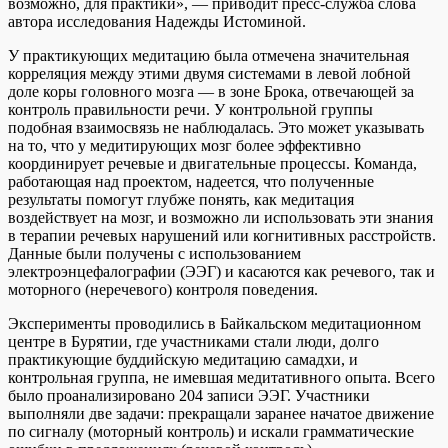
возможно, для практики», — приводит пресс-служба слова
автора исследования Надежды Истоминой.
У практикующих медитацию была отмечена значительная
корреляция между этими двумя системами в левой лобной
доле коры головного мозга — в зоне Брока, отвечающей за
контроль правильности речи. У контрольной группы
подобная взаимосвязь не наблюдалась. Это может указывать
на то, что у медитирующих мозг более эффективно
координирует речевые и двигательные процессы. Команда,
работающая над проектом, надеется, что полученные
результаты помогут глубже понять, как медитация
воздействует на мозг, и возможно ли использовать эти знания
в терапии речевых нарушений или когнитивных расстройств.
Данные были получены с использованием
электроэнцефалографии (ЭЭГ) и касаются как речевого, так и
моторного (неречевого) контроля поведения.
Эксперименты проводились в Байкальском медитационном
центре в Бурятии, где участниками стали люди, долго
практикующие буддийскую медитацию самадхи, и
контрольная группа, не имевшая медитативного опыта. Всего
было проанализировано 204 записи ЭЭГ. Участники
выполняли две задачи: прекращали заранее начатое движение
по сигналу (моторный контроль) и искали грамматические