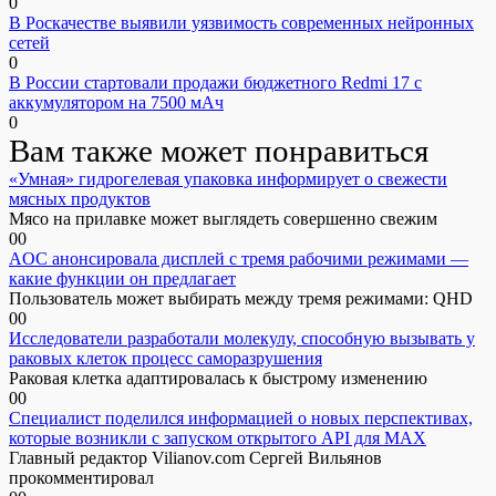
0
В Роскачестве выявили уязвимость современных нейронных
сетей
0
В России стартовали продажи бюджетного Redmi 17 с
аккумулятором на 7500 мАч
0
Вам также может понравиться
«Умная» гидрогелевая упаковка информирует о свежести
мясных продуктов
Мясо на прилавке может выглядеть совершенно свежим
0
0
AOC анонсировала дисплей с тремя рабочими режимами —
какие функции он предлагает
Пользователь может выбирать между тремя режимами: QHD
0
0
Исследователи разработали молекулу, способную вызывать у
раковых клеток процесс саморазрушения
Раковая клетка адаптировалась к быстрому изменению
0
0
Специалист поделился информацией о новых перспективах,
которые возникли с запуском открытого API для МАХ
Главный редактор Vilianov.com Сергей Вильянов
прокомментировал