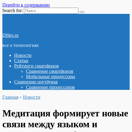
Перейти к содержанию
Search for:
Dfiles.ru
все о технологиях
Новости
Статьи
Рейтинги смартфонов
Сравнение смартфонов
Мобильные процессоры
Сравнение ноутбуков
Сравнение процессоров
Главная
»
Новости
Медитация формирует новые
связи между языком и