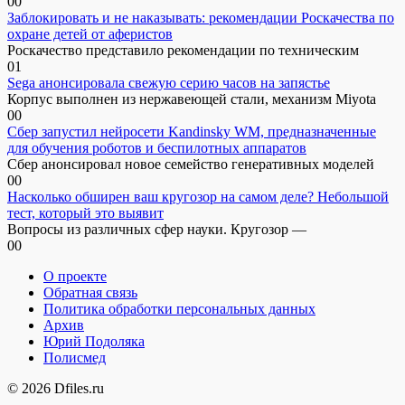
0
0
Заблокировать и не наказывать: рекомендации Роскачества по
охране детей от аферистов
Роскачество представило рекомендации по техническим
0
1
Sega анонсировала свежую серию часов на запястье
Корпус выполнен из нержавеющей стали, механизм Miyota
0
0
Сбер запустил нейросети Kandinsky WM, предназначенные
для обучения роботов и беспилотных аппаратов
Сбер анонсировал новое семейство генеративных моделей
0
0
Насколько обширен ваш кругозор на самом деле? Небольшой
тест, который это выявит
Вопросы из различных сфер науки. Кругозор —
0
0
О проекте
Обратная связь
Политика обработки персональных данных
Архив
Юрий Подоляка
Полисмед
© 2026 Dfiles.ru