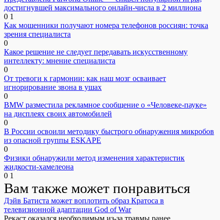
достигнувшей максимального онлайн-числа в 2 миллиона
0
1
Как мошенники получают номера телефонов россиян: точка
зрения специалиста
0
Какое решение не следует передавать искусственному
интеллекту: мнение специалиста
0
От тревоги к гармонии: как наш мозг осваивает
игнорирование звона в ушах
0
BMW разместила рекламное сообщение о «Человеке-пауке»
на дисплеях своих автомобилей
0
В России освоили методику быстрого обнаружения микробов
из опасной группы ESKAPE
0
Физики обнаружили метод изменения характеристик
жидкости-хамелеона
0
1
Вам также может понравиться
Дэйв Батиста может воплотить образ Кратоса в
телевизионной адаптации God of War
Рекаст оказался необходимым из-за травмы ранее