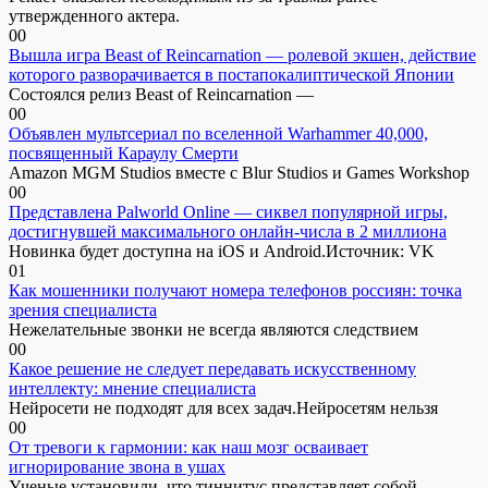
утвержденного актера.
0
0
Вышла игра Beast of Reincarnation — ролевой экшен, действие
которого разворачивается в постапокалиптической Японии
Состоялся релиз Beast of Reincarnation —
0
0
Объявлен мультсериал по вселенной Warhammer 40,000,
посвященный Караулу Смерти
Amazon MGM Studios вместе с Blur Studios и Games Workshop
0
0
Представлена Palworld Online — сиквел популярной игры,
достигнувшей максимального онлайн-числа в 2 миллиона
Новинка будет доступна на iOS и Android.Источник: VK
0
1
Как мошенники получают номера телефонов россиян: точка
зрения специалиста
Нежелательные звонки не всегда являются следствием
0
0
Какое решение не следует передавать искусственному
интеллекту: мнение специалиста
Нейросети не подходят для всех задач.Нейросетям нельзя
0
0
От тревоги к гармонии: как наш мозг осваивает
игнорирование звона в ушах
Ученые установили, что тиннитус представляет собой