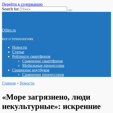
Перейти к содержанию
Search for:
Dfiles.ru
все о технологиях
Новости
Статьи
Рейтинги смартфонов
Сравнение смартфонов
Мобильные процессоры
Сравнение ноутбуков
Сравнение процессоров
Главная
»
Новости
«Море загрязнено, люди
некультурные»: искренние