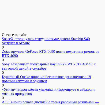
Свежее на сайте
SpaceX столкнулась с трудностями: ракета Starship S40
застряла в океане
0
Zotac вручила GeForce RTX 5090 после неудачных ремонтов
RTX 4090
0
Sony возвращает популярные наушники WH-1000XM4C с
выгодной ценой в сентябре
0
Культовый Quake получил бесплатное дополнение с 19
новыми картами и оружием
0
«Умная» гидрогелевая упаковка информирует о свежести
мясных продуктов
0
AOC анонсировала дисплей с тремя рабочими режимами —