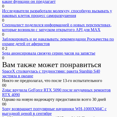
какие функции он предлагает
0
Исследователи разработали молекулу, способную вызывать у
раковых клеток процесс саморазрушения
0
Специалист поделился информацией о новых перспективах,
которые возникли с запуском открытого API для МАХ
0
Заблокировать и не наказывать: рекомендации Роскачества по
охране детей от аферистов
0
2
Sega анонсировала свежую серию часов на запястье
0
Вам также может понравиться
SpaceX столкнулась с трудностями: ракета Starship S40
застряла в океане
Никто не предполагал, что после 13-го испытательного
0
0
Zotac вручила GeForce RTX 5090 после неудачных ремонтов
RTX 4090
Однако на новую видеокарту предоставили всего 30 дней
0
0
Sony возвращает популярные наушники WH-1000XM4C с
выгодной ценой в сентябре