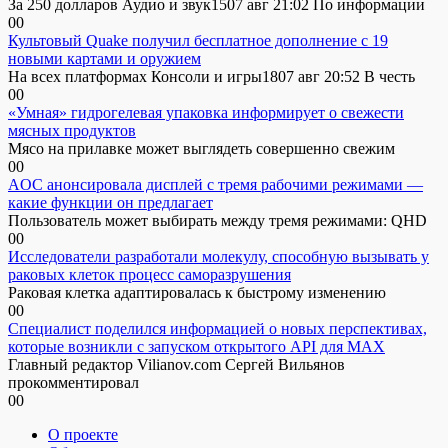
За 250 долларов Аудио и звук1507 авг 21:02 По информации
0
0
Культовый Quake получил бесплатное дополнение с 19
новыми картами и оружием
На всех платформах Консоли и игры1807 авг 20:52 В честь
0
0
«Умная» гидрогелевая упаковка информирует о свежести
мясных продуктов
Мясо на прилавке может выглядеть совершенно свежим
0
0
AOC анонсировала дисплей с тремя рабочими режимами —
какие функции он предлагает
Пользователь может выбирать между тремя режимами: QHD
0
0
Исследователи разработали молекулу, способную вызывать у
раковых клеток процесс саморазрушения
Раковая клетка адаптировалась к быстрому изменению
0
0
Специалист поделился информацией о новых перспективах,
которые возникли с запуском открытого API для МАХ
Главный редактор Vilianov.com Сергей Вильянов
прокомментировал
0
0
О проекте