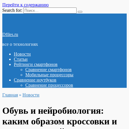
Перейти к содержанию
Search for:
Dfiles.ru
все о технологиях
Новости
Статьи
Рейтинги смартфонов
Сравнение смартфонов
Мобильные процессоры
Сравнение ноутбуков
Сравнение процессоров
Главная
»
Новости
Обувь и нейробиология:
каким образом кроссовки и