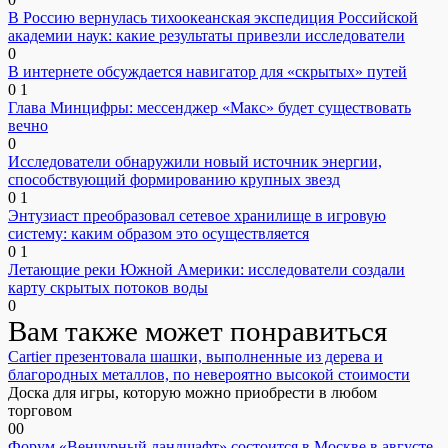
В Россию вернулась тихоокеанская экспедиция Российской
академии наук: какие результаты привезли исследователи
0
В интернете обсуждается навигатор для «скрытых» путей
0
1
Глава Минцифры: мессенджер «Макс» будет существовать
вечно
0
Исследователи обнаружили новый источник энергии,
способствующий формированию крупных звезд
0
1
Энтузиаст преобразовал сетевое хранилище в игровую
систему: каким образом это осуществляется
0
1
Летающие реки Южной Америки: исследователи создали
карту скрытых потоков воды
0
Вам также может понравиться
Cartier презентовала шашки, выполненные из дерева и
благородных металлов, по невероятно высокой стоимости
Доска для игры, которую можно приобрести в любом
торговом
0
0
Форум «Венчурный ландшафт» состоится в Москве в августе