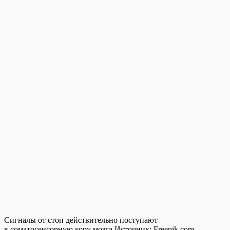
Сигналы от стоп действительно поступают
в соматосенсорную кору мозга.
Источник:
Freepik.com