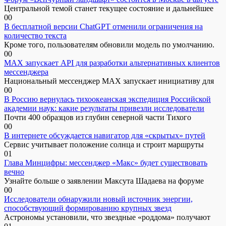
Центральной темой станет текущее состояние и дальнейшее
0
0
В бесплатной версии ChatGPT отменили ограничения на
количество текста
Кроме того, пользователям обновили модель по умолчанию.
0
0
MAX запускает API для разработки альтернативных клиентов
мессенджера
Национальный мессенджер MAX запускает инициативу для
0
0
В Россию вернулась тихоокеанская экспедиция Российской
академии наук: какие результаты привезли исследователи
Почти 400 образцов из глубин северной части Тихого
0
0
В интернете обсуждается навигатор для «скрытых» путей
Сервис учитывает положение солнца и строит маршруты
0
1
Глава Минцифры: мессенджер «Макс» будет существовать
вечно
Узнайте больше о заявлении Максута Шадаева на форуме
0
0
Исследователи обнаружили новый источник энергии,
способствующий формированию крупных звезд
Астрономы установили, что звездные «роддома» получают