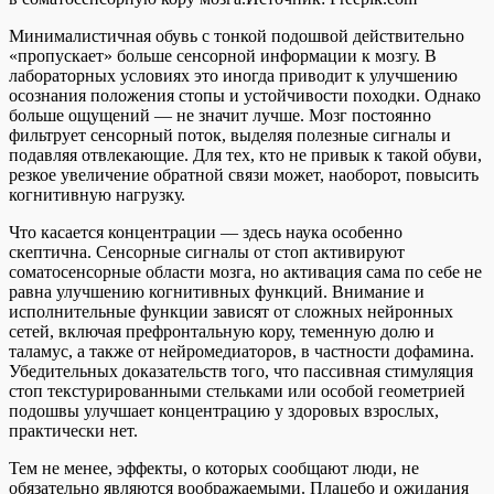
Минималистичная обувь с тонкой подошвой действительно
«пропускает» больше сенсорной информации к мозгу. В
лабораторных условиях это иногда приводит к улучшению
осознания положения стопы и устойчивости походки. Однако
больше ощущений — не значит лучше. Мозг постоянно
фильтрует сенсорный поток, выделяя полезные сигналы и
подавляя отвлекающие. Для тех, кто не привык к такой обуви,
резкое увеличение обратной связи может, наоборот, повысить
когнитивную нагрузку.
Что касается концентрации — здесь наука особенно
скептична. Сенсорные сигналы от стоп активируют
соматосенсорные области мозга, но активация сама по себе не
равна улучшению когнитивных функций. Внимание и
исполнительные функции зависят от сложных нейронных
сетей, включая префронтальную кору, теменную долю и
таламус, а также от нейромедиаторов, в частности дофамина.
Убедительных доказательств того, что пассивная стимуляция
стоп текстурированными стельками или особой геометрией
подошвы улучшает концентрацию у здоровых взрослых,
практически нет.
Тем не менее, эффекты, о которых сообщают люди, не
обязательно являются воображаемыми. Плацебо и ожидания