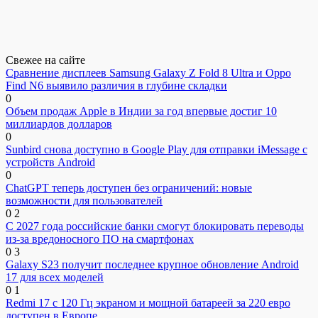
Свежее на сайте
Сравнение дисплеев Samsung Galaxy Z Fold 8 Ultra и Oppo
Find N6 выявило различия в глубине складки
0
Объем продаж Apple в Индии за год впервые достиг 10
миллиардов долларов
0
Sunbird снова доступно в Google Play для отправки iMessage с
устройств Android
0
ChatGPT теперь доступен без ограничений: новые
возможности для пользователей
0
2
С 2027 года российские банки смогут блокировать переводы
из-за вредоносного ПО на смартфонах
0
3
Galaxy S23 получит последнее крупное обновление Android
17 для всех моделей
0
1
Redmi 17 с 120 Гц экраном и мощной батареей за 220 евро
доступен в Европе