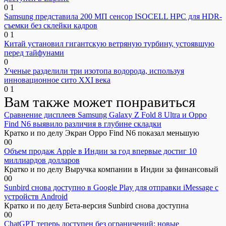
0
1
Samsung представила 200 МП сенсор ISOCELL HPC для HDR-
съемки без склейки кадров
0
1
Китай установил гигантскую ветряную турбину, устоявшую
перед тайфунами
0
Ученые разделили три изотопа водорода, используя
инновационное сито XXI века
0
1
Вам также может понравиться
Сравнение дисплеев Samsung Galaxy Z Fold 8 Ultra и Oppo
Find N6 выявило различия в глубине складки
Кратко и по делу Экран Oppo Find N6 показал меньшую
0
0
Объем продаж Apple в Индии за год впервые достиг 10
миллиардов долларов
Кратко и по делу Выручка компании в Индии за финансовый
0
0
Sunbird снова доступно в Google Play для отправки iMessage с
устройств Android
Кратко и по делу Бета-версия Sunbird снова доступна
0
0
ChatGPT теперь доступен без ограничений: новые