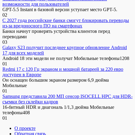
возможности для пользователей
GPT-5.5 Instant в базовой версии уступает место GPT-5.
0
2
С 2027 года российские банки смогут блокировать переводы
из-за вредоносного ПО на смартфонах
Банки начнут проверять устройства клиентов перед
переводами
0
3
Galaxy S23 получит последнее крупное обновление Android
17 для всех моделей
Android 18 эти модели не получат Мобильные телефоны1208
0
1
Redmi 17 с 120 Гц экраном и мощной батареей за 220 евро
доступен в Европе
Он оснащен большим экраном размером 6,9 дюйма
Мобильные
0
1
Samsung представила 200 МП сенсор ISOCELL HPC для HDR-
съемки без склейки кадров
16-битный HDR и диагональ 1/1,3 дюйма Мобильные
телефоны408
0
1
О проекте
Обратная связь