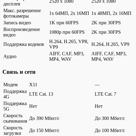
2520 x 1080
2520 x 1080
дисплея
Макс. разрешение
1x 64МП, 2x 16МП
1x 48МП, 2x 16МП
фотокамеры
Запись видео
1K при 60FPS
2K при 30FPS
Воспроизведение
1080p при 60FPS
2K при 30FPS
видео
H.264, H.265, VP8,
Поддержка кодеков
H.264, H.265, VP9
VP9
AIFF, CAF, MP3,
AIFF, CAF, MP3,
Аудио
MP4, WAV
MP4, WAV
Связь и сети
Модем
X11
—
Поддержка
LTE Cat. 13
LTE Cat. 7
4G
Поддержка
Нет
Нет
5G
Скорость
До 390 Мбит/с
До 300 Мбит/с
скачивания
Скорость
До 150 Мбит/с
До 100 Мбит/с
загрузки