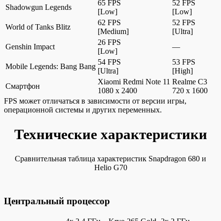
65 FPS
52 FPS
Shadowgun Legends
[Low]
[Low]
62 FPS
52 FPS
World of Tanks Blitz
[Medium]
[Ultra]
26 FPS
Genshin Impact
—
[Low]
54 FPS
53 FPS
Mobile Legends: Bang Bang
[Ultra]
[High]
Xiaomi Redmi Note 11
Realme C3
Смартфон
1080 x 2400
720 x 1600
FPS может отличаться в зависимости от версии игры,
операционной системы и других переменных.
Технические характеристики
Сравнительная таблица характеристик Snapdragon 680 и
Helio G70
Центральный процессор