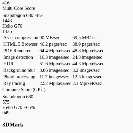
416
Multi-Core Score
Snapdragon 680
+8%
1443
Helio G70
1335
Asset compression
90 MB/sec
69.5 MB/sec
HTML 5 Browser
46.2 pages/sec
38.9 pages/sec
PDF Renderer
64.4 Mpixels/sec
48.8 Mpixels/sec
Image detection
16.3 images/sec
24.8 images/sec
HDR
51.6 Mpixels/sec
44.3 Mpixels/sec
Background blur
3.06 images/sec
3.2 images/sec
Photo processing
11.7 images/sec
12.3 images/sec
Ray tracing
2.52 Mpixels/sec
2.1 Mpixels/sec
Compute Score (GPU)
Snapdragon 680
575
Helio G70
+65%
949
3DMark