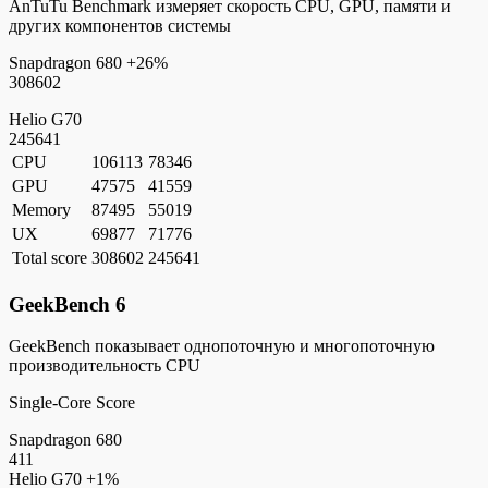
AnTuTu Benchmark измеряет скорость CPU, GPU, памяти и
других компонентов системы
Snapdragon 680
+26%
308602
Helio G70
245641
CPU
106113
78346
GPU
47575
41559
Memory
87495
55019
UX
69877
71776
Total score
308602
245641
GeekBench 6
GeekBench показывает однопоточную и многопоточную
производительность CPU
Single-Core Score
Snapdragon 680
411
Helio G70
+1%