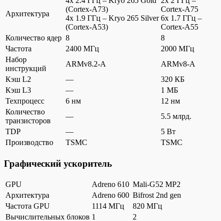
4x 2.4 ГГц – Kryo 265 Gold
2x 2 ГГц –
(Cortex-A73)
Cortex-A75
Архитектура
4x 1.9 ГГц – Kryo 265 Silver
6x 1.7 ГГц –
(Cortex-A53)
Cortex-A55
Количество ядер
8
8
Частота
2400 МГц
2000 МГц
Набор
ARMv8.2-A
ARMv8-A
инструкций
Кэш L2
—
320 КБ
Кэш L3
—
1 МБ
Техпроцесс
6 нм
12 нм
Количество
—
5.5 млрд.
транзисторов
TDP
—
5 Вт
Производство
TSMC
TSMC
Графический ускоритель
GPU
Adreno 610
Mali-G52 MP2
Архитектура
Adreno 600
Bifrost 2nd gen
Частота GPU
1114 МГц
820 МГц
Вычислительных блоков
1
2