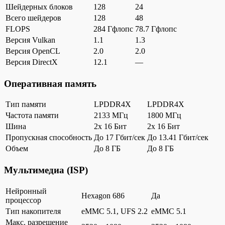
Шейдерных блоков
128
24
Всего шейдеров
128
48
FLOPS
284 Гфлопс
78.7 Гфлопс
Версия Vulkan
1.1
1.3
Версия OpenCL
2.0
2.0
Версия DirectX
12.1
—
Оперативная память
Тип памяти
LPDDR4X
LPDDR4X
Частота памяти
2133 МГц
1800 МГц
Шина
2x 16 Бит
2x 16 Бит
Пропускная способность
До 17 Гбит/сек
До 13.41 Гбит/сек
Объем
До 8 ГБ
До 8 ГБ
Мультимедиа (ISP)
Нейронный
Hexagon 686
Да
процессор
Тип накопителя
eMMC 5.1, UFS 2.2
eMMC 5.1
Макс. разрешение