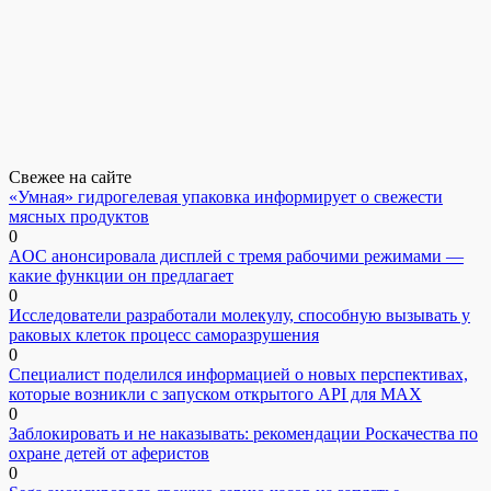
Свежее на сайте
«Умная» гидрогелевая упаковка информирует о свежести
мясных продуктов
0
AOC анонсировала дисплей с тремя рабочими режимами —
какие функции он предлагает
0
Исследователи разработали молекулу, способную вызывать у
раковых клеток процесс саморазрушения
0
Специалист поделился информацией о новых перспективах,
которые возникли с запуском открытого API для МАХ
0
Заблокировать и не наказывать: рекомендации Роскачества по
охране детей от аферистов
0