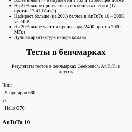
Более новый — выпущен на 1 год и 10 месяцев позже
На 27% выше пропускная способность памяти (17
против 13.41 Гбит/с)
Набирает больше (на 26%) баллов в AnTuTu 10 – 308K
vs 245K
На 20% выше частота процессора (2400 против 2000
МГц)
Лучшая архитектура набора команд
Тесты в бенчмарках
Результаты тестов в бенчмарках Geekbench, AnTuTu и
других
Чип:
Snapdragon 680
vs
Helio G70
AnTuTu 10