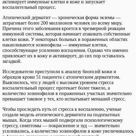
активирует иммунные клетки в коже и запускает
воспалительный процесс.
Атопический дерматит — хроническая форма экземы —
затрагивает более 200 миллионов человек по всему миру.
Причина этого заболевания кроется в чрезмерной реакции
иммунной системы, которая начинает атаковать собственные
клетки кожи. У некоторых больных в пораженных областях
накапливаются эозинофилы — иммунные клетки,
способствующие усилению воспаления. Однако что именно
привлекает их в кожу и активирует, до сих пор оставалось
загадкой.
Исследователи приступили к анализу биопсий кожи и
образцов крови 51 пациента с атопическим дерматитом.
Выяснилось, что у людей с высоким уровнем стресса
воспалительный процесс протекает более тяжело, а
количество эозинофилов в пораженных участках значительно
превышает таковое у тех, кто испытывает меньший стресс.
Чтобы проследить путь от стресса к воспалению, ученые
создали модель атопического дерматита на подопытных
мышах. Когда этих мышей подвергали психологическому
стрессу, симптомы — покраснение и зуд — значительно
усиливались, а количество эозинофилов в коже увеличивалось