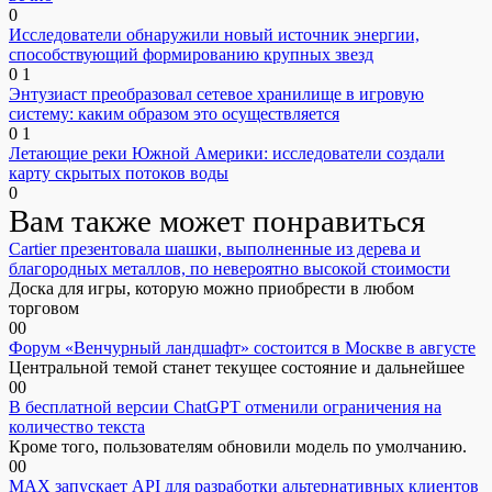
0
Исследователи обнаружили новый источник энергии,
способствующий формированию крупных звезд
0
1
Энтузиаст преобразовал сетевое хранилище в игровую
систему: каким образом это осуществляется
0
1
Летающие реки Южной Америки: исследователи создали
карту скрытых потоков воды
0
Вам также может понравиться
Cartier презентовала шашки, выполненные из дерева и
благородных металлов, по невероятно высокой стоимости
Доска для игры, которую можно приобрести в любом
торговом
0
0
Форум «Венчурный ландшафт» состоится в Москве в августе
Центральной темой станет текущее состояние и дальнейшее
0
0
В бесплатной версии ChatGPT отменили ограничения на
количество текста
Кроме того, пользователям обновили модель по умолчанию.
0
0
MAX запускает API для разработки альтернативных клиентов