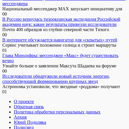
мессенджера
Национальный мессенджер MAX запускает инициативу для
0
0
В Россию вернулась тихоокеанская экспедиция Российской
академии наук: какие результаты привезли исследователи
Почти 400 образцов из глубин северной части Тихого
0
0
В интернете обсуждается навигатор для «скрытых» путей
Сервис учитывает положение солнца и строит маршруты
0
1
Глава Минцифры: мессенджер «Макс» будет существовать
вечно
Узнайте больше о заявлении Максута Шадаева на форуме
0
0
Исследователи обнаружили новый источник энергии,
способствующий формированию крупных звезд
Астрономы установили, что звездные «роддома» получают
0
1
О проекте
Обратная связь
Политика обработки персональных данных
Архив
Юрий Подоляка
Полисмед