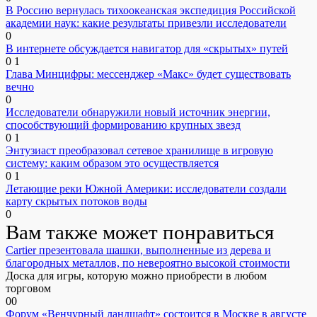
В Россию вернулась тихоокеанская экспедиция Российской
академии наук: какие результаты привезли исследователи
0
В интернете обсуждается навигатор для «скрытых» путей
0
1
Глава Минцифры: мессенджер «Макс» будет существовать
вечно
0
Исследователи обнаружили новый источник энергии,
способствующий формированию крупных звезд
0
1
Энтузиаст преобразовал сетевое хранилище в игровую
систему: каким образом это осуществляется
0
1
Летающие реки Южной Америки: исследователи создали
карту скрытых потоков воды
0
Вам также может понравиться
Cartier презентовала шашки, выполненные из дерева и
благородных металлов, по невероятно высокой стоимости
Доска для игры, которую можно приобрести в любом
торговом
0
0
Форум «Венчурный ландшафт» состоится в Москве в августе