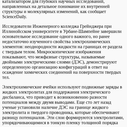
катализатором для глубоких научных исследований,
направленных на детальное понимание их внутренней
структуры и молекулярных изменений, как сообщает
ScienceDaily.
Исследователи Инженерного колледжа Грейнджера при
Иллинойсском университете в Урбане-Шампейне завершили
основательное исследование одного важного, но ранее
недостаточно изученного свойства электрохимических
элементов: неоднородности жидкости на границах ее раздела
с твердым телом. Микроскопические изображения
показывают, что межфазные структуры, называемые
двойными электрическими слоями (ДЭС), демонстрируют
определенную организацию конфигураций в ответ на
осаждение химических соединений на поверхности твердых
тел.
Электрохимические ячейки используют подвижные заряды в
жидких электролитах для поддержания электрического
дисбаланса, что приводит к возникновению разности
потенциалов между двумя выводами. Еще сто лет назад
ученые установили наличие ДЭС на границе жидкого
электролита и твердого проводника, которые обеспечивают
разницу потенциалов. Эти слои формируются электролитами,
упорядочивающимися в тонкую пленку толщиной порядка