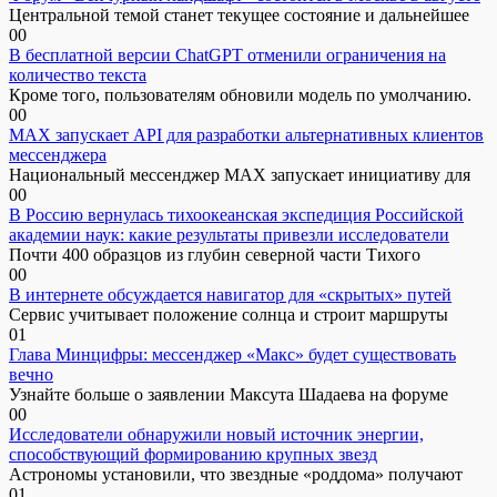
Центральной темой станет текущее состояние и дальнейшее
0
0
В бесплатной версии ChatGPT отменили ограничения на
количество текста
Кроме того, пользователям обновили модель по умолчанию.
0
0
MAX запускает API для разработки альтернативных клиентов
мессенджера
Национальный мессенджер MAX запускает инициативу для
0
0
В Россию вернулась тихоокеанская экспедиция Российской
академии наук: какие результаты привезли исследователи
Почти 400 образцов из глубин северной части Тихого
0
0
В интернете обсуждается навигатор для «скрытых» путей
Сервис учитывает положение солнца и строит маршруты
0
1
Глава Минцифры: мессенджер «Макс» будет существовать
вечно
Узнайте больше о заявлении Максута Шадаева на форуме
0
0
Исследователи обнаружили новый источник энергии,
способствующий формированию крупных звезд
Астрономы установили, что звездные «роддома» получают
0
1