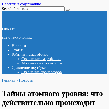
Перейти к содержанию
Search for:
Dfiles.ru
все о технологиях
Новости
Статьи
Рейтинги смартфонов
Сравнение смартфонов
Мобильные процессоры
Сравнение ноутбуков
Сравнение процессоров
Главная
»
Новости
Тайны атомного уровня: что
действительно происходит