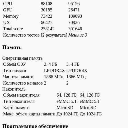
CPU
88108
95156
GPU
30185
26471
Memory
73422
109093
UX
66427
70926
Total score
258142
301646
Количество тестов
[
2 результата
]
Меньше 3
Память
Оперативная память
Объем ОЗУ
3, 4 ГБ
3, 4 ГБ
Тип памяти
LPDDR4X
LPDDR4X
Частота памяти
1866 МГц
1866 МГц
Количество каналов
2
2
Накопитель
Объем накопителя
64, 128 ГБ
64, 128 ГБ
Тип накопителя
eMMC 5.1
eMMC 5.1
Карта памяти
MicroSD
MicroSD
Макс. объем карты памяти
До 1024 ГБ
До 1024 ГБ
Программное обеспечение