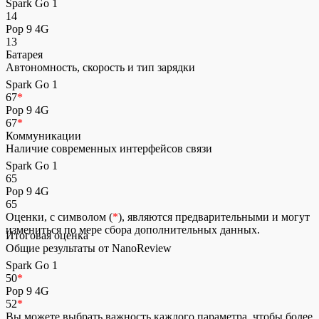
Spark Go 1
14
Pop 9 4G
13
Батарея
Автономность, скорость и тип зарядки
Spark Go 1
67
*
Pop 9 4G
67
*
Коммуникации
Наличие современных интерфейсов связи
Spark Go 1
65
Pop 9 4G
65
Оценки, с символом (
*
), являются предварительными и могут
измениться по мере сбора дополнительных данных.
Итоговая оценка
Общие результаты от NanoReview
Spark Go 1
50
*
Pop 9 4G
52
*
Вы можете выбрать важность каждого параметра, чтобы более