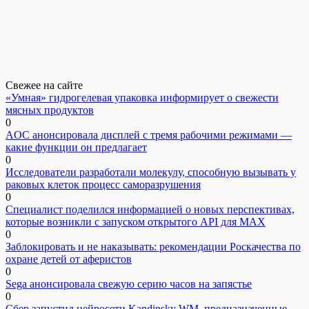
Свежее на сайте
«Умная» гидрогелевая упаковка информирует о свежести
мясных продуктов
0
AOC анонсировала дисплей с тремя рабочими режимами —
какие функции он предлагает
0
Исследователи разработали молекулу, способную вызывать у
раковых клеток процесс саморазрушения
0
Специалист поделился информацией о новых перспективах,
которые возникли с запуском открытого API для МАХ
0
Заблокировать и не наказывать: рекомендации Роскачества по
охране детей от аферистов
0
Sega анонсировала свежую серию часов на запястье
0
Сбер запустил нейросети Kandinsky WM, предназначенные