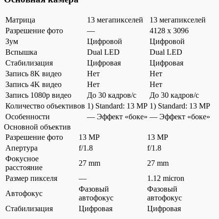
Матрица
13 мегапикселей
13 мегапикселей
Разрешение фото
—
4128 x 3096
Зум
Цифровой
Цифровой
Вспышка
Dual LED
Dual LED
Стабилизация
Цифровая
Цифровая
Запись 8K видео
Нет
Нет
Запись 4K видео
Нет
Нет
Запись 1080p видео
До 30 кадров/c
До 30 кадров/c
Количество объективов
1) Standard: 13 MP
1) Standard: 13 MP
Особенности
— Эффект «боке»
— Эффект «боке»
Основной объектив
Разрешение фото
13 MP
13 MP
Апертура
f/1.8
f/1.8
Фокусное
27 mm
27 mm
расстояние
Размер пикселя
—
1.12 micron
Фазовый
Фазовый
Автофокус
автофокус
автофокус
Стабилизация
Цифровая
Цифровая