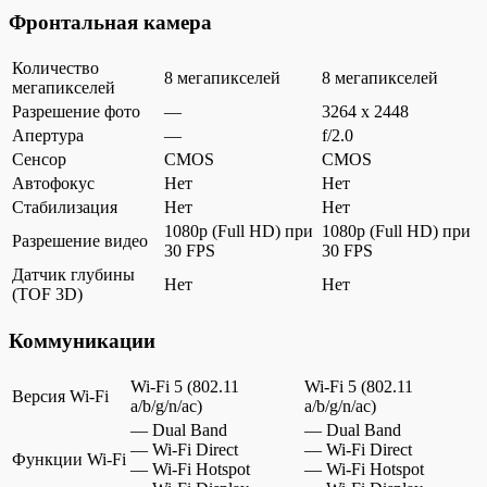
Фронтальная камера
Количество
8 мегапикселей
8 мегапикселей
мегапикселей
Разрешение фото
—
3264 x 2448
Апертура
—
f/2.0
Сенсор
CMOS
CMOS
Автофокус
Нет
Нет
Стабилизация
Нет
Нет
1080p (Full HD) при
1080p (Full HD) при
Разрешение видео
30 FPS
30 FPS
Датчик глубины
Нет
Нет
(TOF 3D)
Коммуникации
Wi-Fi 5 (802.11
Wi-Fi 5 (802.11
Версия Wi-Fi
a/b/g/n/ac)
a/b/g/n/ac)
— Dual Band
— Dual Band
— Wi-Fi Direct
— Wi-Fi Direct
Функции Wi-Fi
— Wi-Fi Hotspot
— Wi-Fi Hotspot