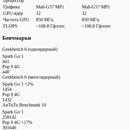
процессор
Графика
Mali-G57 MP1
Mali-G57 MP1
GPU-ядер
32
32
Частота GPU
850 МГц
850 МГц
FLOPS
~108.8 Гфлопс
~108.8 Гфлопс
Бенчмарки
Geekbench 6 (одноядерный)
Spark Go 1
441
Pop 9 4G
440
Geekbench 6 (многоядерный)
Spark Go 1
+2%
1454
Pop 9 4G
1432
AnTuTu Benchmark 10
Spark Go 1
258142
Pop 9 4G
+17%
301646