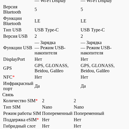
— Wi-Fi Display
— Wi-Fi Display
Версия
5
5
Bluetooth
Функции
LE
LE
Bluetooth
Тип USB
USB Type-C
USB Type-C
Версия USB
2
2
— Зарядка
— Зарядка
Функции USB
— Режим USB-
— Режим USB-
накопителя
накопителя
DisplayPort
Нет
Нет
GPS, GLONASS,
GPS, GLONASS,
GPS
Beidou, Galileo
Beidou, Galileo
NFC
*
Нет
Нет
Инфракрасный
Да
Да
порт
Связь
Количество SIM
*
2
2
Тип SIM
Nano
Nano
Режим работы SIM
Попеременный
Попеременный
Поддержка eSIM
*
Нет
Нет
Гибридный слот
Нет
Нет