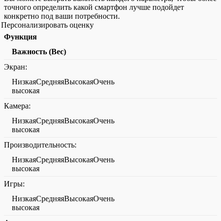
точного определить какой смартфон лучше подойдет
конкретно под ваши потребности.
Персонализировать оценку
Функция
Важность (Вес)
Экран:
НизкаяСредняяВысокаяОчень
высокая
Камера:
НизкаяСредняяВысокаяОчень
высокая
Производительность:
НизкаяСредняяВысокаяОчень
высокая
Игры:
НизкаяСредняяВысокаяОчень
высокая