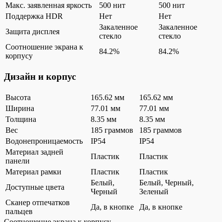
Макс. заявленная яркость
500 нит
500 нит
Поддержка HDR
Нет
Нет
Закаленное
Закаленное
Защита дисплея
стекло
стекло
Соотношение экрана к
84.2%
84.2%
корпусу
Дизайн и корпус
Высота
165.62 мм
165.62 мм
Ширина
77.01 мм
77.01 мм
Толщина
8.35 мм
8.35 мм
Вес
185 граммов
185 граммов
Водонепроницаемость
IP54
IP54
Материал задней
Пластик
Пластик
панели
Материал рамки
Пластик
Пластик
Белый,
Белый, Черный,
Доступные цвета
Черный
Зеленый
Сканер отпечатков
Да, в кнопке
Да, в кнопке
пальцев
Соотношение экрана к корпусу