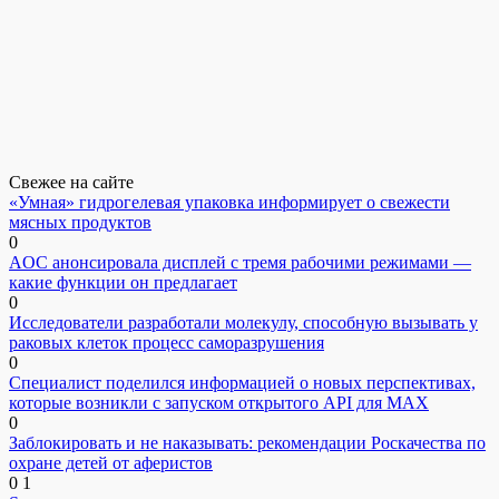
Свежее на сайте
«Умная» гидрогелевая упаковка информирует о свежести
мясных продуктов
0
AOC анонсировала дисплей с тремя рабочими режимами —
какие функции он предлагает
0
Исследователи разработали молекулу, способную вызывать у
раковых клеток процесс саморазрушения
0
Специалист поделился информацией о новых перспективах,
которые возникли с запуском открытого API для МАХ
0
Заблокировать и не наказывать: рекомендации Роскачества по
охране детей от аферистов
0
1