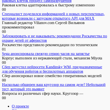
раковых клеток процесс саморазрушения
Раковая клетка адаптировалась к быстрому изменению
0
0
Специалист поделился информацией о новых перспективах,
которые возникли с запуском открытого API для МАХ
Главный редактор Vilianov.com Сергей Вильянов
прокомментировал
0
0
Заблокировать и не наказывать: рекомендации Роскачества по
охране детей от аферистов
Роскачество представило рекомендации по техническим
0
1
Sega анонсировала свежую серию часов на запястье
Корпус выполнен из нержавеющей стали, механизм Miyota
0
0
Сбер запустил нейросети Kandinsky WM, предназначенные
для обучения роботов и беспилотных аппаратов
Сбер анонсировал новое семейство генеративных моделей
0
0
Насколько обширен ваш кругозор на самом деле? Небольшой
тест, который это выявит
Вопросы из различных сфер науки. Кругозор —
0
0
О проекте