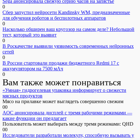
Sega анонсировала свежую серию часов на запястье
0
Сбер запустил нейросети Kandinsky WM, предназначенные
для обучения роботов и беспилотных аппаратов
0
Насколько обширен ваш кругозор на самом деле? Небольшой
тест, который это выявит
0
В Роскачестве выявили уязвимость современных нейронных
сетей
0
В России стартовали продажи бюджетного Redmi 17 с
аккумулятором на 7500 мАч
0
Вам также может понравиться
«Умная» гидрогелевая упаковка информирует о свежести
мясных продуктов
Мясо на прилавке может выглядеть совершенно свежим
0
0
AOC анонсировала дисплей с тремя рабочими режимами —
какие функции он предлагает
Пользователь может выбирать между тремя режимами: QHD
0
0
Исследователи разработали молекулу, способную вызывать у