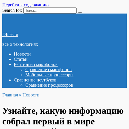
Перейти к содержанию
Search for:
Dfiles.ru
все о технологиях
Новости
Статьи
Рейтинги смартфонов
Сравнение смартфонов
Мобильные процессоры
Сравнение ноутбуков
Сравнение процессоров
Главная
»
Новости
Узнайте, какую информацию
собрал первый в мире