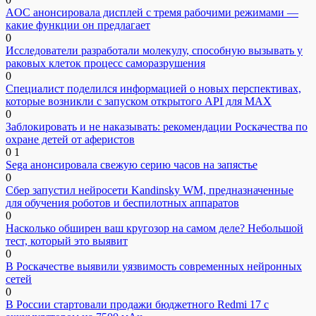
AOC анонсировала дисплей с тремя рабочими режимами —
какие функции он предлагает
0
Исследователи разработали молекулу, способную вызывать у
раковых клеток процесс саморазрушения
0
Специалист поделился информацией о новых перспективах,
которые возникли с запуском открытого API для МАХ
0
Заблокировать и не наказывать: рекомендации Роскачества по
охране детей от аферистов
0
1
Sega анонсировала свежую серию часов на запястье
0
Сбер запустил нейросети Kandinsky WM, предназначенные
для обучения роботов и беспилотных аппаратов
0
Насколько обширен ваш кругозор на самом деле? Небольшой
тест, который это выявит
0
В Роскачестве выявили уязвимость современных нейронных
сетей
0
В России стартовали продажи бюджетного Redmi 17 с