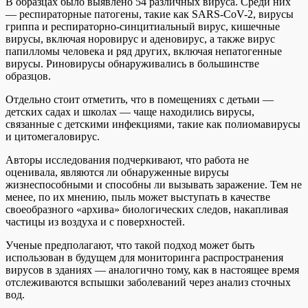
В образцах было выявлено 54 различных вируса. Среди них
— респираторные патогены, такие как SARS-CoV-2, вирусы
гриппа и респираторно-синцитиальный вирус, кишечные
вирусы, включая норовирус и аденовирус, а также вирус
папилломы человека и ряд других, включая непатогенные
вирусы. Риновирусы обнаруживались в большинстве
образцов.
Отдельно стоит отметить, что в помещениях с детьми —
детских садах и школах — чаще находились вирусы,
связанные с детскими инфекциями, такие как полиомавирусы
и цитомегаловирус.
Авторы исследования подчеркивают, что работа не
оценивала, являются ли обнаруженные вирусы
жизнеспособными и способны ли вызывать заражение. Тем не
менее, по их мнению, пыль может выступать в качестве
своеобразного «архива» биологических следов, накапливая
частицы из воздуха и с поверхностей.
Ученые предполагают, что такой подход может быть
использован в будущем для мониторинга распространения
вирусов в зданиях — аналогично тому, как в настоящее время
отслеживаются вспышки заболеваний через анализ сточных
вод.