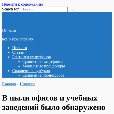
Перейти к содержанию
Search for:
Dfiles.ru
все о технологиях
Новости
Статьи
Рейтинги смартфонов
Сравнение смартфонов
Мобильные процессоры
Сравнение ноутбуков
Сравнение процессоров
Главная
»
Новости
В пыли офисов и учебных
заведений было обнаружено