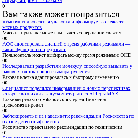
аккумулятором на 7500 мАч
0
Вам также может понравиться
«Умная» гидрогелевая упаковка информирует о свежести
мясных продуктов
Мясо на прилавке может выглядеть совершенно свежим
0
0
AOC анонсировала дисплей с тремя рабочими режимами —
какие функции он предлагает
Пользователь может выбирать между тремя режимами: QHD
0
0
Исследователи разработали молекулу, способную вызывать у
раковых клеток процесс саморазрушения
Раковая клетка адаптировалась к быстрому изменению
0
0
Специалист поделился информацией о новых перспективах,
которые возникли с запуском открытого API для МАХ
Главный редактор Vilianov.com Сергей Вильянов
прокомментировал
0
0
Заблокировать и не наказывать: рекомендации Роскачества по
охране детей от аферистов
Роскачество представило рекомендации по техническим
0
1