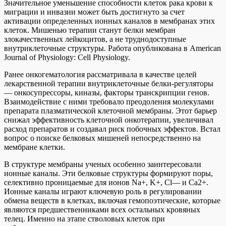
Значительное уменьшение способности клеток рака крови к
миграции и инвазии может быть достигнуто за счет
активации определенных ионных каналов в мембранах этих
клеток. Мишенью терапии станут белки мембран
злокачественных лейкоцитов, а не труднодоступные
внутриклеточные структуры. Работа
опубликована
в
American
Journal of Physiology: Cell Physiology.
Ранее онкогематология рассматривала в качестве целей
лекарственной терапии внутриклеточные белки-регуляторы
— онкосупрессоры, киназы, факторы транскрипции генов.
Взаимодействие с ними требовало преодоления молекулами
препарата плазматической клеточной мембраны. Этот барьер
снижал эффективность клеточной онкотерапии, увеличивал
расход препаратов и создавал риск побочных эффектов. Встал
вопрос о поиске белковых мишеней непосредственно на
мембране клетки.
В структуре мембраны ученых особенно заинтересовали
ионные каналы. Эти белковые структуры формируют поры,
селективно проницаемые для ионов
Na
+
,
K
+
,
Cl
—
и
Ca
2+
.
Ионные каналы играют ключевую роль в регулировании
обмена веществ в клетках, включая гемопоэтические, которые
являются предшественниками всех остальных кровяных
телец. Именно на этапе стволовых клеток при