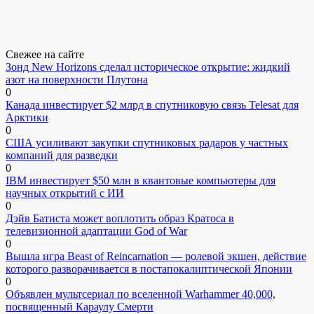
Свежее на сайте
Зонд New Horizons сделал историческое открытие: жидкий
азот на поверхности Плутона
0
Канада инвестирует $2 млрд в спутниковую связь Telesat для
Арктики
0
США усиливают закупки спутниковых радаров у частных
компаний для разведки
0
IBM инвестирует $50 млн в квантовые компьютеры для
научных открытий с ИИ
0
Дэйв Батиста может воплотить образ Кратоса в
телевизионной адаптации God of War
0
Вышла игра Beast of Reincarnation — ролевой экшен, действие
которого разворачивается в постапокалиптической Японии
0
Объявлен мультсериал по вселенной Warhammer 40,000,
посвященный Караулу Смерти