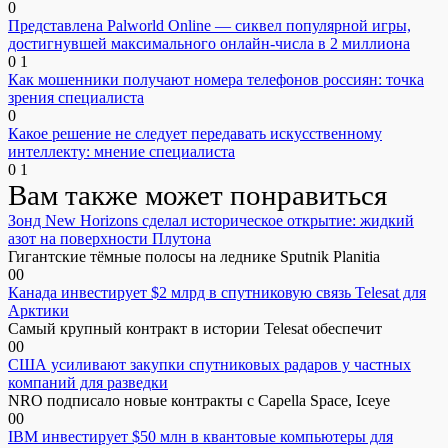
0
Представлена Palworld Online — сиквел популярной игры,
достигнувшей максимального онлайн-числа в 2 миллиона
0
1
Как мошенники получают номера телефонов россиян: точка
зрения специалиста
0
Какое решение не следует передавать искусственному
интеллекту: мнение специалиста
0
1
Вам также может понравиться
Зонд New Horizons сделал историческое открытие: жидкий
азот на поверхности Плутона
Гигантские тёмные полосы на леднике Sputnik Planitia
0
0
Канада инвестирует $2 млрд в спутниковую связь Telesat для
Арктики
Самый крупный контракт в истории Telesat обеспечит
0
0
США усиливают закупки спутниковых радаров у частных
компаний для разведки
NRO подписало новые контракты с Capella Space, Iceye
0
0
IBM инвестирует $50 млн в квантовые компьютеры для