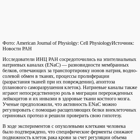
Фото: American Journal of Physiolgy: Cell Physiology
Источник:
Новости РАН
Исследователи ИНЦ РАН сосредоточились на эпителиальных
натриевых каналах (ENaC) — разновидности мембранных
белков, отвечающих за транспортировку ионов натрия, водно-
солевой обмен в тканях, процессы пролиферации
(разрастания тканей при их повреждении), апоптоза
(планового саморазрушения клеток). Натриевые каналы также
играют непосредственную роль в миграции перерожденных
лейкоцитов и их инвазии в здоровые ткани костного мозга.
Ученые предположили, что активность
ENaC
можно
регулировать с помощью расщепляющих белки внеклеточных
сериновых протеаз и решили проверить свою гипотезу.
В ходе экспериментов с опухолевыми клетками человека
было подтверждено, что специфические ферменты снижают
подвижность клеток рака крови за счет регуляции объема