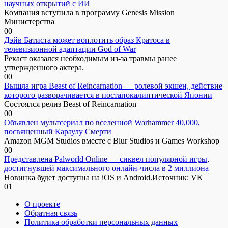
научных открытий с ИИ
Компания вступила в программу Genesis Mission
Министерства
0
0
Дэйв Батиста может воплотить образ Кратоса в
телевизионной адаптации God of War
Рекаст оказался необходимым из-за травмы ранее
утвержденного актера.
0
0
Вышла игра Beast of Reincarnation — ролевой экшен, действие
которого разворачивается в постапокалиптической Японии
Состоялся релиз Beast of Reincarnation —
0
0
Объявлен мультсериал по вселенной Warhammer 40,000,
посвященный Караулу Смерти
Amazon MGM Studios вместе с Blur Studios и Games Workshop
0
0
Представлена Palworld Online — сиквел популярной игры,
достигнувшей максимального онлайн-числа в 2 миллиона
Новинка будет доступна на iOS и Android.Источник: VK
0
1
О проекте
Обратная связь
Политика обработки персональных данных